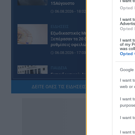
I want t
15Αύγουστο
Opted 
06.08.2026 - 18:02
I want 
Advertis
ΕΙΔΗΣΕΙΣ
Opted 
Εξωδικαστικός Μηχανισμός:
Ξεπέρασαν τα 20 δισ. ευρώ οι
I want t
of my P
ρυθμίσεις οφειλών
was col
06.08.2026 - 17:03
Opted 
ΠΑΙΔΕΙΑ
Google 
Εκπαιδευτικοί: Ανακλήθηκαν
αποσπάσεις για τα σχολικά έτη
I want t
2026-2029
ΔΕΙΤΕ ΟΛΕΣ ΤΙΣ ΕΙΔΗΣΕΙΣ ΕΔΩ »
web or d
06.08.2026 - 16:03
I want t
purpose
ΕΙΔΗΣΕΙΣ
Ιός Δυτικού Νείλου:
I want 
Αυξάνονται τα κρούσματα, σε
ποιες περιοχές της Αττικής
I want t
έχουν εντοπιστεί