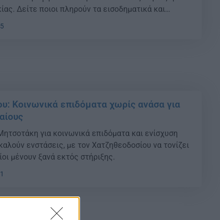
ίας. Δείτε ποιοι πληρούν τα εισοδηματικά και
ρια.
25
υ: Κοινωνικά επιδόματα χωρίς ανάσα για
αίους
Μητσοτάκη για κοινωνικά επιδόματα και ενίσχυση
αλούν ενστάσεις, με τον Χατζηθεοδοσίου να τονίζει
ίοι μένουν ξανά εκτός στήριξης.
01