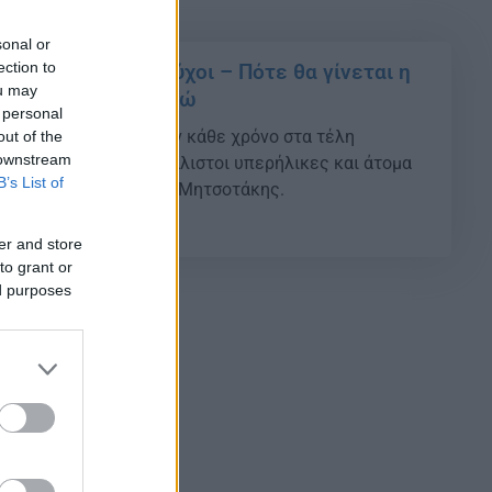
sonal or
ection to
σμα 2025: Δικαιούχοι – Πότε θα γίνεται η
ou may
ο Επίδομα 250 ευρώ
 personal
50 ευρώ θα λαμβάνουν κάθε χρόνο στα τέλη
out of the
 downstream
συνταξιούχοι, ανασφάλιστοι υπερήλικες και άτομα
B’s List of
ανακοίνωσε ο Κυριάκος Μητσοτάκης.
07
er and store
to grant or
ed purposes