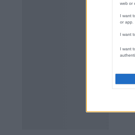
web or d
06.08.2026 - 15:31
I want t
ΠΑΙΔΕΙΑ
or app.
Διορισμοί εκπαιδευτικών
2026: Δείτε μέχρι ποια σειρά
I want t
ΑΣΕΠ έγιναν οι περσινοί
διορισμοί ΠΕ70
I want t
06.08.2026 - 14:46
authenti
ΠΑΙΔΕΙΑ
ΑΣΕΠ: Το χρονοδιάγραμμα για
πίνακες, διορισμούς και
προσλήψεις αναπληρωτών
06.08.2026 - 14:26
ΠΑΙΔΕΙΑ
Διορισμοί εκπαιδευτικών –
ΟΠΣΥΔ: Αυτά πρέπει να
προσέξετε πριν δηλώσετε
περιοχές