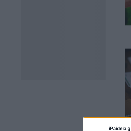
iPaideia.g