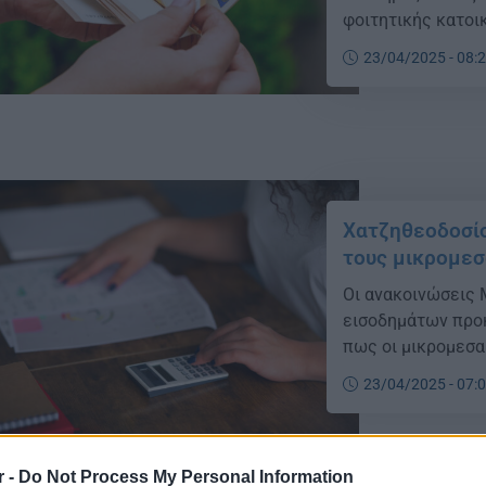
φοιτητικής κατοικ
περιουσιακά κριτή
23/04/2025 - 08:
Χατζηθεοδοσίο
τους μικρομεσ
Οι ανακοινώσεις 
εισοδημάτων προκ
πως οι μικρομεσα
23/04/2025 - 07:
r -
Do Not Process My Personal Information