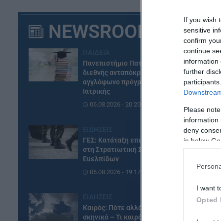
If you wish 
NEWSROOM
sensitive in
confirm you
continue se
ΠΑΙΔΕΙΑ
information 
Πανεπιστήμιο Πατρών: Ισχυρή
further disc
διεθνής ανταπόκριση στο νέο
αγγλόφωνο πρόγραμμα
participants
Ιατρικής
Downstream 
06.08.2026 - 20:20
Please note
information 
ΕΙΔΗΣΕΙΣ
deny consent
ΓΕΣ: Κατάταξη επιτυχόντων
in below Go
στη Στρατιωτική Σχολή
Ευελπίδων
Persona
06.08.2026 - 19:17
I want t
ΕΙΔΗΣΕΙΣ
Opted 
Καιρός: Πότε αλλάζει το
σκηνικό – Τι καιρό θα κάνει τον