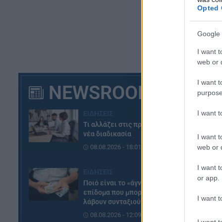
Opted 
Google 
I want t
web or d
I want t
NEWSROOM
purpose
I want 
ΕΙΔΗΣΕΙΣ
Τι αλλάζει στις προσλήψεις: Η
νέα διαδικασία
I want t
web or d
08.08.2026 - 18:01
I want t
ΕΙΔΗΣΕΙΣ
or app.
Ποιό είναι το «άγνωστο»
επίδομα που μπορούν να
I want t
λάβουν συνταξιούχοι
08.08.2026 - 12:09
I want t