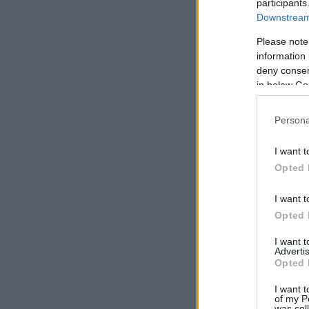
participants
Downstream 
Please note
information 
deny consent
in below Go
Persona
I want t
Opted 
I want t
Opted 
I want 
Advertis
Opted 
I want t
of my P
was col