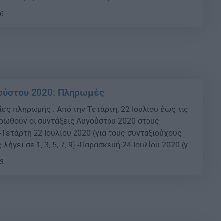
θώς το ΣτΕ αποφάσισε ότι μόνο όσοι έκαναν προσφυγή
16
νο (Ιούνιος του […]
ούστου 2020: Πληρωμές
ίες πληρωμής . Από την Τετάρτη, 22 Ιουλίου έως τις
ηρωθούν οι συντάξεις Αυγούστου 2020 στους
 -Τετάρτη 22 Ιουλίου 2020 (για τους συνταξιούχους
ήγει σε 1, 3, 5, 7, 9) -Παρασκευή 24 Ιουλίου 2020 (για
ς που το ΑΜΚΑ τους λήγει σε 0, […]
53