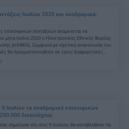
ντάξεις Ιουλίου 2020 και αναδρομικά:
ς επικουρικών συντάξεων αναμένεται να
ον μήνα Ιούλιο 2020 ο Ηλεκτρονικός Εθνικός Φορέας
ισης (e-ΕΦΚΑ). Σύμφωνα με σχετική ανακοίνωση του
μές θα πραγματοποιηθούν σε τρεις διαφορετικές
ξής: {ad} Πέμπτη 2 Ιουλίου 2020, καταβολή
47
άξεων μηνός Ιουλίου 2020 σε 1.228.477 δικαιούχους.
2020, καταβολή […]
ς 9 Ιουλίου τα αναδρομικά επικουρικών
250.000 δικαιούχους
ας σημείωσε ότι, στις 9 Ιουλίου, θα καταβληθούν τα