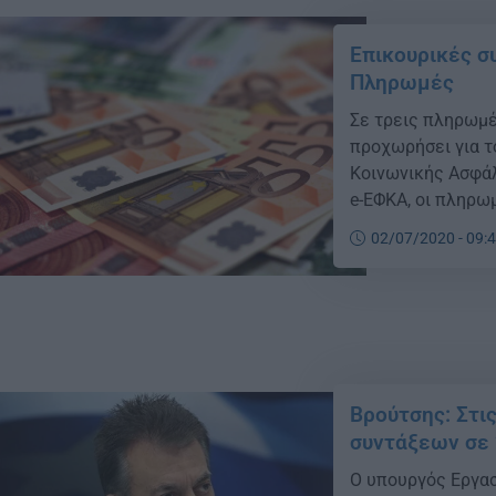
Επικουρικές συ
Πληρωμές
Σε τρεις πληρωμέ
προχωρήσει για τ
Κοινωνικής Ασφάλ
e-ΕΦΚΑ, οι πληρω
ημερομηνίες, ως ε
02/07/2020 - 09:
επικουρικών συντ
Πέμπτη 9 Ιουλίου 
Βρούτσης: Στι
συντάξεων σε 
Ο υπουργός Εργασί