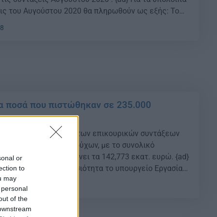
εις του Αυγούστου 2020 θα πληρωθούν ως εξής: Το
άλλει τις συντάξεις Αυγούστου 2020 την Πέμπτη 30
38
α ποσά που πιστώθηκαν σε 235.000
οσά των αναδρομικών των επικουρικών συντάξεων
ύς των 235.233 δικαιούχων, με το συνολικό
σό προ φόρων να φτάνει τα 142,773 εκατ. ευρώ. {ad}
sonal or
 έδωσε χθες στη δημοσιότητα το υπουργείο Εργασίας
ection to
ou may
ο μέσο ποσό των αναδρομικών που θα καταβληθεί ανά
36
 personal
ής ασφάλισης καθώς και ο αριθμός των […]
out of the
 downstream