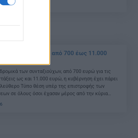
Ιουλίου καταβάλλονται τα αναδρομικά των
29
το χρονικό διάστημα από τον Οκτώβριο του 2019 έως
αδρομικά για όλους από 700 έως 11.000
διο των δόσεων
αδρομικά των συνταξιούχων, από 700 ευρώ για τις
τάξεις ως και 11.000 ευρώ, η κυβέρνηση έχει πάρει
Ελεύθερο Τύπο θέση υπέρ της επιστροφής των
ων σε όλους όσοι έχασαν μέρος από την κύρια
επικουρική σύνταξη και από τα Δώρα. {ad} Η θέση της
06