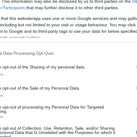
. This information may also be disclosed by us to third parties on the
IA
Participants
that may further disclose it to other third parties.
 that this website/app uses one or more Google services and may gath
including but not limited to your visit or usage behaviour. You may click 
Επικουρικές: 
 to Google and its third-party tags to use your data for below specifi
235.000 συντα
ogle consent section.
Αντίστροφα μετρά
l Data Processing Opt Outs
επικουρικών συντ
αναφέρεται σε σχ
o opt-out of the Sharing of my personal data.
Κοινωνικών Υποθέσ
In
αναδρομικά των ε
08/07/2020 - 12:
τον Οκτώβριο του
o opt-out of the Sale of my Personal Data.
In
to opt-out of processing my Personal Data for Targeted
ing.
In
Συντάξεις: Τι 
o opt-out of Collection, Use, Retention, Sale, and/or Sharing
ersonal Data that Is Unrelated with the Purposes for which it
αναδρομικά
lected.