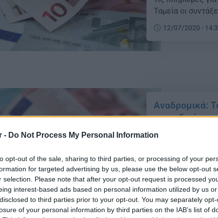
Ταμεία οι συντάξ
Δημόσιο θα καταβ
12/07/2020 - 14:
Ιουλίου 2020 […]
Αναδρομικά: Τ
συνταξιούχους
Πιστώθηκαν τα π
r -
Do Not Process My Personal Information
στους λογαριασμο
καταβαλλόμενο πο
to opt-out of the sale, sharing to third parties, or processing of your per
Στα στοιχεία που
formation for targeted advertising by us, please use the below opt-out s
r selection. Please note that after your opt-out request is processed y
παρουσιάζονται τ
09/07/2020 - 09:
eing interest-based ads based on personal information utilized by us or
Ταμείο επικουρικ
disclosed to third parties prior to your opt-out. You may separately opt-
losure of your personal information by third parties on the IAB’s list of