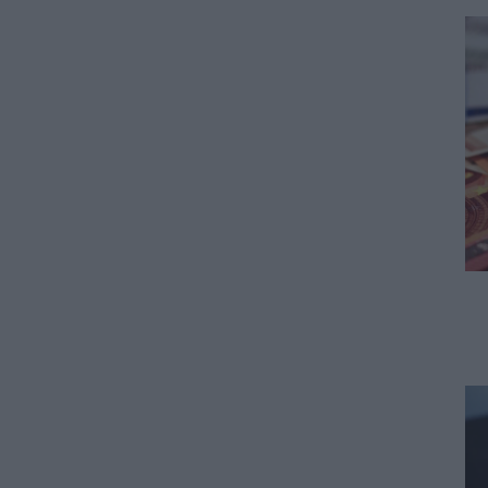
Προσλήψεις αναπληρωτών:
Ποιό εκτιμάται ότι θα είναι το
χρονοδιάγραμμα για φέτος
07.08.2026 - 20:00
ΠΑΙΔΕΙΑ
Διορισμοί εκπαιδευτικών:
Πότε βγαίνουν τα ονόματα
07.08.2026 - 19:21
ΕΙΔΗΣΕΙΣ
Ποιοί σπουδαστές θα λάβουν
επίδομα 600 ευρώ
07.08.2026 - 18:19
ΕΙΔΗΣΕΙΣ
Επίδομα έως 500 ευρώ τον
μήνα: Οι δικαιούχοι
07.08.2026 - 17:08