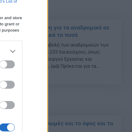
B’s List of
er and store
to grant or
Αντίστροφη μέτρηση για τα αναδρομικά σε
ed purposes
ξιούχους – Αναλυτικά τα ποσά
 ο χρόνος για την καταβολή των αναδρομικών των
άξεων 8 μηνών σε 235.233 δικαιούχους, όπως
ετική απόφαση του υπουργού Εργασίας και
εων, Γιάννη Βρούτση. {ad} Πρόκειται για τα
πικουρικών που αφορούν στο χρονικό διάστημα από
00
 2019 έως τον Μάιο του 2020. Σύμφωνα με το […]
θα γίνει με τις πληρωμές και το ύψος και τα