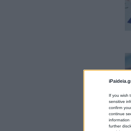
iPaideia.g
If you wish 
sensitive in
confirm you
continue se
information 
further disc