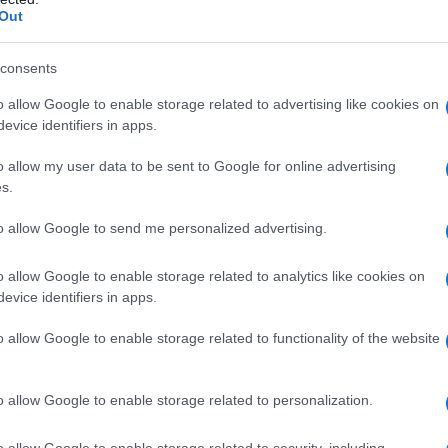
Out
Τι θα γίνει με τι
συντάξεων, την ε
consents
Στο τέλος του μή
κοινού οι κύριες
o allow Google to enable storage related to advertising like cookies on
τον μήνα αυτόν α
evice identifiers in apps.
07/07/2020 - 17:
και θα καταβάλλον
o allow my user data to be sent to Google for online advertising
s.
to allow Google to send me personalized advertising.
o allow Google to enable storage related to analytics like cookies on
Συντάξεις: Πό
evice identifiers in apps.
επικουρικές
o allow Google to enable storage related to functionality of the website
Tα αναδρομικά για
επικουρικών συν
o allow Google to enable storage related to personalization.
Εργασίας, Γιάννη
μεταρρύθμισης ν. 
o allow Google to enable storage related to security, including