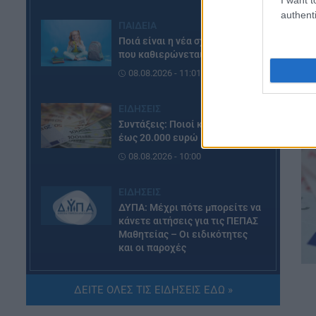
authenti
ΠΑΙΔΕΙΑ
Ποιά είναι η νέα σχολική αργία
που καθιερώνεται
08.08.2026 - 11:01
ΕΙΔΗΣΕΙΣ
Συντάξεις: Ποιοί κερδίζουν
έως 20.000 ευρώ
08.08.2026 - 10:00
ΕΙΔΗΣΕΙΣ
ΔΥΠΑ: Μέχρι πότε μπορείτε να
κάνετε αιτήσεις για τις ΠΕΠΑΣ
Μαθητείας – Οι ειδικότητες
και οι παροχές
08.08.2026 - 09:03
ΔΕΙΤΕ ΟΛΕΣ ΤΙΣ ΕΙΔΗΣΕΙΣ ΕΔΩ »
ΠΑΙΔΕΙΑ