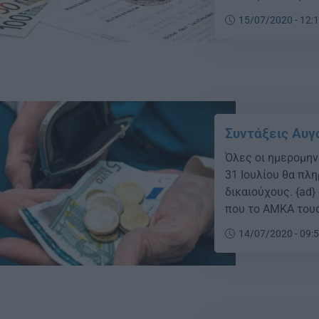
συνταξιούχοι, κα
15/07/2020 - 12:
θα πάρουν το 11μη
Συντάξεις Αυγ
Όλες οι ημερομην
31 Ιουλίου θα πλ
δικαιούχους. {ad}
που το ΑΜΚΑ τους λ
τους συνταξιούχου
14/07/2020 - 09: