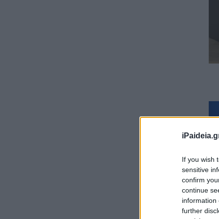
iPaideia.g
If you wish 
sensitive in
confirm you
continue se
information 
further disc