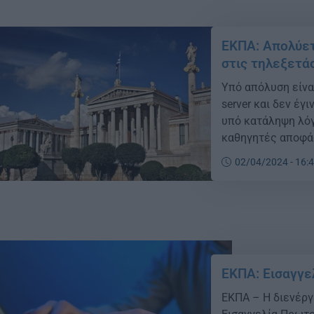
ΕΚΠΑ: Απολύετ
στις τηλεξετ
Υπό απόλυση είνα
server και δεν έγ
υπό κατάληψη λόγω
καθηγητές αποφάσ
απόφαση για την α
02/04/2024 - 16:
ΕΚΠΑ: Εισαγγε
ΕΚΠΑ – Η διενέργ