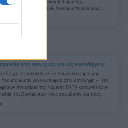
στημίων της Νοτιοανατολικής Ευρώπης,
α αποτελέσματα τεσσάρων έγκυρων παγκόσμιων
πιστημίων.
02
αγγελία από φοιτητές για τις καταλήψεις
τητές για τις καταλήψεις – Κουκουλοφόροι μας
ς τραμπούκισαν για να αποφασιστεί κατάληψη – Την
φόρων στο κτίριο της Νομικής ΕΚΠΑ καταγγέλλουν
merida, τονίζοντας πως τους εκφόβισαν και τους
 αποφασιστεί κατάληψη από τη Γενική Συνέλευση.
46
τής ανέφερε στο iefimerida: «Είμαι φοιτητής της