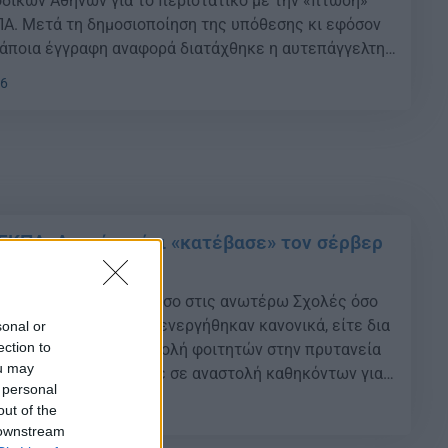
δικών Αθηνών για το περιστατικό με την «πτώση»
ΚΠΑ. Μετά τη δημοσιοποίηση της υπόθεσης κι εφόσον
άποια έγγραφη αναφορά διατάχθηκε η αυτεπάγγελτη
 διενέργεια ποινικής προκαταρκτικής εξέτασης.
06
Α: Αρνείται ότι «κατέβασε» τον σέρβερ – Θα
ΕΚΠΑ: Αρνείται ότι «κατέβασε» τον σέρβερ
 στη Δικαιοσύνη
 υπόλοιπα μαθήματα τόσο στις ανωτέρω Σχολές όσο
ες Σχολές του ΕΚΠΑ διενεργήθηκαν κανονικά, είτε δια
sonal or
ection to
ποστάσεως. ΕΚΠΑ: Εισβολή φοιτητών στην πρυτανεία
ou may
κό υπάλληλο που τέθηκε σε αναστολή καθηκόντων για
 personal
 σέρβερ Μεγάλη αναστάτωση επικράτησε το πρωί της
06
out of the
 την ώρα των διαδικτυακών […]
 downstream