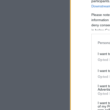
participants
Downstream 
Please note
information 
deny consent
in below Go
Persona
I want t
Opted 
I want t
Opted 
I want 
Advertis
Opted 
I want t
of my P
was col