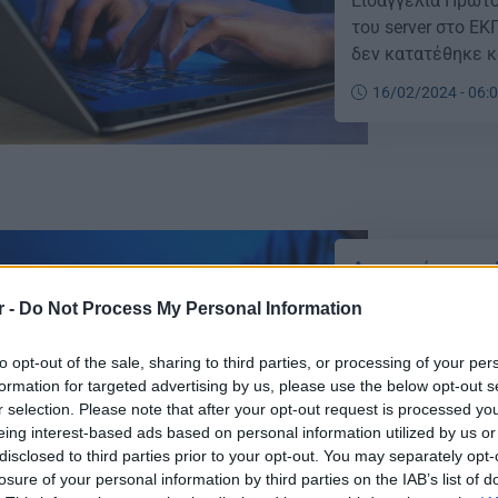
Εισαγγελία Πρωτο
του server στο Ε
δεν κατατέθηκε κ
παρέμβαση για τη
16/02/2024 - 06:
Αντιπρύτανης ΕΚΠ
προσφύγω στη […]
Αντιπρύτανης 
– Θα προσφύγω
r -
Do Not Process My Personal Information
Οι εξετάσεις στα
και στις υπόλοιπ
to opt-out of the sale, sharing to third parties, or processing of your per
formation for targeted advertising by us, please use the below opt-out s
ζώσης, είτε εξ α
r selection. Please note that after your opt-out request is processed y
για τον διοικητι
eing interest-based ads based on personal information utilized by us or
το σαμποτάζ στον
15/02/2024 - 10:
disclosed to third parties prior to your opt-out. You may separately opt-
Δευτέρας (12/02)
losure of your personal information by third parties on the IAB’s list of