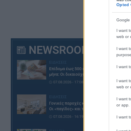
Opted 
Google 
I want t
web or d
NEWSROOM
I want t
purpose
ΕΙΔΗΣΕΙΣ
I want 
Επίδομα έως 500 ευρώ τον
μήνα: Οι δικαιούχοι
I want t
07.08.2026 - 17:08
web or d
ΕΙΔΗΣΕΙΣ
I want t
Γονικές παροχές και δωρεές:
or app.
Οι «παγίδες» και τα λάθη
07.08.2026 - 16:19
I want t
I want t