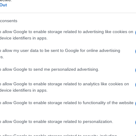
Out
ΕΚΠΑ: ΕΔΕ για 
γίνουν οι διαδ
consents
Δείτε τι έγινε – 
οι πρυτανικές αρχ
o allow Google to enable storage related to advertising like cookies on
evice identifiers in apps.
έριξαν φοιτητές κ
πραγματοποιηθούν
o allow my user data to be sent to Google for online advertising
κυβέρνησης με ΑΕ
s.
13/02/2024 - 10:
προκλήθηκε αναστ
«κατέβασαν» τον se
to allow Google to send me personalized advertising.
o allow Google to enable storage related to analytics like cookies on
evice identifiers in apps.
o allow Google to enable storage related to functionality of the website
Ποιό ελληνικό
διεθνείς κατα
o allow Google to enable storage related to personalization.
Διακρίσεις για το
πρωτοκαθεδρία το
o allow Google to enable storage related to security, including