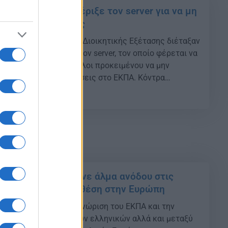
το σαμποτάζ που έριξε τον server για να μη
ικτυακές εξετάσεις
Τη διενέργεια Ένορκης Διοικητικής Εξέτασης διέταξαν
ές για το σαμποτάζ στον server, τον οποίο φέρεται να
αι διοικητικοί υπάλληλοι προκειμένου να μην
 διαδικτυακές εξετάσεις στο ΕΚΠΑ. Κόντρα
Ι για διαδικτυακή εξεταστική Ειδικότερα, τη Δευτέρα
19
άτωση, καθώς φοιτητές και διοικητικοί υπάλληλοι
rver, […]
 πανεπιστήμιο έκανε άλμα ανόδου στις
τάξεις – Στην 16η θέση στην Ευρώπη
 ΕΚΠΑ - Τη διεθνή αναγνώριση του ΕΚΠΑ και την
υ, όχι μόνο μεταξύ των ελληνικών αλλά και μεταξύ