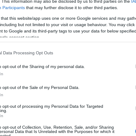
. This information may also be disclosed by us to third parties on the
IA
Participants
that may further disclose it to other third parties.
 that this website/app uses one or more Google services and may gath
including but not limited to your visit or usage behaviour. You may click 
 to Google and its third-party tags to use your data for below specifi
ΕΚΠΑ: Εισβολή
ogle consent section.
διοικητικό υπ
για το σαμποτ
l Data Processing Opt Outs
Σε πανό που ανήρ
o opt-out of the Sharing of my personal data.
απόφαση», όπως α
In
ΕΚΠΑ: ΕΔΕ για το 
διαδικτυακές εξε
o opt-out of the Sale of my Personal Data.
ΕΚΠΑ πραγματοποί
14/02/2024 - 15:
In
πανεπιστημίου Αθ
to opt-out of processing my Personal Data for Targeted
ing.
In
o opt-out of Collection, Use, Retention, Sale, and/or Sharing
ersonal Data that Is Unrelated with the Purposes for which it
lected.