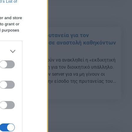
B’s List of
er and store
to grant or
ed purposes
 φοιτητών στην πρυτανεία για τον
άλληλο που τέθηκε σε αναστολή καθηκόντων
άζ στον σέρβερ
τησαν οι φοιτητές ζητούν να ανακληθεί η «εκδικητική
ναφέρουν, που ελήφθη για τον διοικητικό υπάλληλο.
σαμποτάζ που έριξε τον server για να μη γίνουν οι
τάσεις Διαμαρτυρία στην είσοδο της πρυτανείας του
ησαν το μεσημέρι της Τέταρτης φοιτητές του
29
ηνών μετά την απόφαση […]