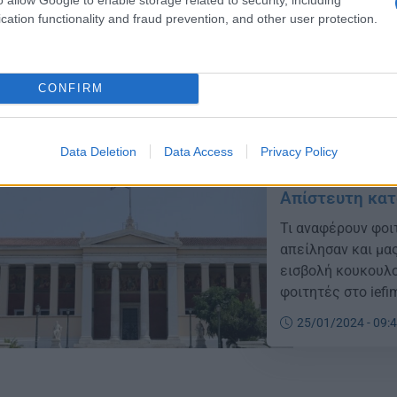
όλων των πανεπι
cation functionality and fraud prevention, and other user protection.
επιβεβαιώνουν τ
κατατάξεων πανε
06/02/2024 - 14:
CONFIRM
Data Deletion
Data Access
Privacy Policy
Απίστευτη κατ
Τι αναφέρουν φοι
απείλησαν και μα
εισβολή κουκουλο
φοιτητές στο iefi
απείλησαν για να
25/01/2024 - 09:
Ειδικότερα, φοιτη
Nομικής ΕΚΠΑ, […]