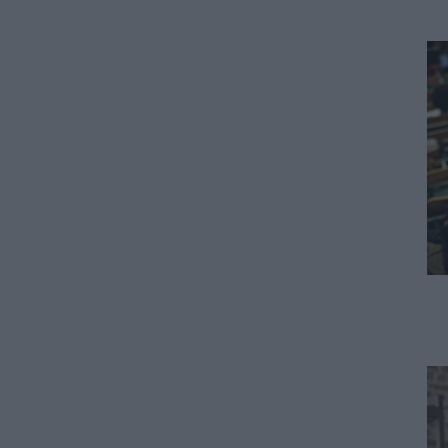
ΠΑΙΔΕΙΑ
Παιδικοί σταθμοί ΕΣΠΑ 2026 –
2027: Δείτε πότε αναμένονται
τα προσωρινά αποτελέσματα
για τα voucher
07.08.2026 - 13:52
ΕΙΔΗΣΕΙΣ
Ιός Δυτικού Νείλου: Στο
«κόκκινο» φέτος η Αττική –
Πώς μεταδίδεται, ποια είναι τα
συμπτώματα, ποια είναι τα
μέτρα προστασίας
07.08.2026 - 13:19
ΕΙΔΗΣΕΙΣ
Διαβατήρια: Ποιά είναι τα
ισχυρότερα και ποια τα
ασθενέστερα στον κόσμο το
2026
07.08.2026 - 12:42