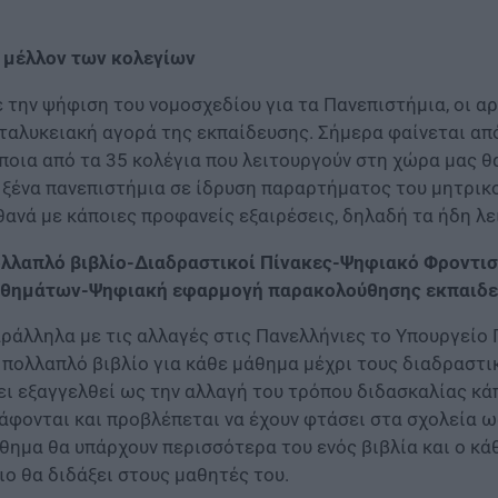
 μέλλον των κολεγίων
 την ψήφιση του νομοσχεδίου για τα Πανεπιστήμια, οι α
ταλυκειακή αγορά της εκπαίδευσης. Σήμερα φαίνεται από
ποια από τα 35 κολέγια που λειτουργούν στη χώρα μας 
 ξένα πανεπιστήμια σε ίδρυση παραρτήματος του μητρικο
θανά με κάποιες προφανείς εξαιρέσεις, δηλαδή τα ήδη λ
λλαπλό βιβλίο-Διαδραστικοί Πίνακες-Ψηφιακό Φροντισ
θημάτων-Ψηφιακή εφαρμογή παρακολούθησης εκπαιδε
ράλληλα με τις αλλαγές στις Πανελλήνιες το Υπουργείο
 πολλαπλό βιβλίο για κάθε μάθημα μέχρι τους διαδραστι
ει εξαγγελθεί ως την αλλαγή του τρόπου διδασκαλίας κά
άφονται και προβλέπεται να έχουν φτάσει στα σχολεία ως
θημα θα υπάρχουν περισσότερα του ενός βιβλία και ο κάθ
ιο θα διδάξει στους μαθητές του.