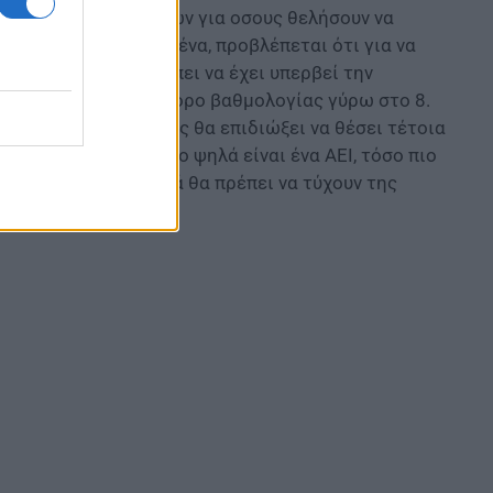
μέσω των Πανελληνίων για oσους θελήσουν να
χώρα μας. Συγκεκριμένα, προβλέπεται ότι για να
ο παράρτημα, θα πρέπει να έχει υπερβεί την
σημαίνει έναν μέσο όρο βαθμολογίας γύρω στο 8.
α έρθει στη χώρα μας θα επιδιώξει να θέσει τέτοια
του – δηλαδή όσο πιο ψηλά είναι ένα ΑΕΙ, τόσο πιο
Και τα κριτήρια απτά θα πρέπει να τύχουν της
Ε).