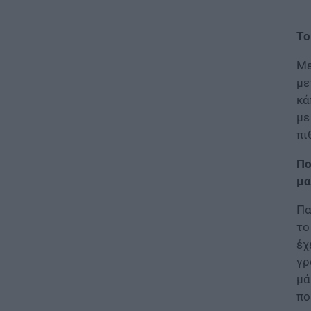
Παιδικοί σταθμοί ΕΣΠΑ 2026 –
2027: Δείτε πότε αναμένονται
τα προσωρινά αποτελέσματα
Το
για τα voucher
07.08.2026 - 13:52
Με
με
ΕΙΔΗΣΕΙΣ
κά
Ιός Δυτικού Νείλου: Στο
με
«κόκκινο» φέτος η Αττική –
πι
Πώς μεταδίδεται, ποια είναι τα
συμπτώματα, ποια είναι τα
Πο
μέτρα προστασίας
μα
07.08.2026 - 13:19
Πα
ΕΙΔΗΣΕΙΣ
το
Διαβατήρια: Ποιά είναι τα
έχ
ισχυρότερα και ποια τα
ασθενέστερα στον κόσμο το
γρ
2026
μά
07.08.2026 - 12:42
πο