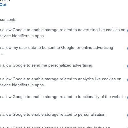
Out
consents
o allow Google to enable storage related to advertising like cookies on
 Ελληνες που φοιτούν είτε σε
Πανεπιστήμια
του εξωτερικ
evice identifiers in apps.
ς υπολογίζονται σε 72.000 – περίπου 5.000 περισσότερο
νελληνίων. Αυτό σημαίνει ότι πέρα από εκείνους που μπα
o allow my user data to be sent to Google for online advertising
ετάσεις, υπάρχει άλλη μία γενιά που φοιτά είτε στο εξωτε
s.
ουδές στο εξωτερικό είναι κυμαινόμενο – και οι Ελληνε
to allow Google to send me personalized advertising.
τε σε ιδιωτικά πανεπιστήμια. Από την άλλη πλευρά, τα κ
σιαστικό έλεγχο από το κράτος για το επίπεδο της εκπαί
o allow Google to enable storage related to analytics like cookies on
ό το ξένο πανεπιστήμιο με το οποίο συνεργάζονται.
evice identifiers in apps.
ό τους 40.000 Ελληνες που φοιτούν στο εξωτερικό, οι μισ
o allow Google to enable storage related to functionality of the website
νεπιστήμια. Θεωρείται ότι κάποια από αυτά θα σπεύσου
ραρτήματός τους στην Ελλάδα ώστε να γίνουν ακόμα πιο 
ράλληλα, ενδιαφέρον έχει εκδηλωθεί και από δέκα μεγάλ
o allow Google to enable storage related to personalization.
 υπουργείο Παιδείας διαρρέει ότι υπάρχουν συζητήσει μ
o allow Google to enable storage related to security, including