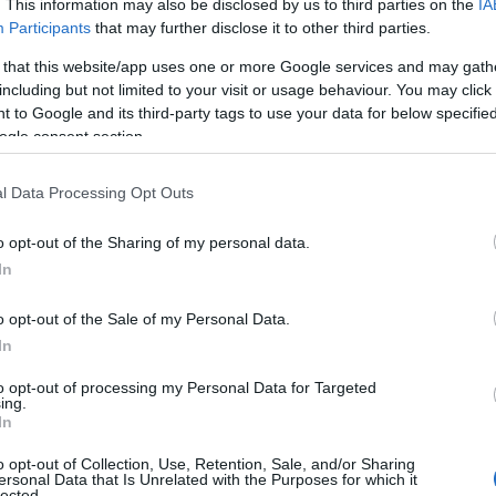
. This information may also be disclosed by us to third parties on the
IA
Participants
that may further disclose it to other third parties.
ο Υπουργείο Παιδείας μιλούν για έναρξη διαλόγου αμέσω
νεπιστήμια, σημειώνοντας ότι το ισχύον σύστημα έχει τ
 that this website/app uses one or more Google services and may gath
ιάβλητο, ωστόσο έχει το εξίσου σοβαρό μειονέκτημα ότι
including but not limited to your visit or usage behaviour. You may click 
ετάσεις μαθημάτων, χωρίς να λαμβάνονται υπόψη οι ευρ
 to Google and its third-party tags to use your data for below specifi
ogle consent section.
υς στο Λύκειο. Αυτό που μελετούν τώρα -δηλώνοντας εκ 
ναι έναν συνδυασμό
εξετάσεων με τη χρήση της Τράπεζ
l Data Processing Opt Outs
α κάθε υποψήφιο και να λαμβάνονται υπόψη για την εισ
 σχέση με το ισχύον σύστημα των Πανελλαδικών Εξετάσε
o opt-out of the Sharing of my personal data.
In
ιτητική μετανάστευση
o opt-out of the Sale of my Personal Data.
In
to opt-out of processing my Personal Data for Targeted
ing.
In
o opt-out of Collection, Use, Retention, Sale, and/or Sharing
ersonal Data that Is Unrelated with the Purposes for which it
lected.