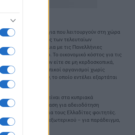
ού είτε στα 35 κολέγια που λειτουργούν στη χώρα
ι από τους εισακτέους των τελευταίων
ίνουν στα πανεπιστήμια με τις Πανελλήνιες
ρικό είτε σε κολέγιο. Το οικονομικό κόστος για τις
ς φοιτητές σπουδάζουν είτε σε μη κερδοσκοπικά,
ολέγια είναι κερδοσκοπικοί οργανισμοί χωρίς
δευσης που παρέχουν, το οποίο εντέλει εξαρτάται
οί -περίπου 20.000- είναι στα κυπριακά
ν να καταθέσουν πρόταση για αδειοδότηση
ελκυστική επιλογή για τους Ελλαδίτες φοιτητές.
α πανεπιστήμια του εξωτερικού – για παράδειγμα,
ε τη Σορβόννη.