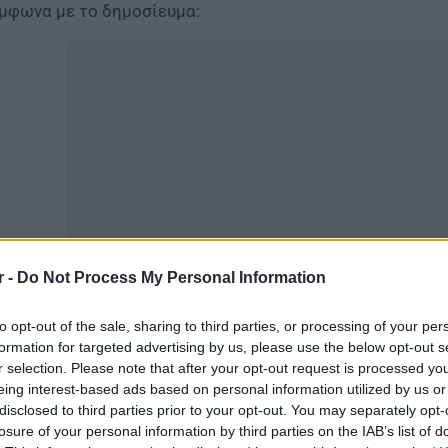
μφωνα με το δημοσίευμα:
r -
Do Not Process My Personal Information
ες Πανελλαδικές εξετάσεις
to opt-out of the sale, sharing to third parties, or processing of your per
formation for targeted advertising by us, please use the below opt-out s
α από τα πρώτα ζητήματα με τα οποία θα ασχοληθεί μετ
r selection. Please note that after your opt-out request is processed y
ς Κυριάκος Πιερρακάκης είναι οι Πανελλαδικές Εξετάσεις
eing interest-based ads based on personal information utilized by us or
disclosed to third parties prior to your opt-out. You may separately opt-
τάργηση Πανελληνίων: Το σχέδιο για εθνικό απο
losure of your personal information by third parties on the IAB’s list of