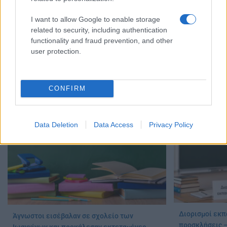
I want to allow Google to enable storage
related to security, including authentication
functionality and fraud prevention, and other
Σχολεία 2026-
Κατάργηση των Σχολικών Επιτροπών: Ώρα
user protection.
κουδούνι – Όσ
ευθύνης για τους Δήμους
μαθητές, γονεί
05/08/2026 - 11:00
04/08/2026 - 16:
CONFIRM
Data Deletion
Data Access
Privacy Policy
Διορισμοί εκπ
Άγνωστοι εισέβαλαν σε σχολείο των
προσκλήσεις –