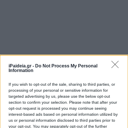
iPaideia.gr -
Do Not Process My Personal
Information
If you wish to opt-out of the sale, sharing to third parties, or
processing of your personal or sensitive information for
Ακολουθείστε το iPaideia.gr στο Go
targeted advertising by us, please use the below opt-out
section to confirm your selection. Please note that after your
Ειδήσεις
Tελευταίες
για την Παιδεία και την εργασ
opt-out request is processed you may continue seeing
interest-based ads based on personal information utilized by
us or personal information disclosed to third parties prior to
your opt-out. You may separately opt-out of the further