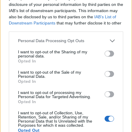
disclosure of your personal information by third parties on the
IAB’s list of downstream participants. This information may
also be disclosed by us to third parties on the
IAB’s List of
Downstream Participants
that may further disclose it to other
third parties.
Please note that this website/app uses one or more Google
Personal Data Processing Opt Outs
Στην Κατηγορία:
ΠΑΙΔΕΙΑ
services and may gather and store information including but
not limited to your visit or usage behaviour. You may click to
I want to opt-out of the Sharing of my
personal data.
grant or deny consent to Google and its third-party tags to
Opted In
TAGS:
use your data for below specified purposes in below Google
RAPID TEST
ΑΝΑΠΛΗΡΩΤΕΣ
ΑΝΑΠΛΗΡΩΤΕΣ Ε
consent section.
I want to opt-out of the Sale of my
ΕΜΒΟΛΙΑΣΜΟΙ
ΕΜΒΟΛΙΑΣΜΟΣ ΕΚΠΑΙΔΕΥΤΙΚΩΝ
Personal Data.
Opted In
ΠΙΣΤΟΠΟΙΗΤΙΚΟ ΕΜΒΟΛΙΑΣΜΟΥ
ΣΧΟΛΕΙΑ
ΤΡΟ
ΥΠΟΥΡΓΕΙΟ ΠΑΙΔΕΙΑΣ
I want to opt-out of processing my
Personal Data for Targeted Advertising.
Opted In
I want to opt-out of Collection, Use,
ΔΙΑΒΑΣΤΕ ΑΚΟΜΑ
Retention, Sale, and/or Sharing of my
Personal Data that Is Unrelated with the
Purposes for which it was collected.
Opted Out