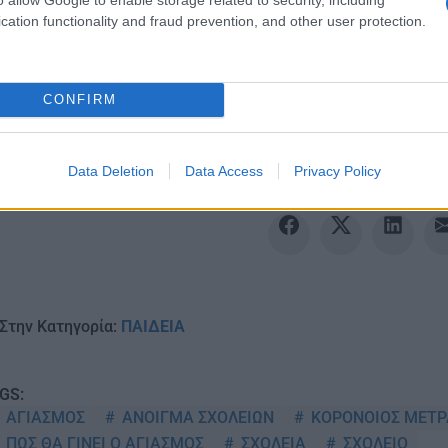
cation functionality and fraud prevention, and other user protection.
Ακολουθείστε το iPai
CONFIRM
Ειδήσεις
Tελευταίες
για την Παιδεία 
Data Deletion
Data Access
Privacy Policy
Στην Κατηγορία:
ΠΑΙΔΕΙΑ
GS:
ΑΓΙΑΣΜΟΣ
ΑΝΟΙΓΜΑ ΣΧΟΛΕΙΩΝ
ΚΟΡΟΝΟΙΟΣ ΜΕΤΡ
ΠΩΣ ΘΑ ΓΙΝΕΙ Ο ΑΓΙΑΣΜΟΣ
ΣΧΟΛΕΙΑ
ΣΧΟΛΕΙΟ