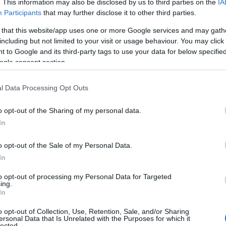
. This information may also be disclosed by us to third parties on the
IA
ολικής μονάδας, όπου θα παρευρίσκονται οι λοιποί μαθητ
Participants
that may further disclose it to other third parties.
ως πέρυσι, έτσι και φέτος, στις 8:15 καλούνται να προσέ
 that this website/app uses one or more Google services and may gath
ων των τάξεων όλων των εκπαιδευτικών βαθμίδων, προκε
including but not limited to your visit or usage behaviour. You may click 
 to Google and its third-party tags to use your data for below specifi
ολικής χρονιάς.
ogle consent section.
l Data Processing Opt Outs
o opt-out of the Sharing of my personal data.
In
o opt-out of the Sale of my Personal Data.
In
to opt-out of processing my Personal Data for Targeted
ing.
In
ΚΥΚΛΙΟΣ
o opt-out of Collection, Use, Retention, Sale, and/or Sharing
ersonal Data that Is Unrelated with the Purposes for which it
lected.