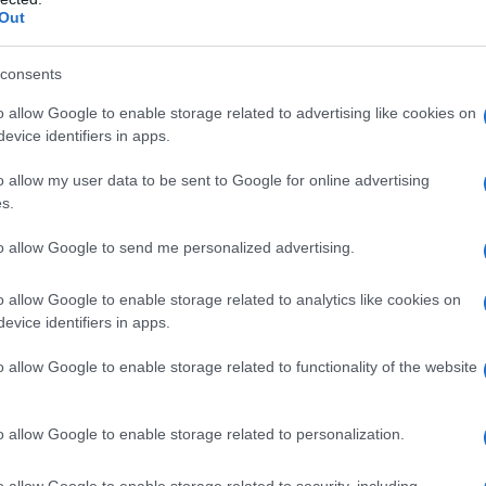
οιγμα σχολείων -Λινού: Να κλείνουν νωρίτερα τ
Out
οιγμα σχολείων: Πόσοι μαθητές θα νοσήσουν-Τι 
consents
ραμέως για σχολεία: Πότε θα κλείνει ένα τμήμα
o allow Google to enable storage related to advertising like cookies on
evice identifiers in apps.
ανεπιστήμιο
o allow my user data to be sent to Google for online advertising
s.
to allow Google to send me personalized advertising.
o allow Google to enable storage related to analytics like cookies on
evice identifiers in apps.
o allow Google to enable storage related to functionality of the website
o allow Google to enable storage related to personalization.
o allow Google to enable storage related to security, including