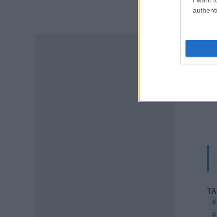
ΠΑΙΔΕΙΑ
authenti
Διορισμοί εκπαιδευτικών –
ΟΠΣΥΔ: Αυτά πρέπει να
προσέξετε πριν δηλώσετε
περιοχές
06.08.2026 - 13:52
ΕΙΔΗΣΕΙΣ
Φωτοβολταϊκά στο μπαλκόνι:
Πώς μπορείτε να μειώσετε τον
λογαριασμό ρεύματος
06.08.2026 - 13:01
ΕΙΔΗΣΕΙΣ
Κοινωνικό Οικιακό Τιμολόγιο
Ρεύματος: Πότε ανοίγει η
πλατφόρμα ξανά για τις
αιτήσεις
TA
06.08.2026 - 12:40