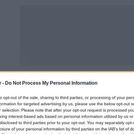
r -
Do Not Process My Personal Information
ίσης, για τον καθιερωμένο
Αγιασμό
ισχύει η με αρ.πρωτ.
to opt-out of the sale, sharing to third parties, or processing of your per
formation for targeted advertising by us, please use the below opt-out s
r selection. Please note that after your opt-out request is processed y
ενθυμίζουμε ότι η εγκύκλιος του 2020 όριζε πως ο
αγια
eing interest-based ads based on personal information utilized by us or
ό συνεννόηση του/της Διευθυντή/ντριας με τους ιερείς 
disclosed to third parties prior to your opt-out. You may separately opt-
losure of your personal information by third parties on the IAB’s list of
παιδευτικών και των μαθητών/τριών και στη συνέχεια ο 