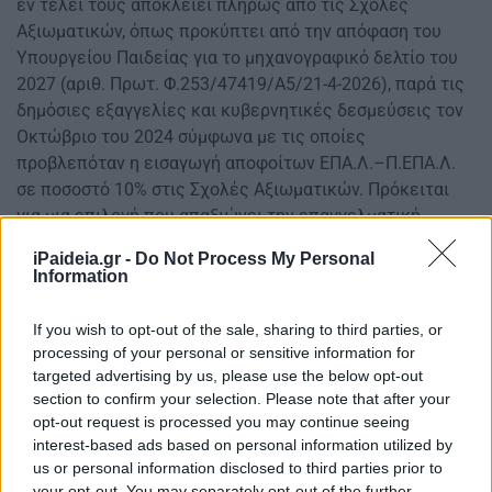
εν τέλει τους αποκλείει πλήρως από τις Σχολές
Αξιωματικών, όπως προκύπτει από την απόφαση του
Υπουργείου Παιδείας για το μηχανογραφικό δελτίο του
2027 (αριθ. Πρωτ. Φ.253/47419/Α5/21-4-2026), παρά τις
δημόσιες εξαγγελίες και κυβερνητικές δεσμεύσεις τον
Οκτώβριο του 2024 σύμφωνα με τις οποίες
προβλεπόταν η εισαγωγή αποφοίτων ΕΠΑ.Λ.–Π.ΕΠΑ.Λ.
σε ποσοστό 10% στις Σχολές Αξιωματικών. Πρόκειται
για μια επιλογή που απαξιώνει την επαγγελματική
εκπαίδευση, ακυρώνει στην πράξη την ισοτιμία των
iPaideia.gr -
Do Not Process My Personal
τίτλων σπουδών μεταξύ ΕΠΑ.Λ. και ΓΕΛ και στερεί από
Information
τις Ένοπλες Δυνάμεις πολύτιμο ανθρώπινο δυναμικό, με
άμεση τεχνική και επαγγελματική συνάφεια. Η πολιτική
If you wish to opt-out of the sale, sharing to third parties, or
αυτή αναδεικνύει την έντονη αντίφαση ανάμεσα στη
processing of your personal or sensitive information for
ρητορική περί «αναβάθμισης» και την πραγματικότητα
targeted advertising by us, please use the below opt-out
section to confirm your selection. Please note that after your
που βιώνουν μαθητές και εκπαιδευτικοί των ΕΠΑ.Λ., τα
opt-out request is processed you may continue seeing
οποία συνεχίζουν να αντιμετωπίζουν σοβαρές
interest-based ads based on personal information utilized by
λειτουργικές ελλείψεις και συστηματική απαξίωση. Την
us or personal information disclosed to third parties prior to
ίδια ώρα, οι κενές θέσεις στις Σχολές Αξιωματικών
your opt-out. You may separately opt-out of the further