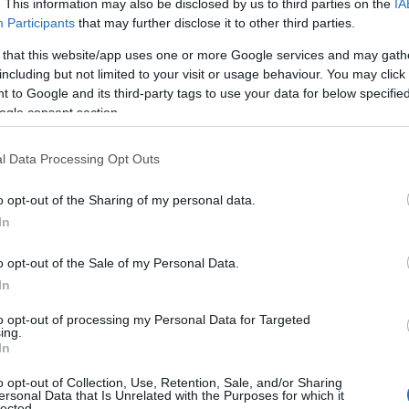
. This information may also be disclosed by us to third parties on the
IA
ν άστεγων εκπαιδευτικών.
Participants
that may further disclose it to other third parties.
ΣΥΔ: Λήγει η προθεσμία δήλωσης περιοχών
 that this website/app uses one or more Google services and may gath
including but not limited to your visit or usage behaviour. You may click 
ΣΥΔ: Τέσσερις επισημάνσεις για τη δήλωση περ
 to Google and its third-party tags to use your data for below specifi
ogle consent section.
οσλήψεις αναπληρωτών 2019 -ΟΠΣΥΔ: Οδηγίες –
l Data Processing Opt Outs
ίσης θα εξεταστεί το ζήτημα της εξίσωσης των δικαιω
θώς και η αποκατάσταση του ζητήματος που προκλήθηκε
o opt-out of the Sharing of my personal data.
απληρωτριών
, που έκαναν χρήση των βραχυχρόνιων συνδ
In
οσχολική αγωγή και εκπαίδευση, εξετάζεται, αν και υπάρχ
o opt-out of the Sale of my Personal Data.
οποποίηση της Κ.Υ.Α. που αφορά τους Δήμους, που εξαιρ
In
οχρεωτικής προσχολικής αγωγής και εκπαίδευσης ώστε 
ο πρόσφατα δεδομένα, ενώ από τις αρχές Οκτωβρίου, η π
to opt-out of processing my Personal Data for Targeted
ing.
ναντήσεων με τους δημάρχους των δήμων που εντάσσοντ
In
οχρεωτικής προσχολικής αγωγής και εκπαίδευσης, συναντ
μμετοχή της Δ.Ο.Ε.. Οι δάσκαλοι αναφέρθηκαν στην υπουρ
o opt-out of Collection, Use, Retention, Sale, and/or Sharing
ersonal Data that Is Unrelated with the Purposes for which it
βέρνηση δηλαδή στον “Εκπαιδευτικό εμπιστοσύνης”, για ν
lected.