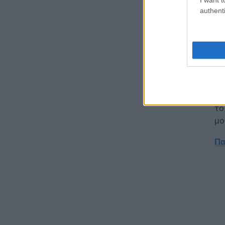
authenti
ΕΙΔΗΣΕΙΣ
Υπ
Ιός Δυτικού Νείλου:
Αυξάνονται τα κρούσματα, σε
πί
ποιες περιοχές της Αττικής
τ
έχουν εντοπιστεί
06.08.2026 - 15:31
Πά
σχ
ΠΑΙΔΕΙΑ
ακ
Διορισμοί εκπαιδευτικών
το
2026: Δείτε μέχρι ποια σειρά
μο
ΑΣΕΠ έγιναν οι περσινοί
διορισμοί ΠΕ70
Πα
06.08.2026 - 14:46
ΠΑΙΔΕΙΑ
ΑΣΕΠ: Το χρονοδιάγραμμα για
πίνακες, διορισμούς και
προσλήψεις αναπληρωτών
06.08.2026 - 14:26