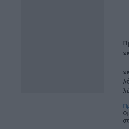
Π
ε
–
ε
λ
λ
Π
Ομ
σ