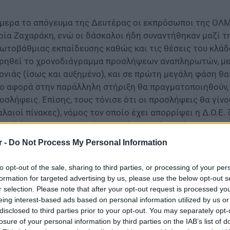
μερα το απόγευμα της Δευτέρας οι εκπρόσωποι της ΟΛΜ
ρία Ζαχαράκη, ενώ οι δάσκαλοι ήδη συναντήθηκαν μαζί 
ωτοβάθμιας εκπαίδευσης καθώς και τις θέσεις του κλάδο
ρηθεί το χρονοδιάγραμμα προσλήψεων αναπληρωτών, με 
ονιάς (ίσως και αυξημένο), και σε πρώτη μεγάλη φάση θ
ο αφορά στην παράλληλη στήριξη θα πραγματοποιηθούν,
οσλήψεις. Επίσης, τους τόνισε ότι οι προσλήψεις θα γίν
αλαιοί πίνακες), νόμος τον οποίο έχει απορρίψει η Δ.Ο.Ε
μική άποψη το τι θα πρέπει να γίνει μετά τη σύνταξη των 
οβλέπεται να συμβεί πριν από τον Νοέμβριο, σύμφωνα με
r -
Do Not Process My Personal Information
ως ανέφερε η υφυπουργός Σοφία Ζαχαράκη θα εξεταστεί
to opt-out of the sale, sharing to third parties, or processing of your per
εκτρονικής ανάληψης υπηρεσίας από τους αναπληρωτές ε
formation for targeted advertising by us, please use the below opt-out s
α τους αναπληρωτές, θα είναι μειωμένο κατά 50%, στις α
r selection. Please note that after your opt-out request is processed y
λιστα οι εκπαιδευτικοί που θα προσληφθούν σε τουριστι
eing interest-based ads based on personal information utilized by us or
ουν προβλήματα την στέγη, λόγω έλλειψης σπιτιών, από
disclosed to third parties prior to your opt-out. You may separately opt-
losure of your personal information by third parties on the IAB’s list of
μάρχους των περιοχών όπου παρουσιάζονται προβλήματ