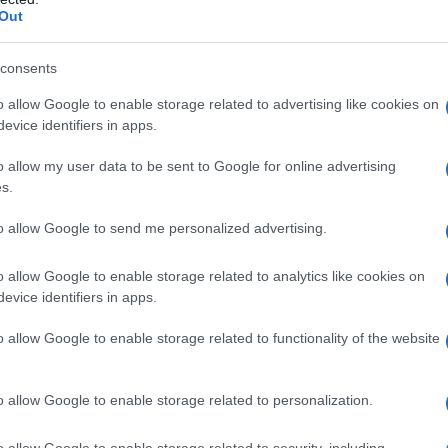
Out
υ σχολείου ο οποίος θα μπορεί να καλλιεργεί σχέση εμπισ
μβάλλει στην επίλυση προβλημάτων τους και ο οποίος, ε
consents
άριό του ενώ σε ότι αφορά τον υπεύθυνο κτηρίου έγινε κ
 είναι αρμοδιότητα εκπαιδευτικού.
o allow Google to enable storage related to advertising like cookies on
evice identifiers in apps.
 εκπαιδευτικές Ομοσπονδίες πάντως υποστηρίζουν ότι 
ρσινά επίπεδα, γύρω στις 30.000 δηλαδή, εκ των οποίων
o allow my user data to be sent to Google for online advertising
παίδευση ενώ τα υπόλοιπα 11.000 την Πρωτοβάθμια.
s.
to allow Google to send me personalized advertising.
o allow Google to enable storage related to analytics like cookies on
evice identifiers in apps.
o allow Google to enable storage related to functionality of the website
o allow Google to enable storage related to personalization.
o allow Google to enable storage related to security, including