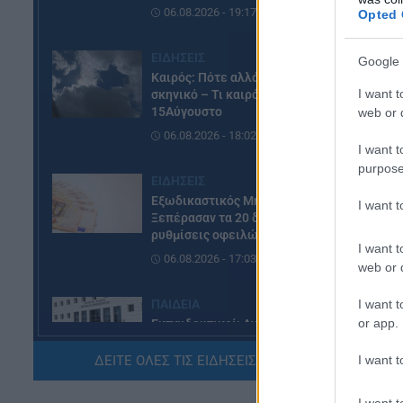
06.08.2026 - 19:17
Opted 
το
συ
ΕΙΔΗΣΕΙΣ
Google 
ωρ
Καιρός: Πότε αλλάζει το
να
I want t
σκηνικό – Τι καιρό θα κάνει τον
15Αύγουστο
web or d
Οι
06.08.2026 - 18:02
πε
I want t
Εκ
purpose
ΕΙΔΗΣΕΙΣ
Εξωδικαστικός Μηχανισμός:
I want 
Ξεπέρασαν τα 20 δισ. ευρώ οι
ρυθμίσεις οφειλών
I want t
06.08.2026 - 17:03
web or d
I want t
ΠΑΙΔΕΙΑ
or app.
Εκπαιδευτικοί: Ανακλήθηκαν
αποσπάσεις για τα σχολικά έτη
2026-2029
I want t
ΔΕΙΤΕ ΟΛΕΣ ΤΙΣ ΕΙΔΗΣΕΙΣ ΕΔΩ »
06.08.2026 - 16:03
I want t