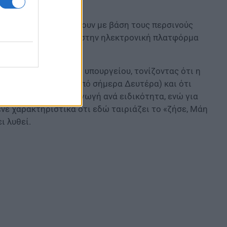
ι ωρομισθίων θα γίνουν με βάση τους περσινούς
εριοχών προτίμησης στην ηλεκτρονική πλατφόρμα
ις ανακοινώσεις του υπουργείου, τονίζοντας ότι η
λαμβάνουν υπηρεσία από σήμερα Δευτέρα) και ότι
ίνουν στην ειδική αγωγή ανά ειδικότητα, ενώ για
νε χαρακτηριστικά ότι εδώ ταιριάζει το «ζήσε, Μάη
ι λυθεί.