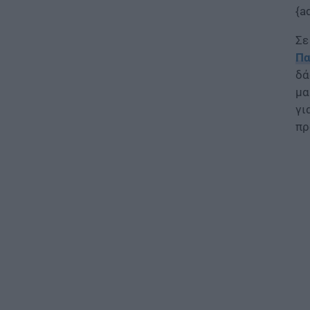
{a
Σε
Πα
δά
μα
γι
πρ