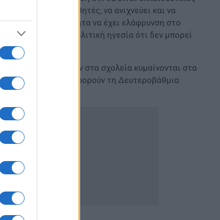
τοσύνης με τους μαθητές, να ανιχνεύει και να
ξετάζεται η δυνατότητα να έχει ελάφρυνση στο
ατανοητό από την πολιτική ηγεσία ότι δεν μπορεί
τα
κενά
εκπαιδευτικών στα σχολεία κυμαίνονται στα
 τα 19.000 περίπου αφορούν τη Δευτεροβάθμια