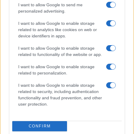
I want to allow Google to send me
personalized advertising.
I want to allow Google to enable storage
related to analytics like cookies on web or
Κλείνοντας κάνοντας ειδική αναφορά στις
device identifiers in apps.
Πανελλαδικές εξετάσεις, διευκρίνισε ότι, «είμαστε
ανοιχτοί σε προτάσεις για τη βελτίωση τους, αλλά δεν
I want to allow Google to enable storage
είμαστε διατεθειμένοι να κάνουμε αλλαγές για τις
related to functionality of the website or app.
αλλαγές…».
I want to allow Google to enable storage
Δείτε ποιά λογοτεχνικά βιβλία μπαίνουν στα σχολεία
related to personalization.
I want to allow Google to enable storage
related to security, including authentication
functionality and fraud prevention, and other
user protection.
CONFIRM