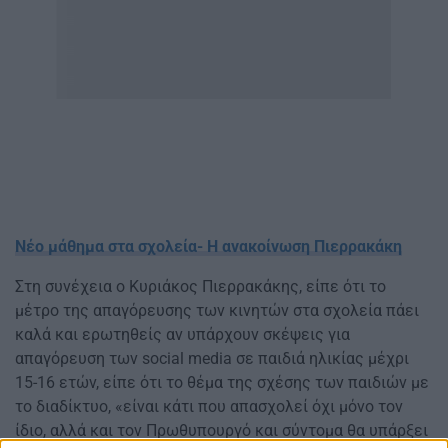
Nέο μάθημα στα σχολεία- Η ανακοίνωση Πιερρακάκη
Στη συνέχεια ο Κυριάκος Πιερρακάκης, είπε ότι το
μέτρο της απαγόρευσης των κινητών στα σχολεία πάει
καλά και ερωτηθείς αν υπάρχουν σκέψεις για
απαγόρευση των social media σε παιδιά ηλικίας μέχρι
15-16 ετών, είπε ότι το θέμα της σχέσης των παιδιών με
το διαδίκτυο, «είναι κάτι που απασχολεί όχι μόνο τον
ίδιο, αλλά και τον Πρωθυπουργό και σύντομα θα υπάρξει