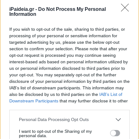
ένα μάθημα στα σχολεία για το πως θα διαχειρίζονται τα
iPaideia.gr -
Do Not Process My Personal
παιδιά τον ίδιο τους τον εαυτό, στο διαδίκτυο και τα
Information
social media».
If you wish to opt-out of the sale, sharing to third parties, or
Επίσης αναφέρθηκε και στην πρωτοβουλία για την
processing of your personal or sensitive information for
κατάρτιση μιας λογοτεχνικής λίστας με βιβλία που θα
targeted advertising by us, please use the below opt-out
section to confirm your selection. Please note that after your
μοιραστούν σε μαθητές, αλλά και στην αναβάθμιση των
opt-out request is processed you may continue seeing
σχολικών βιβλιοθηκών.
interest-based ads based on personal information utilized by
us or personal information disclosed to third parties prior to
Σε ότι αφορά το διεθνές απολυτήριο, είπε ότι «αρχικά το
your opt-out. You may separately opt-out of the further
μέτρο θα εφαρμοστεί σε κάποιο πειραματικά σχολεία
disclosure of your personal information by third parties on the
και θα επεκταθεί σε όλα, πριν περάσει και στα δημόσια
IAB’s list of downstream participants. This information may
σχολεία. Το διεθνές απολυτήριο εφαρμόζεται ήδη στα
also be disclosed by us to third parties on the
IAB’s List of
ιδιωτικά σχολεία και η σχετική νομοθεσία υπάρχει από
Downstream Participants
that may further disclose it to other
το 1995, αλλά δεν εφαρμόστηκε ποτέ μέχρι σήμερα».
third parties.
Please note that this website/app uses one or more Google
Personal Data Processing Opt Outs
services and may gather and store information including but
not limited to your visit or usage behaviour. You may click to
I want to opt-out of the Sharing of my
personal data.
grant or deny consent to Google and its third-party tags to