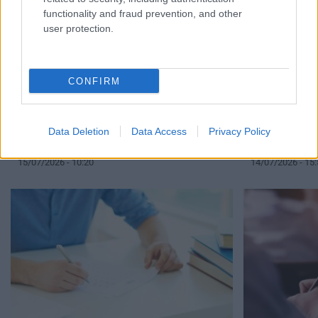
functionality and fraud prevention, and other
user protection.
CONFIRM
«Δεν επιτρέπονται σκιές στις
Πανελλήνιες –
Πανελλαδικές»: Νέα παρέμβαση για το
νέο εξεταστικό
Data Deletion
Data Access
Privacy Policy
περιστατικό τις εξετάσεις
Λυκείου και τ
15/07/2026 - 10:20
14/07/2026 - 15: