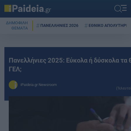
ΔΗΜΟΦΙΛΗ
ΠΑΝΕΛΛΗΝΙΕΣ 2026
ΕΘΝΙΚΟ ΑΠΟΛΥΤΗΡΙΟ
ΘΕΜΑΤΑ
Πανελλήνιες 2025: Εύκολα ή δύσκολα τα
ΓΕΛ;
iPaideia.gr Newsroom
(Τελευτα