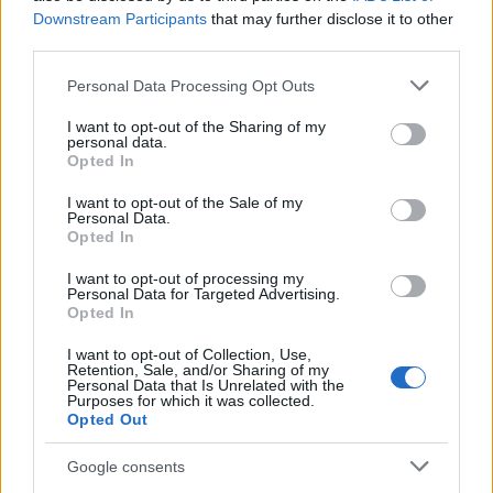
Ειδήσεις
Tελευταίες
για την Παιδεία και την εργασ
Downstream Participants
that may further disclose it to other
third parties.
Please note that this website/app uses one or more Google
Personal Data Processing Opt Outs
services and may gather and store information including but
not limited to your visit or usage behaviour. You may click to
I want to opt-out of the Sharing of my
personal data.
grant or deny consent to Google and its third-party tags to
Opted In
use your data for below specified purposes in below Google
consent section.
I want to opt-out of the Sale of my
Personal Data.
Opted In
Στην Κατηγορία:
ΠΑΙΔΕΙΑ
I want to opt-out of processing my
Personal Data for Targeted Advertising.
Opted In
TAGS:
ΕΚΘΕΣΗ
ΘΕΜΑΤΑ ΠΑΝΕΛΛΗΝΙΩΝ 2025
ΠΑΝΕΛΛ
I want to opt-out of Collection, Use,
Retention, Sale, and/or Sharing of my
ΠΑΝΕΛΛΗΝΙΕΣ 2025
Personal Data that Is Unrelated with the
Purposes for which it was collected.
Opted Out
Google consents
ΔΙΑΒΑΣΤΕ ΑΚΟΜΑ