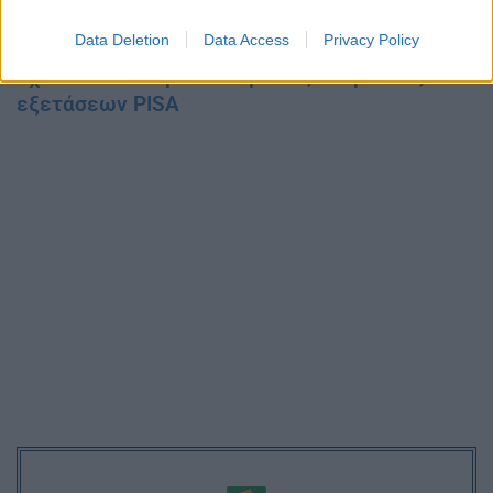
Φορολογικές δηλώσεις 2022: Ποιοί θα έχουν
μείωση φόρου έως 1.600 ευρώ
Data Deletion
Data Access
Privacy Policy
Σχολεία: Ξεκίνησαν οι πρώτες ακυρώσεις των
εξετάσεων PISA