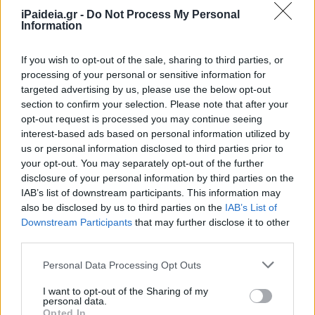
iPaideia.gr -
Do Not Process My Personal
Information
If you wish to opt-out of the sale, sharing to third parties, or
processing of your personal or sensitive information for
targeted advertising by us, please use the below opt-out
section to confirm your selection. Please note that after your
opt-out request is processed you may continue seeing
interest-based ads based on personal information utilized by
us or personal information disclosed to third parties prior to
your opt-out. You may separately opt-out of the further
Αναλυτικά οι εισακτέοι στο Πανεπιστήμιο Ιωαννίνων και
disclosure of your personal information by third parties on the
συγκριτικά με πέρυσι
IAB’s list of downstream participants. This information may
also be disclosed by us to third parties on the
IAB’s List of
ΠΑΝΕΠΙΣΤΗΜΙΟ ΙΩΑΝΝΙΝΩΝ
Εισακτέοι 2021
Εισακτέοι 2022
Downstream Participants
that may further disclose it to other
third parties.
ΑΓΩΓΗΣ ΚΑΙ ΦΡΟΝΤΙΔΑΣ
170
170
Please note that this website/app uses one or more Google
Personal Data Processing Opt Outs
ΑΡΧΙΤΕΚΤΟΝΩΝ
53
55
services and may gather and store information including but
not limited to your visit or usage behaviour. You may click to
I want to opt-out of the Sharing of my
ΒΙΟΛΟΓΙΚΩΝ ΕΦΑΡΜΟΓΩΝ
131
131
personal data.
grant or deny consent to Google and its third-party tags to
Opted In