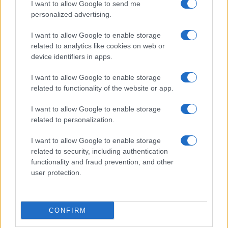
ΠΑΙΔΑΓΩΓΙΚΟ ΔΕ
232
227
I want to allow Google to send me
personalized advertising.
ΠΑΙΔΑΓΩΓΙΚΟ ΝΗΠΙΑΓΩΓΩΝ
276
276
I want to allow Google to enable storage
ΠΛΗΡΟΦΟΡΙΚΗΣ ΚΑΙ ΤΗΛΕΠ
265
265
related to analytics like cookies on web or
device identifiers in apps.
ΦΙΛΟΛΟΓΙΑΣ
244
244
ΦΙΛΟΣΟΦΙΑΣ
250
240
I want to allow Google to enable storage
related to functionality of the website or app.
ΦΥΣΙΚΗΣ
235
235
I want to allow Google to enable storage
ΧΗΜΕΙΑΣ
221
221
related to personalization.
ΨΥΧΟΛΟΓΙΑΣ
100
105
I want to allow Google to enable storage
related to security, including authentication
Ειδήσεις σήμερα
functionality and fraud prevention, and other
user protection.
ΟΑΕΔ: Επιδόματα πάνω από 200 ευρώ που
αφορούν χιλιάδες ανέργους – Ποιά είναι,
προϋποθέσεις
CONFIRM