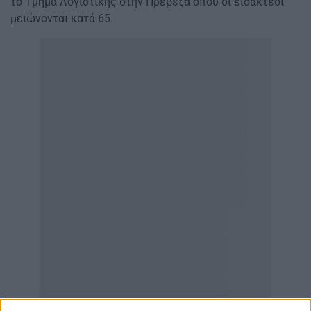
το Τμήμα Λογιστικής στην Πρέβεζα όπου οι εισακτέοι
μειώνονται κατά 65.