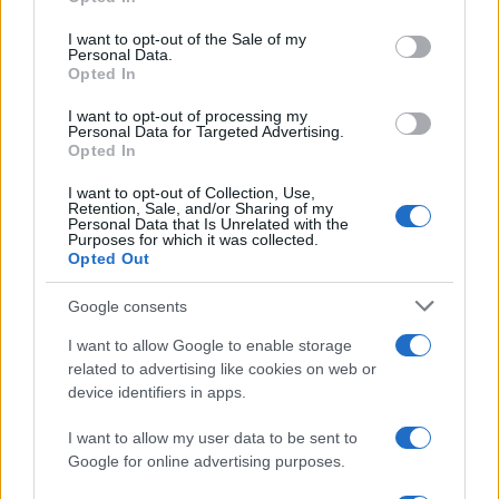
ΓΕΩΠΟΝΙΑΣ
215
150
use your data for below specified purposes in below Google
consent section.
I want to opt-out of the Sale of my
ΕΙΚΑΣΤΙΚΩΝ ΤΕΧΝΩΝ
117
117
Personal Data.
Opted In
ΙΑΤΡΙΚΗΣ
130
130
I want to opt-out of processing my
ΙΣΤΟΡΙΑΣ & ΑΡΧΑΙΟΛΟΓΙΑΣ
307
220
Personal Data for Targeted Advertising.
Opted In
ΛΟΓΙΣΤΙΚΗΣ
265
200
I want to opt-out of Collection, Use,
Retention, Sale, and/or Sharing of my
ΛΟΓΟΘΕΡΑΠΕΙΑΣ
145
145
Personal Data that Is Unrelated with the
Purposes for which it was collected.
ΜΑΘΗΜΑΤΙΚΩΝ
273
250
Opted Out
ΜΗΧΑΝΙΚΩΝ ΕΠ.ΥΛΙΚΩΝ
141
110
Google consents
ΜΗΧΑΝΙΚΩΝ Η/Υ
225
225
I want to allow Google to enable storage
related to advertising like cookies on web or
ΜΟΥΣΙΚΩΝ ΣΠΟΥΔΩΝ
150
150
device identifiers in apps.
ΝΟΣΗΛΕΥΤΙΚΗΣ
200
200
I want to allow my user data to be sent to
ΟΙΚΟΝΟΜΙΚΩΝ ΕΠΙΣΤΗΜΩΝ
281
281
Google for online advertising purposes.