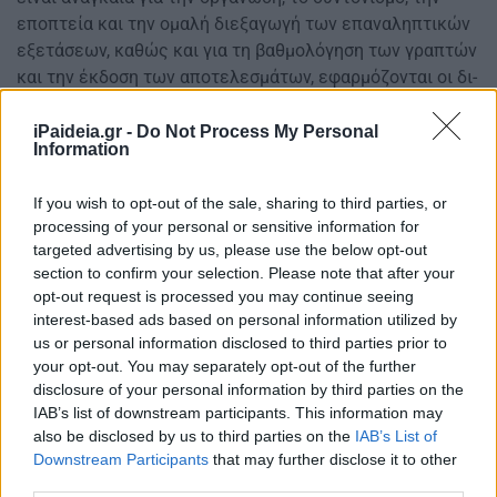
εποπτεία και την ομαλή διεξαγωγή των επαναληπτικών
εξετάσεων, καθώς και για τη βαθμολόγηση των γραπτών
και την έκδοση των αποτελεσμάτων, εφαρμόζονται οι δι-
ατάξεις που αφορούν στην τακτική εξεταστική περίοδο
με την επιφύλαξη των δύο επόμενων εδαφίων. Η
iPaideia.gr -
Do Not Process My Personal
Information
κεντρική επιτροπή εξετάσεων που συγκροτείται και
λειτουργεί για τις επαναληπτικές εξετάσεις των ΓΕ.Λ.
If you wish to opt-out of the sale, sharing to third parties, or
είναι αρμόδια και για τις εξετάσεις των υποψηφίων που
processing of your personal or sensitive information for
υπάγονται στις ειδικές κατηγορίες του εδαφίου α’ της
targeted advertising by us, please use the below opt-out
παρ. 4 του άρθρου 2 του ν. 2525/1997. Η κεντρική
section to confirm your selection. Please note that after your
επιτροπή εξετάσεων ειδι¬κών μαθημάτων για τις
opt-out request is processed you may continue seeing
εξετάσεις των υποψηφίων, που υπάγονται στις ειδικές
interest-based ads based on personal information utilized by
κατηγορίες του εδαφίου α’ της παρ . 4 του άρθρου 2 του
us or personal information disclosed to third parties prior to
your opt-out. You may separately opt-out of the further
ν. 2525/1997 (Α’188), είναι αρμόδια και για τις
disclosure of your personal information by third parties on the
επαναληπτικές εξετάσεις των ειδικών μαθημάτων των
IAB’s list of downstream participants. This information may
ΓΕ.Λ. και ΕΠΑ.Λ. Για τον καθορισμό της αποζημίωσης των
also be disclosed by us to third parties on the
IAB’s List of
οργάνων της παρούσας παραγράφου, εφαρμόζεται η παρ.
Downstream Participants
that may further disclose it to other
4 του άρθρου 21 του ν. 4354/2015 (Α’ 176), όπως
third parties.