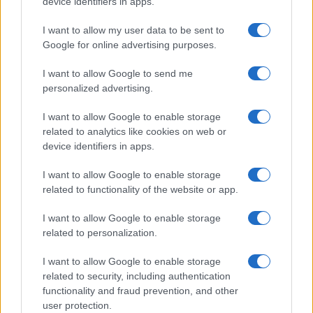
device identifiers in apps.
I want to allow my user data to be sent to
Google for online advertising purposes.
I want to allow Google to send me
personalized advertising.
I want to allow Google to enable storage
related to analytics like cookies on web or
device identifiers in apps.
8. Οι υποψήφιοι καταθέτουν μηχανογραφικό με τις
I want to allow Google to enable storage
προτιμήσεις τους, μαζί με τους υποψηφίους (ΓΕ.Λ. και
related to functionality of the website or app.
ΕΠΑ.Λ.) της τακτικής εξεταστικής περιόδου, σύμφωνα
με τις ισχύουσες κατά τα λοιπά διατάξεις.
I want to allow Google to enable storage
related to personalization.
9. Με απόφαση του Υπουργού Παιδείας, Έρευνας και
Θρησκευμάτων ορίζεται ο ακριβής χρόνος και τόπος
I want to allow Google to enable storage
related to security, including authentication
διεξαγωγής, ειδικότεροι όροι, προϋποθέσεις και τα απαι-
functionality and fraud prevention, and other
τούμενα δικαιολογητικά για τη συμμετοχή και η
user protection.
προθε¬σμία υποβολής τους, το πρόγραμμα των