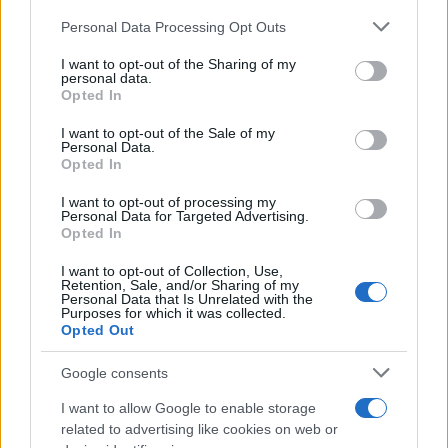
αντικαταστάθηκε με την παρ. 2 του άρθρου 52 του ν.
Please note that this website/app uses one or more Google
Personal Data Processing Opt Outs
4369/2016 (Α’ 33).
services and may gather and store information including but
not limited to your visit or usage behaviour. You may click to
I want to opt-out of the Sharing of my
personal data.
grant or deny consent to Google and its third-party tags to
Opted In
use your data for below specified purposes in below Google
consent section.
I want to opt-out of the Sale of my
Personal Data.
Opted In
I want to opt-out of processing my
Personal Data for Targeted Advertising.
Opted In
I want to opt-out of Collection, Use,
Retention, Sale, and/or Sharing of my
Personal Data that Is Unrelated with the
Purposes for which it was collected.
Opted Out
Google consents
I want to allow Google to enable storage
related to advertising like cookies on web or