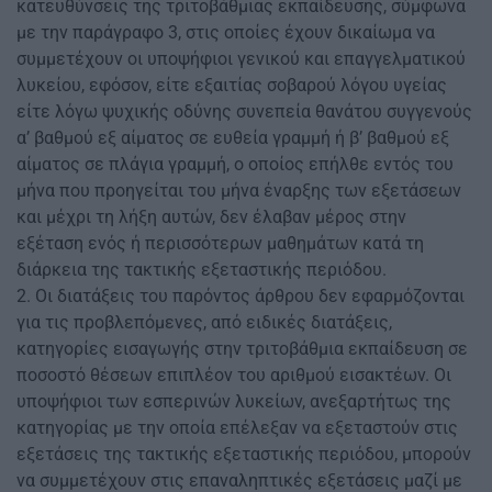
κατευθύνσεις της τριτοβάθμιας εκπαίδευσης, σύμφωνα
με την παράγραφο 3, στις οποίες έχουν δικαίωμα να
συμμετέχουν οι υποψήφιοι γενικού και επαγγελματικού
λυκείου, εφόσον, είτε εξαιτίας σοβαρού λόγου υγείας
είτε λόγω ψυχικής οδύνης συνεπεία θανάτου συγγενούς
α’ βαθμού εξ αίματος σε ευθεία γραμμή ή β’ βαθμού εξ
αίματος σε πλάγια γραμμή, ο οποίος επήλθε εντός του
μήνα που προηγείται του μήνα έναρξης των εξετάσεων
και μέχρι τη λήξη αυτών, δεν έλαβαν μέρος στην
εξέταση ενός ή περισσότερων μαθημάτων κατά τη
διάρκεια της τακτικής εξεταστικής περιόδου.
2. Οι διατάξεις του παρόντος άρθρου δεν εφαρμόζονται
για τις προβλεπόμενες, από ειδικές διατάξεις,
κατηγορίες εισαγωγής στην τριτοβάθμια εκπαίδευση σε
ποσοστό θέσεων επιπλέον του αριθμού εισακτέων. Οι
υποψήφιοι των εσπερινών λυκείων, ανεξαρτήτως της
κατηγορίας με την οποία επέλεξαν να εξεταστούν στις
εξετάσεις της τακτικής εξεταστικής περιόδου, μπορούν
να συμμετέχουν στις επαναληπτικές εξετάσεις μαζί με