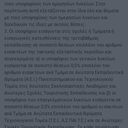
τους υποψηφίους των ημερησίων λυκείων. Στην
περίπτωση αυτή εξετάζονται στην ίδια ύλη και θέματα
με τους υποψηφίους των ημερησίων λυκείων και
διεκδικούν τις ίδιες με αυτούς θέσεις.
3. Οι υποψήφιοι εισάγονται στις σχολές ή Τμήματα ή
εισαγωγικές κατευθύνσεις της τριτοβάθμιας
εκπαίδευσης σε ποσοστό θέσεων επιπλέον του αριθμού
εισακτέων της τακτικής εξεταστικής περιόδου και
συγκεκριμένα: α) οι υποψήφιοι των γενικών λυκείων
εισάγονται σε ποσοστό θέσεων 0,5% επιπλέον του
αριθμού εισακτέων ανά Τμήμα σε Ανώτατα Εκπαιδευτικά
Ιδρύματα (Α.Ε.Ι.) Πανεπιστημιακού και Τεχνολογικού
Τομέα, στις Ανώτατες Εκκλησιαστικές Ακαδημίες και
Ανώτερες Σχολές Τουριστικής Εκπαίδευσης και β) οι
υποψήφιοι των επαγγελματικών λυκείων εισάγονται σε
ποσοστό θέσεων 0,5% επιπλέον του αριθμού ει-σακτέων
ανά Τμήμα σε Ανώτατα Εκπαιδευτικά Ιδρύματα
Τεχνολογικού Τομέα (Τ.Ε.Ι., Α.Σ.ΠΑΙ.Τ.Ε.) και σε Ανώτερες
Σχολές Τουριστικής Εκπαίδευσης. Σε κάθε περίπτωση