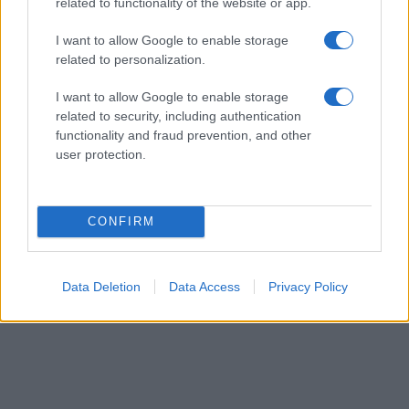
related to functionality of the website or app.
I want to allow Google to enable storage
related to personalization.
I want to allow Google to enable storage
related to security, including authentication
functionality and fraud prevention, and other
Ισως λοιπον καναμε εστω το ελαχιστο για τον επομενο
user protection.
συναδελφο, να μην βρισκει μπροστα του κανενα Γολγοθά.
Ενα μονο δεν πρεπει να ξεχναμε,
οταν ειμαστε πολλοι δεν εχουμε να φοβηθουμε τιποτα,
CONFIRM
αρκει να απλωνουμε, οταν ξαποσταζουμε το χερι μας
στο συναδελφο, δεν κοστιζει κατι, δινει ομως κουραγιο.
Data Deletion
Data Access
Privacy Policy
Οδηγός για τον νέο Αναπληρωτή εκπαιδευτικό 3.7