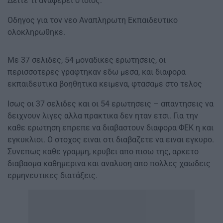
Δείτε τι αναφέρει ο ίδιος:
Οδηγος για τον νεο Αναπληρωτη Εκπαιδευτικο
ολοκληρωθηκε.
Με 37 σελιδες, 54 μοναδικες ερωτησεις, οι
περισσοτερες γραφτηκαν εδω μεσα, και διαφορα
εκπαιδευτικα βοηθητικα κειμενα, φτασαμε στο τελος
Ισως οι 37 σελιδες και οι 54 ερωτησεις – απαντησεις να
δειχνουν λιγες αλλα πρακτικα δεν ηταν ετσι. Για την
καθε ερωτηση επρεπε να διαβαστουν διαφορα ΦΕΚ η και
εγκυκλιοι. Ο στοχος ειναι οτι διαβαζετε να ειναι εγκυρο.
Συνεπως καθε γραμμη, κρυβει απο πισω της, αρκετο
διαβασμα καθημερινα και αναλυση απο πολλες χαωδεις
ερμηνευτικες διατάξεις.