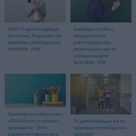
ΑΣΕΠ: Το χρονοδιάγραμμα
Αναπληρωτές: Νέες
για πίνακες, διορισμούς και
καταγγελίες για
προσλήψεις αναπληρωτών
καθυστερήσεις και
06/08/2026 - 14:26
αποκλεισμούς από το
επίδομα ανεργίας
30/07/2026 - 10:00
Προσλήψεις αναπληρωτών:
«Κλειδώνουν» οι κρίσιμες
Το χρονοδιάγραμμα για τις
ημερομηνίες – Πότε
προσλήψεις αναπληρωτών
αναμένεται η πρώτη και η
2026 2027