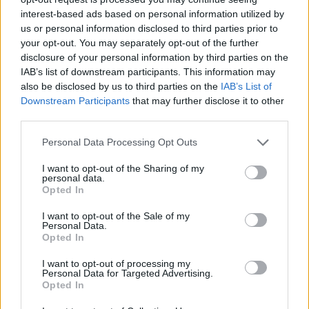
interest-based ads based on personal information utilized by
us or personal information disclosed to third parties prior to
your opt-out. You may separately opt-out of the further
disclosure of your personal information by third parties on the
IAB’s list of downstream participants. This information may
Τα ειπαμε ολα αραγε?
also be disclosed by us to third parties on the
IAB’s List of
Downstream Participants
that may further disclose it to other
Οχι βεβαια, αλλα εγινε μια αρχη,
third parties.
και παντα πεποιθηση μου ηταν, οτι αν απο το μηδεν εχεις
δημιουργησει το πρωτο λιθο στο οικοδομημα σου εχεις
Please note that this website/app uses one or more Google
Personal Data Processing Opt Outs
services and may gather and store information including but
κανει ενα τεραστιο βημα.
not limited to your visit or usage behaviour. You may click to
I want to opt-out of the Sharing of my
Μοναδικη μου σκεψη οταν αρχισα να γραφω, ηταν ο
personal data.
grant or deny consent to Google and its third-party tags to
εαυτος μου πριν χρονια.
Opted In
use your data for below specified purposes in below Google
consent section.
Ενα βραδυ, ισως λιγο φοβισμενος, εσερνα μια τεραστια
I want to opt-out of the Sale of my
Personal Data.
βαλιτσα στους σκοτεινους δρομους του νησιου της
Opted In
πρωτης μου προσληψης. Οι επομενοι μηνες μου, ηταν
I want to opt-out of processing my
ενας γολγοθας μιας και επρεπε να ρωταω 100 πραγματα
Personal Data for Targeted Advertising.
καθε μερα.
Opted In