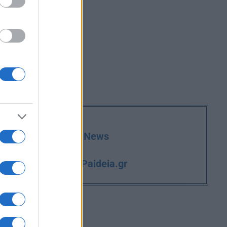
deia.gr στο Google News
iPaideia.gr
και την εργασία στο