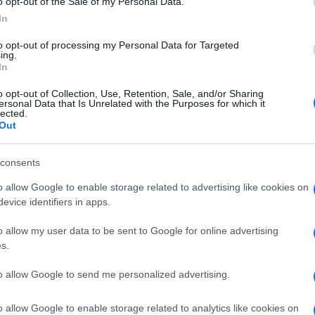
o opt-out of the Sale of my Personal Data.
In
to opt-out of processing my Personal Data for Targeted
ing.
In
o opt-out of Collection, Use, Retention, Sale, and/or Sharing
ersonal Data that Is Unrelated with the Purposes for which it
lected.
Out
consents
Ακολουθείστε το iPai
o allow Google to enable storage related to advertising like cookies on
evice identifiers in apps.
Ειδήσεις
Tελευταίες
για την Παιδεία 
o allow my user data to be sent to Google for online advertising
s.
to allow Google to send me personalized advertising.
o allow Google to enable storage related to analytics like cookies on