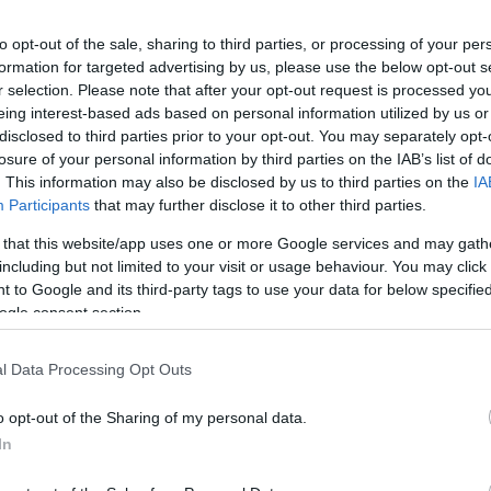
to opt-out of the sale, sharing to third parties, or processing of your per
formation for targeted advertising by us, please use the below opt-out s
r selection. Please note that after your opt-out request is processed y
eing interest-based ads based on personal information utilized by us or
Πρόσθεσε το
iP
disclosed to third parties prior to your opt-out. You may separately opt-
αγαπημένα σου 
losure of your personal information by third parties on the IAB’s list of
. This information may also be disclosed by us to third parties on the
IA
Participants
that may further disclose it to other third parties.
 that this website/app uses one or more Google services and may gath
including but not limited to your visit or usage behaviour. You may click 
 to Google and its third-party tags to use your data for below specifi
ogle consent section.
σχύς Πιστοποιητικών Φορέων γνώσης χειρισ
l Data Processing Opt Outs
χύς Πιστοποιητικών Φορέων γνώσης χειρισμού Η/Υ
o opt-out of the Sharing of my personal data.
In