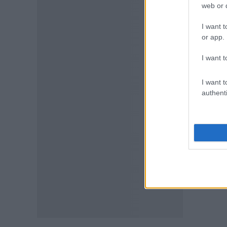
web or d
Τι απαγορεύεται
07.08.2026 - 15:45
I want t
or app.
ΕΙΔΗΣΕΙΣ
I want t
Δεκαπενταύγουστος 2026:
Πώς αμείβονται όσοι
εργαστούν – Τι ισχύει για
I want t
πενθήμερο, εξαήμερο και
authenti
άδεια
07.08.2026 - 14:30
ΠΑΙΔΕΙΑ
Παιδικοί σταθμοί ΕΣΠΑ 2026 –
2027: Δείτε πότε αναμένονται
τα προσωρινά αποτελέσματα
για τα voucher
07.08.2026 - 13:52
ΕΙΔΗΣΕΙΣ
Ιός Δυτικού Νείλου: Στο