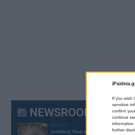
iPaideia.g
« 
υπ
If you wish 
τω
sensitive in
NEWSROOM
Πρ
confirm you
continue se
Με
information 
ΕΙΔΗΣΕΙΣ
further disc
πλ
Συντάξεις: Ποιοί κερδίζουν