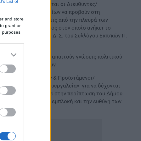
B’s List of
με την οποία καλούνται οι Διευθυντές/
ολείων & Νηπιαγωγείων να προβούν στη
er and store
νυμες εξουσιοδοτήσεις από την πλευρά των
to grant or
εκτελέσει ο κάθε Δήμος στον οποίο ανήκει το
ed purposes
χολικής μονάδας, το Δ. Σ. του Συλλόγου Εκπ/κών Π.
ηφιακής πλατφόρμας απαιτούν γνώσεις πολιτικού
ρμοδιότητα των Δήμων.
 Δημοτικών Σχολείων & Προϊστάμενοι/
ΑΛΛΗΛΟΙ ούτε «πολυεργαλεία» για να δέχονται
οδοτήσεις, όπως έγινε στην περίπτωση του Δήμου
ζητούνται χωρίς την εμπλοκή και την ευθύνη των
ιων
Σχολείων
.