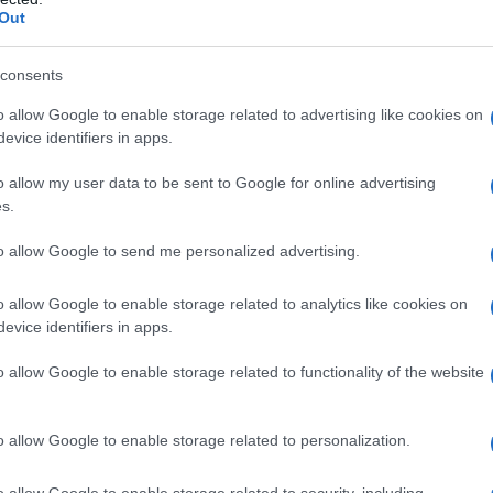
Out
consents
o allow Google to enable storage related to advertising like cookies on
evice identifiers in apps.
o allow my user data to be sent to Google for online advertising
s.
 Οι προσωπικοί κωδικοί στο taxis-net των Διευθυντώ
to allow Google to send me personalized advertising.
ολείων και Νηπιαγωγείων δεν μπορούν να διαμοιράζοντα
ήρια των Δημοτικών σχολείων και νηπιαγωγείων δεν αν
o allow Google to enable storage related to analytics like cookies on
evice identifiers in apps.
 Οι αρμοδιότητες των Δήμων, σε ό, τι αφορά τη λειτο
ΑΤΙΘΕΝΤΑΙ ΣΤΙΣ/ΣΤΟΥΣ ΕΚΠ/ΚΟΥΣ των Δημόσιων Σχολείω
o allow Google to enable storage related to functionality of the website
γασίας που έχει πέσει στις πλάτες των εκπ/κών.
α όλα τα παραπάνω καλούμε τις/τους Διευθύντριες/Διε
o allow Google to enable storage related to personalization.
μοτικών Σχολείων και Νηπιαγωγείων της περιοχής ευ
ΠΟΤΑ ΑΠΟΛΥΤΩΣ στην συγκεκριμένη πλατφόρμα και παρέχ
o allow Google to enable storage related to security, including