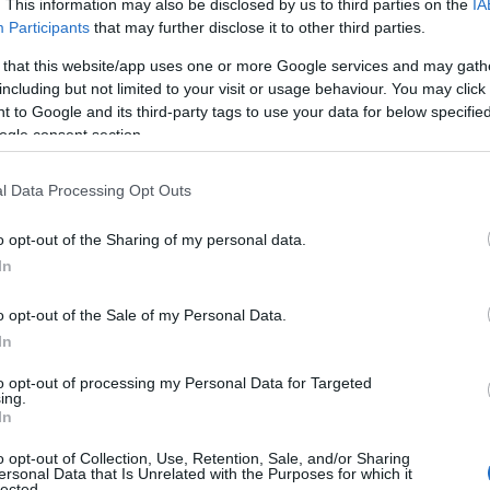
. This information may also be disclosed by us to third parties on the
IA
ό άτομα με αναπηρία και εμποδιζόμενα άτομα», σύμφωνα 
Participants
that may further disclose it to other third parties.
ευθύντριες & Προϊστάμενοι/Προϊστάμενες Δημοτικών Σχ
 that this website/app uses one or more Google services and may gath
μπλήρωσή της, χωρίς να ερωτηθούν αν αποδέχονται ανώ
including but not limited to your visit or usage behaviour. You may click 
ευθύνων των Δήμων για εργασίες τις οποίες οφείλει να 
 to Google and its third-party tags to use your data for below specifi
ολικό συγκρότημα (κτήριο) που αποτελεί έδρα της κάθε σ
ogle consent section.
 Αμαρουσίου αποφασίζει:
l Data Processing Opt Outs
 Τα στοιχεία που ζητούνται για την συμπλήρωση της ψ
χανικού και η καταγραφή τους αποτελεί αποκλειστική α
o opt-out of the Sharing of my personal data.
In
 Οι εκπαιδευτικοί και οι Διευθυντές/Διευθύντριες των
οϊστάμενες των Νηπιαγωγείων ΔΕΝ ΕΙΝΑΙ ΔΗΜΟΤΙΚΟΙ ΥΠ
o opt-out of the Sale of my Personal Data.
τολές από τους Δήμους και πιέσεις για ανώνυμες εξουσι
In
αρουσίου, προκειμένου να καταγραφούν τα στοιχεία που 
μων στους οποίους ανήκουν πλέον τα κτήρια των Δημόσ
to opt-out of processing my Personal Data for Targeted
ing.
In
o opt-out of Collection, Use, Retention, Sale, and/or Sharing
ersonal Data that Is Unrelated with the Purposes for which it
lected.