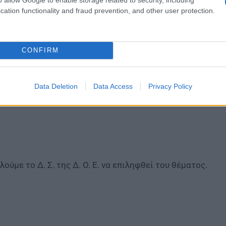
λη του σωματείου μας γι’ αυτό το θέμα.
cation functionality and fraud prevention, and other user protection.
CONFIRM
Data Deletion
Data Access
Privacy Policy
λούμε το Δ. Σ. της Δ. Ο. Ε. να επιληφθεί του θέματος.