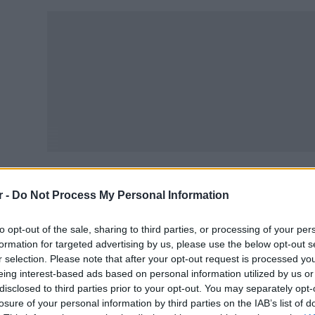
r -
Do Not Process My Personal Information
Σχετικά με τη συμπλήρωση της ψηφιακής πλατφόρμας κα
οδομών ως προς την προσβασιμότητά τους από άτομα με 
to opt-out of the sale, sharing to third parties, or processing of your per
ν Δήμων της περιοχής μας – Οι Διευθύντριες/Διευθυντέ
formation for targeted advertising by us, please use the below opt-out s
οϊστάμενοι των Νηπιαγωγείων ΔΕΝ ΕΙΝΑΙ ΥΠΑΛΛΗΛΟΙ 
r selection. Please note that after your opt-out request is processed y
eing interest-based ads based on personal information utilized by us or
 βάση την εγκύκλιο του ΥΠΑΙΘ Αρ. πρωτ.: 28755/Δ3 της
disclosed to third parties prior to your opt-out. You may separately opt-
losure of your personal information by third parties on the IAB’s list of
ατφόρμας καταγραφής στοιχείων υφιστάμενων κτηρίων 