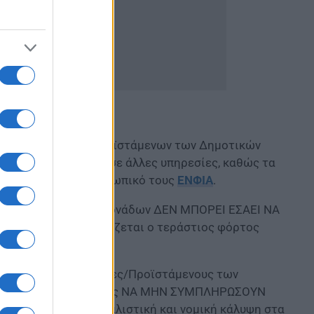
ν/Διευθυντριών & Προϊστάμενων των Δημοτικών
ι στους Δήμους και σε άλλες υπηρεσίες, καθώς τα
αφέρονται στον προσωπικό τους
ΕΝΦΙΑ
.
υργία των σχολικών μονάδων ΔΕΝ ΜΠΟΡΕΙ ΕΣΑΕΙ ΝΑ
ν χωρίς να υπολογίζεται ο τεράστιος φόρτος
υθυντές & Προϊστάμενες/Προϊστάμενους των
θύνης του συλλόγου μας ΝΑ ΜΗΝ ΣΥΜΠΛΗΡΩΣΟΥΝ
ουμε πλήρη συνδικαλιστική και νομική κάλυψη στα