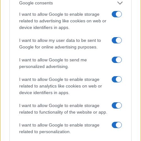
υποστηρίζεται, η μη συμμετοχή είναι ένας τρόπος να μην
Google consents
«νομιμοποιηθεί» η εκπαιδευτική πολιτική που προωθεί
I want to allow Google to enable storage
η κυβέρνηση.
related to advertising like cookies on web or
device identifiers in apps.
Η στάση αυτή, κατά τους συντάκτες της ανακοίνωσης,
δεν είναι απλώς πολιτική αλλά βαθιά παιδαγωγική, με
I want to allow my user data to be sent to
στόχο την υπεράσπιση του χαρακτήρα του δημόσιου
Google for online advertising purposes.
σχολείου ως ενιαίου και χωρίς διακρίσεις.
I want to allow Google to send me
Στήριξη σε μια δημόσια και συμπεριληπτική εκπαίδευση
personalized advertising.
I want to allow Google to enable storage
related to analytics like cookies on web or
device identifiers in apps.
I want to allow Google to enable storage
related to functionality of the website or app.
I want to allow Google to enable storage
related to personalization.