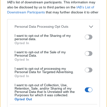
IAB’s list of downstream participants. This information may
also be disclosed by us to third parties on the
IAB’s List of
Downstream Participants
that may further disclose it to other
third parties.
Please note that this website/app uses one or more Google
Personal Data Processing Opt Outs
services and may gather and store information including but
not limited to your visit or usage behaviour. You may click to
I want to opt-out of the Sharing of my
personal data.
grant or deny consent to Google and its third-party tags to
Επιπλέον, οι ΣΥΝΕΚ εστιάζουν και στις εργασιακές
Opted In
use your data for below specified purposes in below Google
συνέπειες για τους ίδιους τους εκπαιδευτικούς, καθώς
consent section.
I want to opt-out of the Sale of my
τέτοιες μεταρρυθμίσεις επηρεάζουν τον ρόλο και το
Personal Data.
καθεστώς εργασίας τους μέσα στα σχολεία.
Opted In
I want to opt-out of processing my
Κάλεσμα σε αποχή από επιτηρήσεις και
Personal Data for Targeted Advertising.
επιτροπές θεμάτων
Opted In
I want to opt-out of Collection, Use,
Η ανακοίνωση της παράταξης απευθύνει σαφές κάλεσμα
Retention, Sale, and/or Sharing of my
στους εκπαιδευτικούς να μην συμμετάσχουν με κανέναν
Personal Data that Is Unrelated with the
Purposes for which it was collected.
τρόπο στη διαδικασία των εξετάσεων, είτε ως
Opted Out
επιτηρητές είτε ως μέλη επιτροπών θεμάτων. Όπως