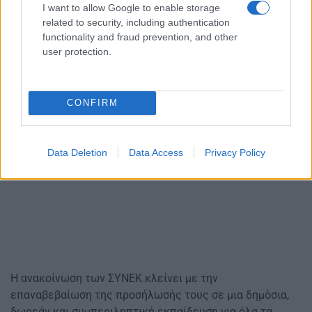
I want to allow Google to enable storage
related to security, including authentication
functionality and fraud prevention, and other
user protection.
CONFIRM
Data Deletion
Data Access
Privacy Policy
Η ανακοίνωση των ΣΥΝΕΚ κλείνει με την
επαναβεβαίωση της προσήλωσής τους σε μια δημόσια,
δωρεάν και συμπεριληπτική εκπαίδευση για όλα τα