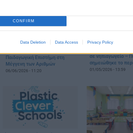
CONFIRM
Data Deletion
Data Access
Privacy Policy
Ακρωτηριάστηκε 5
Νηπιαγωγείο σε Κρίση: Η
σε νηπιαγωγείο – 
Παιδαγωγική Επιστήμη στη
σημειώθηκε το περ
Μέγγενη των Αριθμών
01/05/2026 - 13:59
06/06/2026 - 11:20