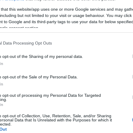
ότυπο Βιοκλιματικό Νηπιαγωγείο στην Ακαδημία Πλάτ
 that this website/app uses one or more Google services and may gath
including but not limited to your visit or usage behaviour. You may click 
 to Google and its third-party tags to use your data for below specifi
ogle consent section.
l Data Processing Opt Outs
o opt-out of the Sharing of my personal data.
In
o opt-out of the Sale of my Personal Data.
In
to opt-out of processing my Personal Data for Targeted
ing.
In
Ακολουθείστε το iPai
o opt-out of Collection, Use, Retention, Sale, and/or Sharing
ersonal Data that Is Unrelated with the Purposes for which it
lected.
Ειδήσεις
Out
Tελευταίες
για την Παιδεία 