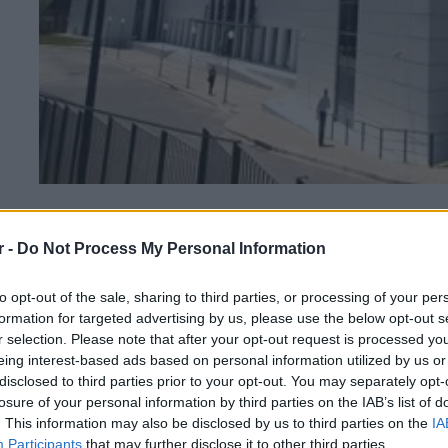
Πρόσθεσε το
iP
r -
Do Not Process My Personal Information
αγαπημένα σου 
to opt-out of the sale, sharing to third parties, or processing of your per
formation for targeted advertising by us, please use the below opt-out s
r selection. Please note that after your opt-out request is processed y
eing interest-based ads based on personal information utilized by us or
disclosed to third parties prior to your opt-out. You may separately opt-
losure of your personal information by third parties on the IAB’s list of
ρότυπο Βιοκλιματικό Νηπιαγωγείο στην Ακα
. This information may also be disclosed by us to third parties on the
IA
Participants
that may further disclose it to other third parties.