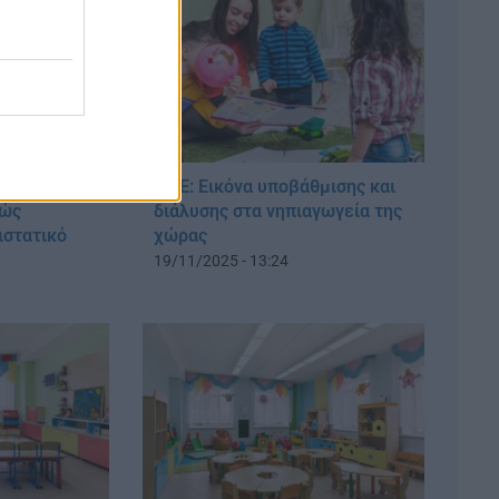
χρονο μέσα
ΔΟΕ: Εικόνα υποβάθμισης και
Πώς
διάλυσης στα νηπιαγωγεία της
ιστατικό
χώρας
19/11/2025 - 13:24