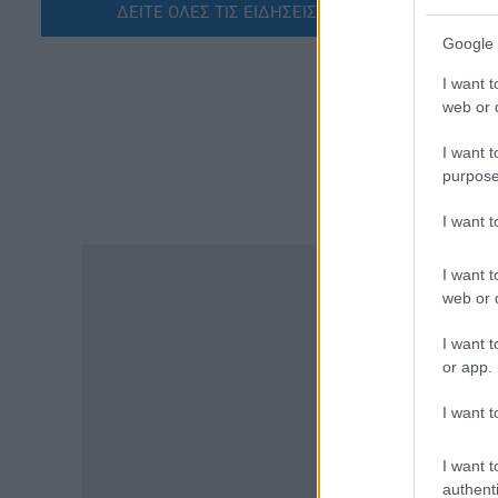
για τη μοριοδότηση των
ΔΕΙΤΕ ΟΛΕΣ ΤΙΣ ΕΙΔΗΣΕΙΣ ΕΔΩ »
διδακτορικών στο νέο μοντέλο
Google 
επιλογής προϊσταμένων
06.08.2026 - 12:04
I want t
web or d
ΠΑΙΔΕΙΑ
I want t
Διορισμοί εκπαιδευτικών: Η
purpose
διαδικασία, τα κριτήρια και η
μοριοδότηση για την
I want 
προσωρινή τοποθέτηση
νεοδιόριστων
I want t
06.08.2026 - 11:53
web or d
TA
ΕΙΔΗΣΕΙΣ
I want t
Νέα επέκταση σε πρόγραμμα
or app.
ΔΥΠΑ: Ξεκίνησαν οι αιτήσεις
για 8.000 νέες θέσεις εργασίας
I want t
06.08.2026 - 11:32
I want t
ΕΙΔΗΣΕΙΣ
authenti