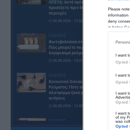
ΟΠΣΥΔ: Αυτά πρέπει να
Πρ
προσέξετε πριν δηλώσετε
Please note
περιοχές
information 
06.08.2026 - 13:52
deny consent
in below Go
ΕΙΔΗΣΕΙΣ
Φωτοβολταϊκά στο μπαλκόνι:
Persona
Πώς μπορείτε να μειώσετε τον
λογαριασμό ρεύματος
I want t
06.08.2026 - 13:01
Opted 
I want t
ΕΙΔΗΣΕΙΣ
Κοινωνικό Οικιακό Τιμολόγιο
Opted 
Ρεύματος: Πότε ανοίγει η
πλατφόρμα ξανά για τις
I want 
Advertis
αιτήσεις
Opted 
06.08.2026 - 12:40
I want t
of my P
ΕΙΔΗΣΕΙΣ
was col
Opted 
Δημόσιο: Έντονες αντιδράσεις