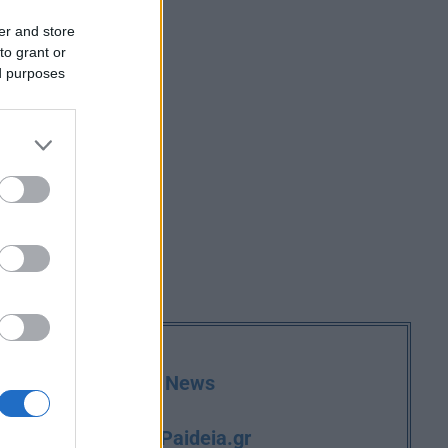
ωνος
er and store
to grant or
ed purposes
deia.gr στο Google News
iPaideia.gr
και την εργασία στο