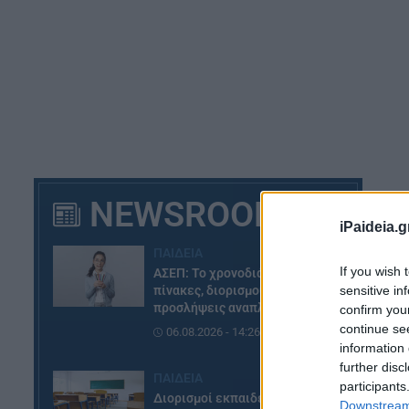
NEWSROOM
iPaideia.g
ΠΑΙΔΕΙΑ
If you wish 
ΑΣΕΠ: Το χρονοδιάγραμμα για
sensitive in
πίνακες, διορισμούς και
προσλήψεις αναπληρωτών
confirm you
continue se
06.08.2026 - 14:26
information 
further disc
Π
ΠΑΙΔΕΙΑ
participants
Διορισμοί εκπαιδευτικών –
Downstream 