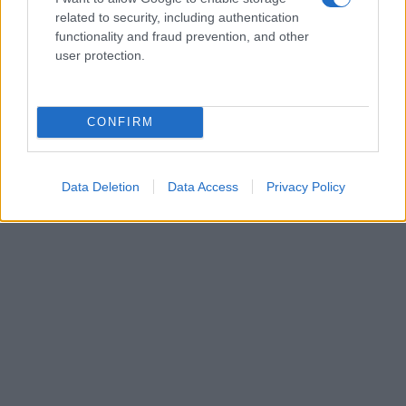
related to security, including authentication
functionality and fraud prevention, and other
user protection.
YGEIA MOY
Κοινωνικός τουρισμός ΔΥΠΑ: Ποιά περιοχή
CONFIRM
είναι «πρωταθλήτρια»
Data Deletion
Data Access
Privacy Policy