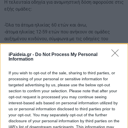
Η τελευταία οδηγία για αναμνηστική δόση αφορούσε στις
εξής ομάδες:
-Όλα τα άτομα ηλικίας 60 ετών και άνω,
-άτομα ηλικίας 12-59 ετών που ανήκουν σε ομάδες
αυξημένου κινδύνου, σύμφωνα με τις οδηγίες του
θεράποντα ιατρού,
-διαμένοντες και εργαζόμενους σε μονάδες φροντίδας
iPaideia.gr -
Do Not Process My Personal
Information
ηλικιωμένων ή άλλες μονάδες φροντίδας χρονίως
πασχόντων,
–επαγγελματίες υγείας,
If you wish to opt-out of the sale, sharing to third parties, or
processing of your personal or sensitive information for
-διαβιούντες με άτομα σε ανοσοκαταστολή ή άλλο
targeted advertising by us, please use the below opt-out
υποκείμενο νόσημα,
section to confirm your selection. Please note that after your
–φροντιστές ατόμων που πάσχουν από νοσήματα που
opt-out request is processed you may continue seeing
αυξάνουν τον κίνδυνο επιπλοκών από κορωνοϊό.
interest-based ads based on personal information utilized by
us or personal information disclosed to third parties prior to
Η δυναμική εξάπλωσης της υποπαραλλαγής «Eris» έχει
your opt-out. You may separately opt-out of the further
θορυβήσει τις υγειονομικές αρχές, καθώς τις
disclosure of your personal information by third parties on the
τελευταίες εβδομάδες παρατηρείται αύξηση
IAB’s list of downstream participants. This information may