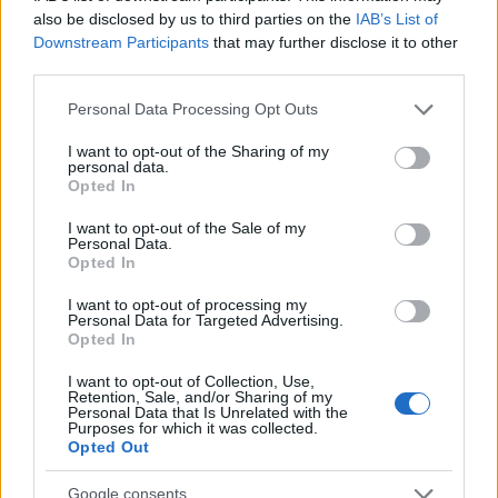
κρουσμάτων και εισαγωγών στα νοσηλευτικά ιδρύματα.
also be disclosed by us to third parties on the
IAB’s List of
Downstream Participants
that may further disclose it to other
Είναι χαρακτηριστικό ότι στα μέσα Ιουλίου οι
third parties.
νοσηλευόμενοι ήταν λίγο περισσότεροι από 200, ενώ
σήμερα έχουν υπερδιπλασιαστεί, ξεπερνώντας τους
Please note that this website/app uses one or more Google
Personal Data Processing Opt Outs
430. Παράλληλα, καταγράφονται περί τις 100 νέες
services and may gather and store information including but
εισαγωγές την ημέρα στα νοσηλευτικά ιδρύματα. Προς
not limited to your visit or usage behaviour. You may click to
I want to opt-out of the Sharing of my
personal data.
grant or deny consent to Google and its third-party tags to
το παρόν, βέβαια, οι εισαγωγές παραμένουν στην
Opted In
use your data for below specified purposes in below Google
πλειοψηφία τους στο επίπεδο απλών νοσηλειών, χωρίς
consent section.
I want to opt-out of the Sale of my
να παρατηρείται αύξηση των διασωληνώσεων και του
Personal Data.
αριθμού ασθενών που χρειάζονται ΜΕΘ. Με ενδιαφέρον
Opted In
αναμένεται η σημερινή επιδημιολογική έκθεση του ΕΟΔΥ
I want to opt-out of processing my
που θα αποτυπώνει τη διασπορά της νέας
Personal Data for Targeted Advertising.
υποπαραλλαγής – μέχρι και την περασμένη εβδομάδα
Opted In
αντιπροσώπευε συνολικά το 11% των κρουσμάτων.
I want to opt-out of Collection, Use,
Retention, Sale, and/or Sharing of my
Personal Data that Is Unrelated with the
Purposes for which it was collected.
Opted Out
Google consents