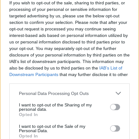
If you wish to opt-out of the sale, sharing to third parties, or
processing of your personal or sensitive information for
targeted advertising by us, please use the below opt-out
section to confirm your selection. Please note that after your
opt-out request is processed you may continue seeing
interest-based ads based on personal information utilized by
us or personal information disclosed to third parties prior to
your opt-out. You may separately opt-out of the further
Το ExoMiner ανέλυσε τα στοιχεία του διαστημικού
disclosure of your personal information by third parties on the
τηλεσκοπίου «Κέπλερ» της NASA και κατέληξε στο
IAB’s list of downstream participants. This information may
συμπέρασμα ότι άλλοι 301 υποψήφιοι έως τώρα
also be disclosed by us to third parties on the
IAB’s List of
εξωπλανήτες μπορούν πλέον να πάρουν τη «βούλα» του
Downstream Participants
that may further disclose it to other
επιβεβαιωμένου εξωπλανήτη.
third parties.
Οι ερευνητές, με επικεφαλής τον πλανητικό επιστήμονα
Please note that this website/app uses one or more Google
Personal Data Processing Opt Outs
services and may gather and store information including but
Γιον Τζένκινς του Κέντρου Ερευνών Ames της NASA
not limited to your visit or usage behaviour. You may click to
I want to opt-out of the Sharing of my
στην Καλιφόρνια, οι οποίοι έκαναν τη σχετική
personal data.
grant or deny consent to Google and its third-party tags to
δημοσίευση στο περιοδικό αστροφυσικής «Astrophysical
Opted In
use your data for below specified purposes in below Google
Journal», τόνισαν ότι, χάρη στην μεγαλύτερη ακρίβεια
consent section.
I want to opt-out of the Sale of my
του νέου «έξυπνου» συστήματος, «όταν το ExoMiner λέει
Personal Data.
Opted In
πως κάτι είναι ένας πλανήτης, μπορείς να είσαι