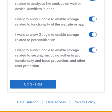
related to analytics like cookies on web or
device identifiers in apps.
I want to allow Google to enable storage
related to functionality of the website or app.
Ακολουθείστε το iPaideia.gr στο Google News
I want to allow Google to enable storage
Ειδήσεις
Tελευταίες
για την Παιδεία και την εργασία
related to personalization.
iPaideia.gr
στο
I want to allow Google to enable storage
related to security, including authentication
functionality and fraud prevention, and other
user protection.
CONFIRM
Στην Κατηγορία:
ΕΝΔΙΑΦΕΡΟΥΣΕΣ ΕΙΔΗΣΕΙΣ
Data Deletion
Data Access
Privacy Policy
ΔΙΑΣΤΗΜΑ
ΤΕΧΝΟΛΟΓΙΑ
TAGS: