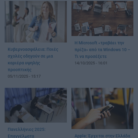
Η Microsoft «τραβάει την
Κυβερνοασφάλεια: Ποιές
πρίζα» από τα Windows 10 –
σχολές οδηγούν σε μια
Τι να προσέξετε
καριέρα υψηλής
14/10/2025 - 16:01
προοπτικής
05/11/2025 - 15:17
Πανελλήνιες 2025:
Apple: Έρχεται στην Ελλάδα
Επαγγέλματα