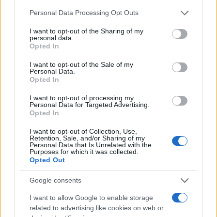
Ακολουθείστε το iPaideia.gr στο Go
Please note that this website/app uses one or more Google
Personal Data Processing Opt Outs
services and may gather and store information including but
Ειδήσεις
Tελευταίες
για την Παιδεία και την εργασ
not limited to your visit or usage behaviour. You may click to
I want to opt-out of the Sharing of my
personal data.
grant or deny consent to Google and its third-party tags to
Opted In
use your data for below specified purposes in below Google
consent section.
I want to opt-out of the Sale of my
Personal Data.
Opted In
I want to opt-out of processing my
Personal Data for Targeted Advertising.
Opted In
I want to opt-out of Collection, Use,
Στην Κατηγορία:
ΕΝΔΙΑΦΕΡΟΥΣΕΣ ΕΙΔΗΣΕΙΣ
Retention, Sale, and/or Sharing of my
Personal Data that Is Unrelated with the
Purposes for which it was collected.
Opted Out
ΣΠΙΤΙ
TAGS:
Google consents
I want to allow Google to enable storage
ΔΙΑΒΑΣΤΕ ΑΚΟΜΑ
related to advertising like cookies on web or