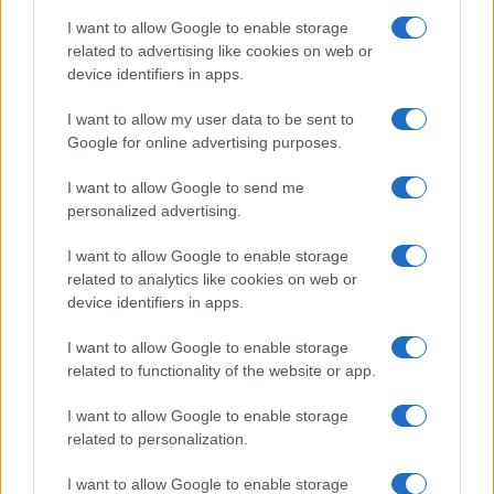
I want to allow Google to enable storage
related to advertising like cookies on web or
device identifiers in apps.
I want to allow my user data to be sent to
Google for online advertising purposes.
I want to allow Google to send me
personalized advertising.
Παράλληλα, διαμήνυσε πως το αδιαμεσολάβητο όμως
δεν σημαίνει “κάνω ό,τι θέλω”», συμπλήρωσε, ενώ σε
I want to allow Google to enable storage
άλλο σημείο της συνέντευξης τόνισε πως η ηγεσία είναι
related to analytics like cookies on web or
σαν το σεβασμό, κατακτιέται, δεν επιβάλλεται».
device identifiers in apps.
Κληθείς να απαντήσει εάν μετά τις ευρωεκλογές πρέπει
I want to allow Google to enable storage
να ξαναδούν στον ΣΥΡΙΖΑ το θέμα της ηγεσίας, ο Γιώργος
related to functionality of the website or app.
Τσίπρας είπε πως «πρέπει να εξασφαλίσουμε την
I want to allow Google to enable storage
πολιτική λειτουργία μέχρι τις ευρωεκλογές. Αν
related to personalization.
εξασφαλιστεί και έχουμε καλό αποτέλεσμα, μπορεί να
μη χρειαστεί να αλλάξουμε ηγεσία. Το καλό αποτέλεσμα
I want to allow Google to enable storage