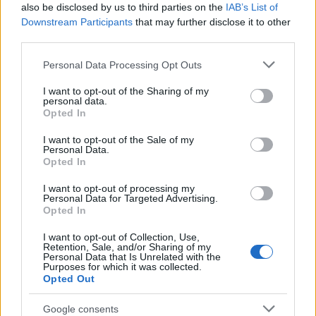
also be disclosed by us to third parties on the
IAB’s List of
Downstream Participants
that may further disclose it to other
third parties.
Please note that this website/app uses one or more Google
Personal Data Processing Opt Outs
services and may gather and store information including but
not limited to your visit or usage behaviour. You may click to
I want to opt-out of the Sharing of my
personal data.
grant or deny consent to Google and its third-party tags to
Opted In
use your data for below specified purposes in below Google
consent section.
I want to opt-out of the Sale of my
Personal Data.
Opted In
I want to opt-out of processing my
Personal Data for Targeted Advertising.
Opted In
I want to opt-out of Collection, Use,
Retention, Sale, and/or Sharing of my
Personal Data that Is Unrelated with the
Purposes for which it was collected.
Opted Out
Google consents