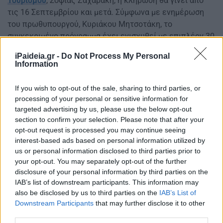
Τουρισμού
, Σοφίας Ζαχαράκη, η κλήρωση θα γίνει από
τις 16 Σεπτεμβρίου και μετά. Σύμφωνα με ενημέρωση
του πρωθυπουργού, Κυριάκου Μητσοτάκη, το
συγκεκριμένο πρόγραμμα έχει ενισχυθεί με επιπλέον 30
εκατομμύρια ευρώ και έτσι ο συνολικός
iPaideia.gr -
Do Not Process My Personal
προϋπολογισμός ανέρχεται πλέον στα 61 εκατομμύρια,
Information
με τους δικαιούχους να φτάνουν συνολικά του 400.000.
If you wish to opt-out of the sale, sharing to third parties, or
Τα νέα ψηφιακά voucher αφορούν πολίτες που έχουν ήδη
processing of your personal or sensitive information for
υποβάλλει αίτηση στο
vouchers.gov.gr
, έως τα
targeted advertising by us, please use the below opt-out
μεσάνυχτα τις 21ης Ιουνίου, όταν έκλεισε και η
section to confirm your selection. Please note that after your
πλατφόρμα.
opt-out request is processed you may continue seeing
interest-based ads based on personal information utilized by
us or personal information disclosed to third parties prior to
Με τα επιπλέον voucher η κυβέρνηση επιδιώκει την
your opt-out. You may separately opt-out of the further
ενίσχυση των πληττόμενων νοικοκυριών από την
disclosure of your personal information by third parties on the
εισαγόμενη ενεργειακή και πληθωριστική κρίση και
IAB’s list of downstream participants. This information may
εντάσσεται στον ευρύτερο σχεδιασμό του Υπουργείου
also be disclosed by us to third parties on the
IAB’s List of
Τουρισμού για την ενίσχυση του εσωτερικού τουρισμού.
Downstream Participants
that may further disclose it to other
third parties.