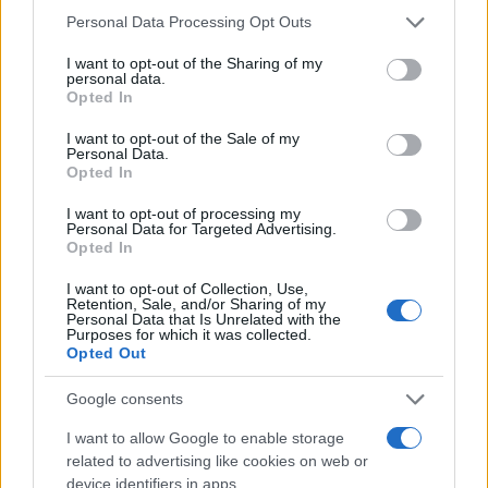
Η άυλη ψηφιακή προπληρωμένη κάρτα των 150 ευρώ
Please note that this website/app uses one or more Google
Personal Data Processing Opt Outs
είναι ατομική και μπορεί να εξαργυρωθεί σε
services and may gather and store information including but
οποιοδήποτε ξενοδοχείο ή τουριστικό κατάλυμα. Δεν
not limited to your visit or usage behaviour. You may click to
I want to opt-out of the Sharing of my
υπάρχει, επίσης, κάποιος γεωγραφικός περιορισμός,
personal data.
grant or deny consent to Google and its third-party tags to
Opted In
καθώς στο Πρόγραμμα συμμετέχουν τα τουριστικά
use your data for below specified purposes in below Google
καταλύματα όλης της χώρας.
consent section.
I want to opt-out of the Sale of my
Personal Data.
Opted In
Ειδήσεις σήμερα
I want to opt-out of processing my
Κατώτατος μισθός: Έρχεται ΝΕΑ αύξηση λόγω
Personal Data for Targeted Advertising.
Opted In
ακρίβειας – Δείτε πότε
I want to opt-out of Collection, Use,
Fuel Pass 2: Πότε θα πληρωθεί –
Retention, Sale, and/or Sharing of my
Personal Data that Is Unrelated with the
Προτεραιότητα στην ψηφιακή κάρτα
Purposes for which it was collected.
Opted Out
ΕΕΤΑΑ Παιδικοί σταθμοί ΕΣΠΑ: Πήραν
Google consents
παράταση οι αιτήσεις
I want to allow Google to enable storage
related to advertising like cookies on web or
device identifiers in apps.