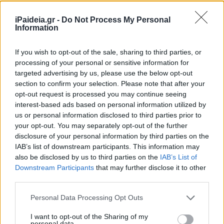
iPaideia.gr -
Do Not Process My Personal
Information
If you wish to opt-out of the sale, sharing to third parties, or
processing of your personal or sensitive information for
targeted advertising by us, please use the below opt-out
Οι πάροχοι επικαλούνται άρθρο του Κώδικα Προμήθειας
section to confirm your selection. Please note that after your
Ηλεκτρικής Ενέργειας που επιτρέπει την τροποποίηση
opt-out request is processed you may continue seeing
interest-based ads based on personal information utilized by
των όρων της σύμβασης «για σπουδαίο λόγο, όπως,
us or personal information disclosed to third parties prior to
ενδεικτικά και όχι περιοριστικά, μεταβολή της κείμενης
your opt-out. You may separately opt-out of the further
νομοθεσίας και αλλαγή των όρων λειτουργίας της
disclosure of your personal information by third parties on the
αγοράς ηλεκτρισμού».
IAB’s list of downstream participants. This information may
also be disclosed by us to third parties on the
IAB’s List of
Σύμφωνα με την εφημερίδα, οι πάροχοι ρεύματος
Downstream Participants
that may further disclose it to other
προβαίνουν πραξικοπηματικά σε αθρόες, μονομερείς
third parties.
αλλαγές τιμολογίων τα οποία μετατρέπουν από σταθερά
Please note that this website/app uses one or more Google
σε κυμαινόμενα, δηλαδή βάζουν την περιβόητη ρήτρα
Personal Data Processing Opt Outs
services and may gather and store information including but
αναπροσαρμογής, χωρίς ωστόσο οι καταναλωτές να το
not limited to your visit or usage behaviour. You may click to
I want to opt-out of the Sharing of my
γνωρίζουν.
personal data.