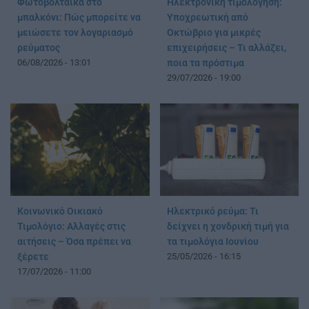
Φωτοβολταϊκά στο
Ηλεκτρονική τιμολόγηση:
μπαλκόνι: Πώς μπορείτε να
Υποχρεωτική από
μειώσετε τον λογαριασμό
Οκτώβριο για μικρές
ρεύματος
επιχειρήσεις – Τι αλλάζει,
06/08/2026 - 13:01
ποια τα πρόστιμα
29/07/2026 - 19:00
Κοινωνικό Οικιακό
Ηλεκτρικό ρεύμα: Τι
Τιμολόγιο: Αλλαγές στις
δείχνει η χονδρική τιμή για
αιτήσεις – Όσα πρέπει να
τα τιμολόγια Ιουνίου
ξέρετε
25/05/2026 - 16:15
17/07/2026 - 11:00