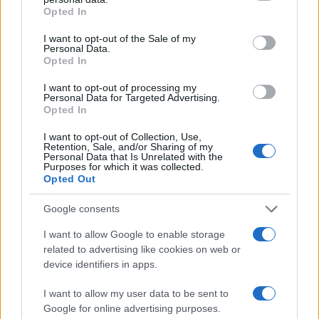
grant or deny consent to Google and its third-party tags to
Opted In
use your data for below specified purposes in below Google
consent section.
Αντίθετα, οι Έλληνες το ανακαλύπτουν όταν βλέπουν
I want to opt-out of the Sale of my
Personal Data.
τον νέο, αυξημένο λογαριασμό τους αφού η ειδοποίηση
Opted In
60 ημέρες πριν από την τροποποίηση είναι δυσδιάκριτη.
I want to opt-out of processing my
Personal Data for Targeted Advertising.
Χαρακτηρίζοντας «σπουδαίο λόγο» την αύξηση της
Opted In
χονδρεμπορικής τιμής του ρεύματος, κάποιοι
προχωρούν σε τροποποιήσεις με μία «προειδοποίηση»
I want to opt-out of Collection, Use,
Retention, Sale, and/or Sharing of my
την οποία εάν δεν την αντιληφθεί ο πελάτης, θεωρούν
Personal Data that Is Unrelated with the
Purposes for which it was collected.
πως συναίνεσε στην αλλαγή του τιμολογίου!
Opted Out
Google consents
I want to allow Google to enable storage
related to advertising like cookies on web or
device identifiers in apps.
I want to allow my user data to be sent to
Google for online advertising purposes.