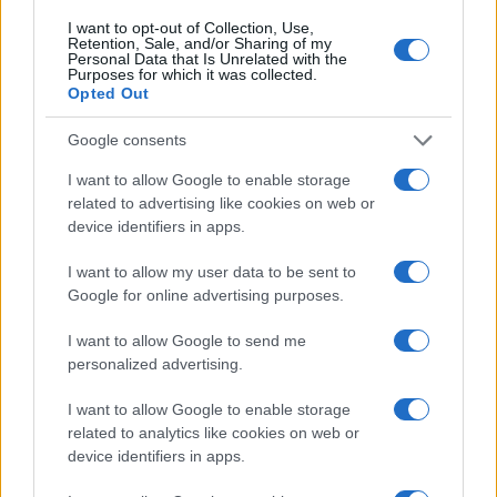
περιοχή των 70 ευρώ η MWh και συγκεκριμένα στα
I want to opt-out of Collection, Use,
Retention, Sale, and/or Sharing of my
70,89 ευρώ η MWh που ήταν στο τέλος της ημέρας για
Personal Data that Is Unrelated with the
Purposes for which it was collected.
το συμβόλαιο του Φεβρουαρίου, που είναι κοντά στα
Opted Out
χαμηλά 12μηνου. Ανάλογη τιμή συναντάει κανείς στις
αρχές Ιανουάριο του 2022.
Google consents
Σε ελεύθερη πτώση το Αμερικάνικο φυσικό
I want to allow Google to enable storage
related to advertising like cookies on web or
αέριο
device identifiers in apps.
I want to allow my user data to be sent to
Google for online advertising purposes.
I want to allow Google to send me
personalized advertising.
I want to allow Google to enable storage
related to analytics like cookies on web or
device identifiers in apps.