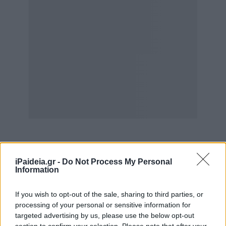
iPaideia.gr -
Do Not Process My Personal
Information
στη Γερμανία 107,4 ευρώ/MWh
If you wish to opt-out of the sale, sharing to third parties, or
στην Πολωνία 110 ευρώ/MWh
processing of your personal or sensitive information for
targeted advertising by us, please use the below opt-out
στην Ολλανδία 118,9 ευρώ/MWh
section to confirm your selection. Please note that after your