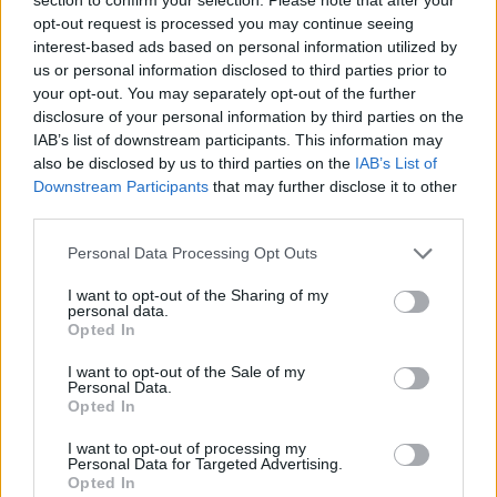
στη Σλοβακία 142 ευρώ/MWh
opt-out request is processed you may continue seeing
στην Ουγγαρία 139 ευρώ/MWh
interest-based ads based on personal information utilized by
στο Βέλγιο 120 ευρώ/MWh
us or personal information disclosed to third parties prior to
στη Γαλλία 126 ευρώ/MWh
your opt-out. You may separately opt-out of the further
στην Ελβετία 140 ευρώ/MWh
disclosure of your personal information by third parties on the
στη Ρουμανία 138 ευρώ/MWh
IAB’s list of downstream participants. This information may
also be disclosed by us to third parties on the
IAB’s List of
στη Βουλγαρία 138 ευρώ/MWh
Downstream Participants
that may further disclose it to other
σε Ισπανία και Πορτογαλία 109 και 108 ευρώ/MWh
third parties.
αντίστοιχα.
Please note that this website/app uses one or more Google
Personal Data Processing Opt Outs
Γιατί πέφτει η τιμή του φυσικού αερίου
services and may gather and store information including but
not limited to your visit or usage behaviour. You may click to
I want to opt-out of the Sharing of my
personal data.
Η καλή προετοιμασία της Ευρώπης που είχε γεμίσει τις
grant or deny consent to Google and its third-party tags to
Opted In
use your data for below specified purposes in below Google
αποθήκες με LNG από την αρχή του χειμώνα, ο ήπιος
consent section.
χειμώνας και κυρίως η ύφεση στην Κίνα, ώθησε τις
I want to opt-out of the Sale of my
Personal Data.
προηγούμενες μέρες τις τιμές του φυσικού αερίου προς
Opted In
τα κάτω.
I want to opt-out of processing my
Personal Data for Targeted Advertising.
Χθες η τιμή του φυσικού αερίου επέστρεψε στα προ της
Opted In
εισβολής της Ρωσίας στην Ουκρανία, δηλαδή στην