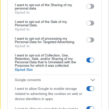
ΠΕ ΚΟΙΝΩΝΙΚΗΣ ΕΡΓΑΣΙΑΣ
556
not limited to your visit or usage behaviour. You may click to
I want to opt-out of the Sharing of my
personal data.
grant or deny consent to Google and its third-party tags to
ΠΕ ΣΩΦΡΟΝΙΣΤΙΚΟΣ ΕΝΗΛΙΚΩΝ
4.717
Opted In
use your data for below specified purposes in below Google
consent section.
ΠΕ ΨΥΧΟΛΟΓΩΝ
83
I want to opt-out of the Sale of my
Personal Data.
Opted In
ΤΕ ΥΓΕΙΑΣ ΚΑΙ ΠΡΟΝΟΙΑΣ ΕΙΔΙΚΟΤΗΤΑΣ ΚΟΙΝΩΝΙΚΗΣ ΕΡΓΑΣΙΑΣ
328
I want to opt-out of processing my
ΤΕ ΥΓΕΙΑΣ ΚΑΙ ΠΡΟΝΟΙΑΣ ΕΙΔΙΚΟΤΗΤΑΣ ΝΟΣΗΛΕΥΤΙΚΗΣ
968
Personal Data for Targeted Advertising.
Opted In
ΔΕ ΠΡΟΣΩΠΙΚΟΥ ΕΞΩΤΕΡΙΚΗΣ ΦΡΟΥΡΗΣΗΣ
38.542
I want to opt-out of Collection, Use,
ΔΕ ΦΥΛΑΞΗΣ
75.656
Retention, Sale, and/or Sharing of my
Personal Data that Is Unrelated with the
Purposes for which it was collected.
Τελευταίες ειδήσεις για προκηρύξεις
Opted Out
ΑΣΕΠ
Google consents
I want to allow Google to enable storage
related to advertising like cookies on web or
device identifiers in apps.
I want to allow my user data to be sent to