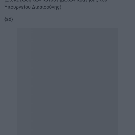
Υπουργείου Δικαιοσύνης)
{ad}