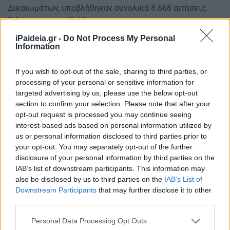
Δικαιωμάτων, υποβλήθηκαν συνολικά 8.668 αιτήσεις.
Ειδικότερα, υποβλήθηκαν:
iPaideia.gr -
Do Not Process My Personal
1.120 αιτήσεις για την κάλυψη 24 θέσεων
Information
κατηγορίας Π.Ε.
465 αιτήσεις για την κάλυψη 7 θέσεων κατηγορίας
If you wish to opt-out of the sale, sharing to third parties, or
Τ.Ε.
processing of your personal or sensitive information for
7.083 αιτήσεις για την κάλυψη 557 θέσεων
targeted advertising by us, please use the below opt-out
κατηγορίας Δ.Ε.
section to confirm your selection. Please note that after your
opt-out request is processed you may continue seeing
Δεδομένου ότι αρκετοί υποψήφιοι με τις αιτήσεις τους
interest-based ads based on personal information utilized by
διεκδικούν περισσότερες από μία θέσεις της ίδιας
us or personal information disclosed to third parties prior to
your opt-out. You may separately opt-out of the further
Κατηγορίας Εκπαίδευσης, το πλήθος των προτιμήσεων
disclosure of your personal information by third parties on the
των υποψηφίων ανέρχεται σε 120.855 και αναλύεται ανά
IAB’s list of downstream participants. This information may
κλάδο – ειδικότητα ως εξής:
also be disclosed by us to third parties on the
IAB’s List of
Downstream Participants
that may further disclose it to other
ΚΛΑΔΟΣ – ΕΙΔΙΚΟΤΗΤΑ
ΠΛΗΘΟΣ Π
third parties.
ΠΕ ΙΑΤΡΩΝ ΕΙΔΙΚΟΤΗΤΑΣ ΠΑΘΟΛΟΓΙΑΣ
5
Please note that this website/app uses one or more Google
Personal Data Processing Opt Outs
services and may gather and store information including but