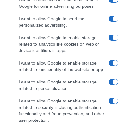
Google for online advertising purposes.
I want to allow Google to send me
personalized advertising.
I want to allow Google to enable storage
related to analytics like cookies on web or
device identifiers in apps.
I want to allow Google to enable storage
related to functionality of the website or app.
I want to allow Google to enable storage
related to personalization.
Ακολουθείστε το iPaideia.gr στο Google News
I want to allow Google to enable storage
Ειδήσεις
Tελευταίες
για την Παιδεία και την εργασία
related to security, including authentication
iPaideia.gr
στο
functionality and fraud prevention, and other
user protection.