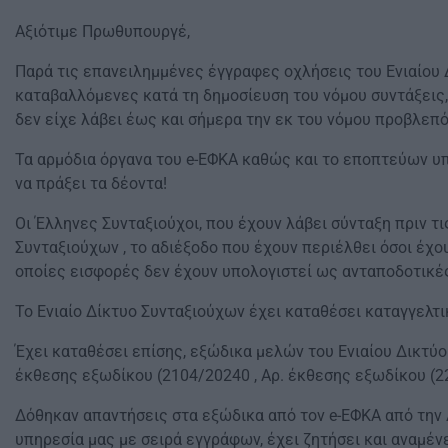
Αξιότιμε Πρωθυπουργέ,
Παρά τις επανειλημμένες έγγραφες οχλήσεις του Ενιαίου 
καταβαλλόμενες κατά τη δημοσίευση του νόμου συντάξεις, 
δεν είχε λάβει έως και σήμερα την εκ του νόμου προβλεπ
Τα αρμόδια όργανα του e-ΕΦΚΑ καθώς και το εποπτεύων υπο
να πράξει τα δέοντα!
Οι Έλληνες Συνταξιούχοι, που έχουν λάβει σύνταξη πριν τ
Συνταξιούχων , το αδιέξοδο που έχουν περιέλθει όσοι έχ
οποίες εισφορές δεν έχουν υπολογιστεί ως ανταποδοτικές
Το Ενιαίο Δίκτυο Συνταξιούχων έχει καταθέσει καταγγελτ
Έχει καταθέσει επίσης, εξώδικα μελών του Ενιαίου Δικτύο
έκθεσης εξωδίκου (2104/20240 , Αρ. έκθεσης εξωδίκου (2
Δόθηκαν απαντήσεις στα εξώδικα από τον e-ΕΦΚΑ από την 
υπηρεσία μας με σειρά εγγράφων, έχει ζητήσει και αναμέ