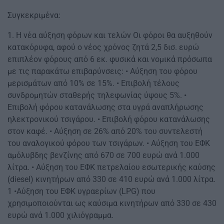
Συγκεκριμένα:
1. Η νέα αύξηση φόρων και τελών Οι φόροι θα αυξηθούν
κατακόρυφα, αφού ο νέος χρόνος ζητά 2,5 δισ. ευρώ
επιπλέον φόρους από 6 εκ. φυσικά και νομικά πρόσωπα
με τις παρακάτω επιβαρύνσεις: • Αύξηση του φόρου
μερισμάτων από 10% σε 15%. • Επιβολή τέλους
συνδρομητών σταθερής τηλεφωνίας ύψους 5%. •
Επιβολή φόρου κατανάλωσης στα υγρά αναπλήρωσης
ηλεκτρονικού τσιγάρου. • Επιβολή φόρου κατανάλωσης
στον καφέ. • Αύξηση σε 26% από 20% του συντελεστή
του αναλογικού φόρου των τσιγάρων. • Αύξηση του ΕΦΚ
αμόλυβδης βενζίνης από 670 σε 700 ευρώ ανά 1.000
λίτρα. • Αύξηση του ΕΦΚ πετρελαίου εσωτερικής καύσης
(diesel) κινητήρων από 330 σε 410 ευρώ ανά 1.000 λίτρα.
1 •Αύξηση του ΕΦΚ υγραερίων (LPG) που
χρησιμοποιούνται ως καύσιμα κινητήρων από 330 σε 430
ευρώ ανά 1.000 χιλιόγραμμα.