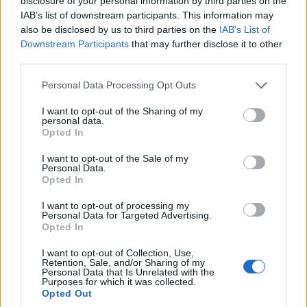
disclosure of your personal information by third parties on the
εισοδήματος από τα 35.001 και άνω. Επιπρόσθετα
IAB’s list of downstream participants. This information may
εισοδήματα που υπερβαίνουν ετησίως τα 12.000 ευρώ
also be disclosed by us to third parties on the
IAB’s List of
θα 4 επιβαρύνονται με νέα κλίμακα ειδικής εισφοράς
Downstream Participants
that may further disclose it to other
third parties.
αλληλεγγύης, στην οποία θα ισχύουν συντελεστές
κλιμακούμενοι από 2,2% έως και 10%. Με τη νέα κλίμακα
Please note that this website/app uses one or more Google
Personal Data Processing Opt Outs
ειδικής εισφοράς αλληλεγγύης, θα ισχύουν οι εξής
services and may gather and store information including but
συντελεστές: • 2,2% στο τμήμα ετησίου εισοδήματος από
not limited to your visit or usage behaviour. You may click to
I want to opt-out of the Sharing of my
personal data.
τα 12.001 έως τα 20.000 ευρώ, • 5% στο τμήμα ετησίου
grant or deny consent to Google and its third-party tags to
Opted In
use your data for below specified purposes in below Google
εισοδήματος από 20.001 έως 30.000 ευρώ, • 6,5% στο
consent section.
τμήμα ετησίου εισοδήματος από 30.001 έως 40.000
I want to opt-out of the Sale of my
Personal Data.
ευρώ, • 7,5% στο τμήμα ετησίου εισοδήματος από 40.001
Opted In
έως και 65.000 ευρώ, • 9% στο τμήμα ετησίου
I want to opt-out of processing my
εισοδήματος από 65.001 έως και 220.000 ευρώ και • 10%
Personal Data for Targeted Advertising.
στο τμήμα ετησίου εισοδήματος από 220.001 ευρώ και
Opted In
πάνω.
I want to opt-out of Collection, Use,
Retention, Sale, and/or Sharing of my
9. ΕΝΦΙΑ: Στο υπουργείο Οικονομικών επεξεργάζονται
Personal Data that Is Unrelated with the
Purposes for which it was collected.
αυτήν την ώρα 2 τύπους σεναρίων: 1ο Σενάριο:
Opted Out
Επέκταση απαλλαγών είτε μέσω τη διεύρυνσης των