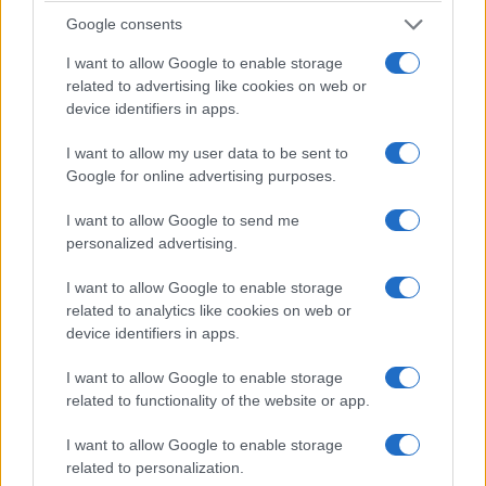
υφισταμένων για νοικοκυριά με χαμηλά εισοδήματα είτε
Google consents
μέσω θέσπισης απαλλαγών και για νέες κατηγορίες
I want to allow Google to enable storage
οικονομικά ευάλωτων φορολογουμένων. Αυτό το
related to advertising like cookies on web or
σενάριο προσεγγίζει τις ανακοινώσεις Τσίπρα. 2ο
device identifiers in apps.
Σενάριο: Τη πρόταση για νέο φόρο που θα υπολογίζεται
με περισσότερα κλιμάκια και συντελεστές. Θα υπάρχουν
I want to allow my user data to be sent to
ελαφρύνσεις σε μικρές ιδιοκτησίες. Όμως, έρχεται
Google for online advertising purposes.
μεγάλη επιβάρυνση στις μεγάλες περιουσίες.
I want to allow Google to send me
Ταυτόχρονα, θα μπουν στον υπολογισμό και τα χωράφια.
personalized advertising.
Σήμερα, ο νόμος έχει έκπτωση 50% ή και απαλλαγή σε
τρίτεκνους, πολύτεκνους και ΑμεΑ. Μείωση κατά 50%
I want to allow Google to enable storage
έχουν όσοι πληρούν τα εξής: α) Καθαρό οικογενειακό
related to analytics like cookies on web or
εισόδημα 9.000 ευρώ, συν 1.000 ευρώ για κάθε
device identifiers in apps.
εξαρτώμενο μέλος της οικογένειας. β) Σύνολο
I want to allow Google to enable storage
επιφάνειας ακινήτων έως 150 τετραγωνικά μέτρα. γ)
related to functionality of the website or app.
Αντικειμενική αξία κτισμάτων έως 85.000 ευρώ για
άγαμο, 150.000 ευρώ για έγγαμο χωρίς παιδιά και
I want to allow Google to enable storage
200.000 ευρώ για έγγαμο με 1 ή 2 τέκνα. Πλήρη
related to personalization.
απαλλαγή έχουν οι τρίτεκνες ή πολύτεκνες οικογένειες