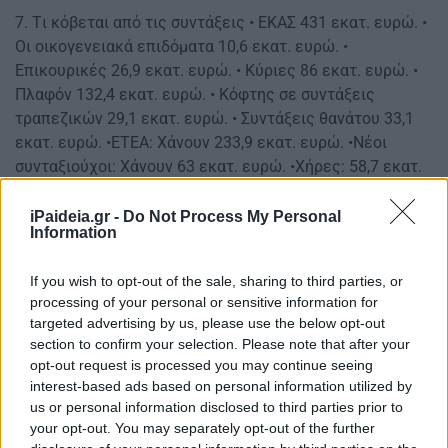
7. Tι κόβεται από τις συντάξεις • ΕΚΑΣ 431 εκατ. ευρώ. •
Οι οικογενειακά επιδόματα 10,6 εκατ. ευρώ. •
Επικουρικές 26,9 εκατ. ευρώ. • Κύριες 86 εκατ. ευρώ. •
Πλαφόν 132,4 εκατ. ευρώ. • Κόφτης σε συντάξεις
τραπεζικών 29,1 εκατ. ευρώ. • Συντάξεις θανάτου 33,1
εκατ. ευρώ. •ΕΤΕΑ: Χάνουν 233,9 εκατ. ευρώ. •Νέοι
συνταξιούχοι: Χάνουν 63 εκατ. ευρώ. •Χήρες: 58,7 εκατ.
ευρώ. •Υψηλοσυνταξιούχοι: 132,4 εκατ. ευρώ
iPaideia.gr -
Do Not Process My Personal
8. Αυξήσεις φόρων στα ακίνητα
Information
Όσοι έχουν ακίνητο θα πληρώσουν αυξημένους φόρους
If you wish to opt-out of the sale, sharing to third parties, or
έως 36,3% το 2017. Πάνω από 2 εκατ. φορολογούμενοι
processing of your personal or sensitive information for
θα επηρεαστούν. Οι συντελεστές φόρου για τα ενοίκια
targeted advertising by us, please use the below opt-out
και τα λοιπά εισοδήματα από ακίνητα αυξάνονται: • Από
section to confirm your selection. Please note that after your
opt-out request is processed you may continue seeing
11% σε 15% για το τμήμα ετησίου εισοδήματος από 1
interest-based ads based on personal information utilized by
μέχρι 12.000 ευρώ. • Από 33% σε 35% για το τμήμα του
us or personal information disclosed to third parties prior to
ετησίου εισοδήματος από τα 12.001 έως τα 35.000
your opt-out. You may separately opt-out of the further
ευρώ. • Από 33% σε 45% για το τμήμα του ετησίου