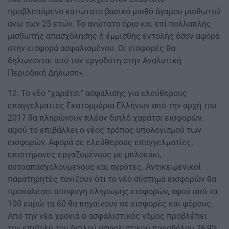
προβλεπόμενο κατώτατο βασικό μισθό άγαμου μισθωτού
άνω των 25 ετών. Το ανώτατο όριο και επί πολλαπλής
μισθωτής απασχόλησης ή έμμισθης εντολής όσον αφορά
στην εισφορά ασφαλισμένου. Οι εισφορές θα
δηλώνονται από τον εργοδότη στην Αναλυτική
Περιοδική Δήλωση».
12. Το νέο “χαράτσι” ασφάλισης για ελεύθερους
επαγγελματίες Εκατομμύρια Ελλήνων από την αρχή του
2017 θα πληρώνουν πλέον διπλό χαράτσι εισφορών,
αφού το επιβάλλει ο νέος τρόπος υπολογισμού των
εισφορών. Αφορά σε ελεύθερους επαγγελματίες,
επιστήμονες εργαζομένους με μπλοκάκι,
αυτοαπασχολούμενους και αγρότες. Αντικειμενικοί
παρατηρητές τονίζουν ότι το νέο σύστημα εισφορών θα
προκαλέσει αποφυγή πληρωμής εισφορών, αφού από τα
100 ευρώ τα 60 θα πηγαίνουν σε εισφορές και φόρους.
Από την νέα χρονιά ο ασφαλιστικός νόμος προβλέπει
την επιβολή του διπλού ασφαλιστικού παραβόλου 26,9%