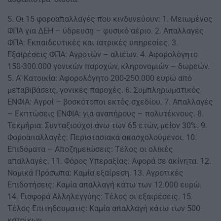
5. Οι 15 φοροαπαλλαγές που κινδυνεύουν: 1. Μειωμένος
ΦΠΑ για ΔΕΗ – ύδρευση – φυσικό αέριο. 2. Απαλλαγές
ΦΠΑ: Εκπαιδευτικές και ιατρικές υπηρεσίες. 3.
Εξαιρέσεις ΦΠΑ: Αγροτών – αλιέων. 4. Αφορολόγητο
150-300.000 γονικών παροχών, κληρονομιών – δωρεών.
5. Α’ Κατοικία: Αφορολόγητο 200-250.000 ευρώ από
μεταβιβάσεις, γονικές παροχές. 6. Συμπληρωματικός
ΕΝΦΙΑ: Αγροί – βοσκότοποι εκτός σχεδίου. 7. Απαλλαγές
– Εκπτώσεις ΕΝΦΙΑ: για αναπήρους – πολυτέκνους. 8.
Τεκμήρια: Συνταξιούχοι άνω των 65 ετών, μείον 30%. 9.
Φοροαπαλλαγές: Περιστασιακά απασχολούμενοι. 10.
Επιδόματα – Αποζημειώσεις: Τέλος οι ολικές
απαλλαγές. 11. Φόρος Υπεραξίας: Αφορά σε ακίνητα. 12.
Νομικά Πρόσωπα: Καμία εξαίρεση. 13. Αγροτικές
Επιδοτήσεις: Καμία απαλλαγή κάτω των 12.000 ευρώ.
14. Εισφορά Αλληλεγγύης: Τέλος οι εξαιρέσεις. 15.
Τέλος Επιτηδευματις: Καμία απαλλαγή κάτω των 500
κατοίκων.