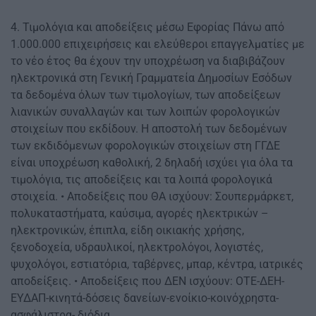
4. Τιμολόγια και αποδείξεις μέσω Εφορίας Πάνω από
1.000.000 επιχειρήσεις και ελεύθεροι επαγγελματίες με
το νέο έτος θα έχουν την υποχρέωση να διαβιβάζουν
ηλεκτρονικά στη Γενική Γραμματεία Δημοσίων Εσόδων
τα δεδομένα όλων των τιμολογίων, των αποδείξεων
λιανικών συναλλαγών και των λοιπών φορολογικών
στοιχείων που εκδίδουν. Η αποστολή των δεδομένων
των εκδιδόμενων φορολογικών στοιχείων στη ΓΓΔΕ
είναι υποχρέωση καθολική, 2 δηλαδή ισχύει για όλα τα
τιμολόγια, τις αποδείξεις και τα λοιπά φορολογικά
στοιχεία. • Αποδείξεις που ΘΑ ισχύουν: Σουπερμάρκετ,
πολυκαταστήματα, καύσιμα, αγορές ηλεκτρικών –
ηλεκτρονικών, έπιπλα, είδη οικιακής χρήσης,
ξενοδοχεία, υδραυλικοί, ηλεκτρολόγοι, λογιστές,
ψυχολόγοι, εστιατόρια, ταβέρνες, μπαρ, κέντρα, ιατρικές
αποδείξεις. • Αποδείξεις που ΔΕΝ ισχύουν: ΟΤΕ-ΔΕΗ-
ΕΥΔΑΠ-κινητά-δόσεις δανείων-ενοίκιο-κοινόχρηστα-
ασφάλιστρα- διόδια.