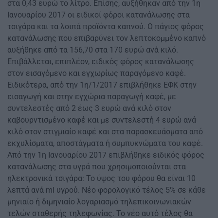
στα 0,43 ευρώ το λίτρο. Επίσης, αυξήθηκαν από την 1η
Ιανουαρίου 2017 οι ειδικοί φόροι κατανάλωσης στα
τσιγάρα και τα λοιπά προϊόντα καπνού. Ο πάγιος φόρος
κατανάλωσης που επιβαρύνει τον λεπτοκομμένο καπνό
αυξήθηκε από τα 156,70 στα 170 ευρώ ανά κιλό.
Επιβάλλεται, επιπλέον, ειδικός φόρος κατανάλωσης
στον εισαγόμενο και εγχωρίως παραγόμενο καφέ.
Ειδικότερα, από την 1η/1/2017 επιβλήθηκε ΕΦΚ στην
εισαγωγή και στην εγχώρια παραγωγή καφέ, με
συντελεστές από 2 έως 3 ευρώ ανά κιλό στον
καβουρντισμένο καφέ και με συντελεστή 4 ευρώ ανά
κιλό στον στιγμιαίο καφέ και στα παρασκευάσματα από
εκχυλίσματα, αποστάγματα ή συμπυκνώματα του καφέ.
Από την 1η Ιανουαρίου 2017 επιβλήθηκε ειδικός φόρος
κατανάλωσης στα υγρά που χρησιμοποιούνται στα
ηλεκτρονικά τσιγάρα: Το ύψος του φόρου θα είναι 10
λεπτά ανά ml υγρού. Νέο φορολογικό τέλος 5% σε κάθε
μηνιαίο ή διμηνιαίο λογαριασμό τηλεπικοινωνιακών
τελών σταθερής τηλεφωνίας. Το νέο αυτό τέλος θα