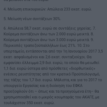
4. Μείωση επικουρικών: Απώλεια 233 εκατ. ευρώ.
5. Μείωση νέων συντάξεων 30%.
6. Απώλεια 58,7 εκατ. ευρώ σε συντάξεις χηρείας. 7.
Κούρεμα συντάξεων άνω των 2.000 ευρώ μεικτά. 8.
Κούρεμα συντάξεων άνω των 3.000 ευρώ μεικτά. 9.
Περικοπές τραπεζοϋπαλλήλων έως 21%. 10. Στο
υπερταμείο, εντάσσονται από την 1η Ιανουαρίου 2017 3,5
εκατ. ασφαλισμένοι και 2,6 εκατ. συνταξιούχοι. Θα
εμφανίσει έλλειμμα 2,9 δισ. ευρώ, το οποίο θα μειωθεί
1,1 δισ. ευρώ ύστερα από πρόσθετες «διορθωτικές»
ενέσεις ρευστότητας από τον κρατικό Προϋπολογισμό,
της τάξης του 1,7 δισ. ευρώ. Μάλιστα, και για το 2017 το
υπουργείο Εργασίας και η διοίκηση του ΕΦΚΑ
προεξοφλούν ότι – όπως και τα προηγούμενα έτη– θα
χρησιμοποιηθεί και ο μικρός κουμπαράς του ΑΚΑΓΕ, με
τουλάχιστον 350 εκατ. ευρώ.