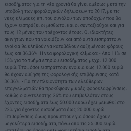
εισοδήματος για τη νέα χρονιά θα γίνει αμέσως μετά την
υποβολή των φορολογικών δηλώσεων το 2017, με τις
νέες κλίμακες επί του συνόλου των αποδοχών που θα
έχουν εισπράξει οι μισθωτοί και οι συνταξιούχοι και για
τους 12 μήνες του τρέχοντος έτους. Οι ιδιοκτήτες
ακινήτων που τα νοικιάζουν και από αυτά εισπράττουν
ενοίκια θα κληθούν να καταβάλουν αυξημένους φόρους
έως και 36,36%. Η νέα φορολογική κλίμακα: • Από 11% σε
15% για το τμήμα ετησίου εισοδήματος μέχρι 12.000
ευρώ. Έτσι, όσοι εισπράττουν ενοίκια έως 12.000 ευρώ
θα έχουν αύξηση της φορολογικής επιβάρυνσης κατά
36,36%. • Για την πλειονότητα των ελεύθερων
επαγγελματιών θα προκύψουν μικρές φοροελαφρύνσεις,
καθώς ο συντελεστής 26% που επιβαλλόταν στους
έχοντες εισοδήματα έως 50.000 ευρώ έχει μειωθεί στο
22% για έχοντες εισοδήματα έως 20.000 ευρώ.
Επιβαρύνσεις όμως προκύπτουν για όσους έχουν
μεγαλύτερα εισοδήματα, πάνω από τις 35.000 ευρώ.
Επιπλέον, σε όσους δηλώνουν ετήσια εισοδήματα