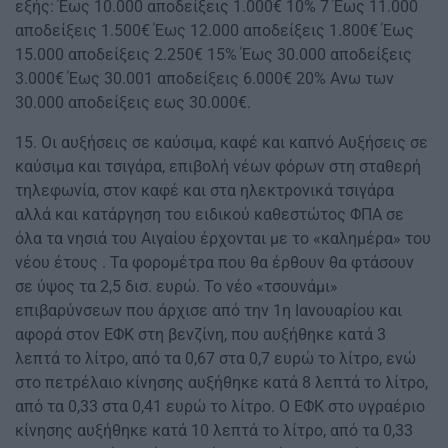
εξής: Έως 10.000 αποδείξεις 1.000€ 10% 7 Έως 11.000
αποδείξεις 1.500€ Έως 12.000 αποδείξεις 1.800€ Έως
15.000 αποδείξεις 2.250€ 15% Έως 30.000 αποδείξεις
3.000€ Έως 30.001 αποδείξεις 6.000€ 20% Ανω των
30.000 αποδείξεις εως 30.000€.
15. Οι αυξήσεις σε καύσιμα, καφέ και καπνό Αυξήσεις σε
καύσιμα και τσιγάρα, επιβολή νέων φόρων στη σταθερή
τηλεφωνία, στον καφέ και στα ηλεκτρονικά τσιγάρα
αλλά και κατάργηση του ειδικού καθεστώτος ΦΠΑ σε
όλα τα νησιά του Αιγαίου έρχονται με το «καλημέρα» του
νέου έτους . Τα φορομέτρα που θα έρθουν θα φτάσουν
σε ύψος τα 2,5 δισ. ευρώ. Το νέο «τσουνάμι»
επιβαρύνσεων που άρχισε από την 1η Ιανουαρίου και
αφορά στον ΕΦΚ στη βενζίνη, που αυξήθηκε κατά 3
λεπτά το λίτρο, από τα 0,67 στα 0,7 ευρώ το λίτρο, ενώ
στο πετρέλαιο κίνησης αυξήθηκε κατά 8 λεπτά το λίτρο,
από τα 0,33 στα 0,41 ευρώ το λίτρο. Ο ΕΦΚ στο υγραέριο
κίνησης αυξήθηκε κατά 10 λεπτά το λίτρο, από τα 0,33