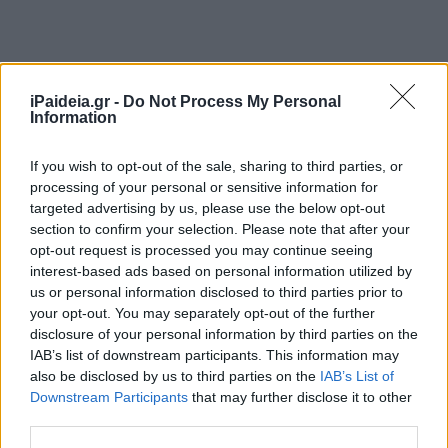
iPaideia.gr -
Do Not Process My Personal
Information
If you wish to opt-out of the sale, sharing to third parties, or
Για αναλυτικές πληροφορίες, τους όρους και τις προϋποθέ
processing of your personal or sensitive information for
ύψος του βοηθήματος και τα δικαιολογητικά, οι ενδιαφερό
targeted advertising by us, please use the below opt-out
μπορούν να επισκεφτούν την ηλεκτρονική
section to confirm your selection. Please note that after your
διεύθυνση:
http://www.oaed.gr/eidiko-epochiko-boethema.
opt-out request is processed you may continue seeing
interest-based ads based on personal information utilized by
us or personal information disclosed to third parties prior to
your opt-out. You may separately opt-out of the further
disclosure of your personal information by third parties on the
IAB’s list of downstream participants. This information may
also be disclosed by us to third parties on the
IAB’s List of
Downstream Participants
that may further disclose it to other
third parties.