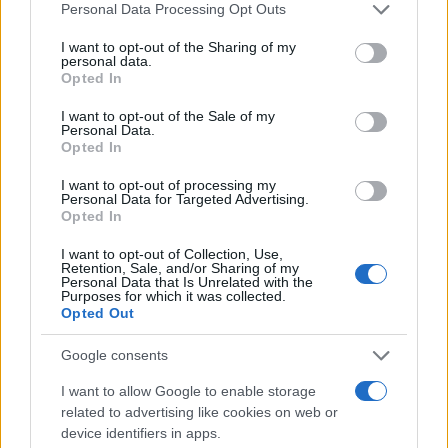
Please note that this website/app uses one or more Google
Personal Data Processing Opt Outs
services and may gather and store information including but
not limited to your visit or usage behaviour. You may click to
I want to opt-out of the Sharing of my
personal data.
grant or deny consent to Google and its third-party tags to
Opted In
use your data for below specified purposes in below Google
consent section.
I want to opt-out of the Sale of my
Personal Data.
Opted In
I want to opt-out of processing my
Personal Data for Targeted Advertising.
Opted In
I want to opt-out of Collection, Use,
Retention, Sale, and/or Sharing of my
Personal Data that Is Unrelated with the
Purposes for which it was collected.
Opted Out
Google consents
I want to allow Google to enable storage
related to advertising like cookies on web or
device identifiers in apps.