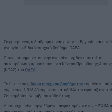
Συγκεκριμένα, η διαδρομή είναι: gov.gr → Εργασία και ασφ
Ανεργία → Ειδικό εποχικό βοήθημα ΟΑΕΔ.
Όπως επισημαίνεται στην ανακοίνωση, δεν απαιτείται
αυτοπρόσωπη προσέλευση στα Κέντρα Προώθησης Απασχ
(ΚΠΑ2) του
ΟΑΕΔ
.
Το ύψος του
ειδικού εποχικού βοηθήματος
κυμαίνεται από
ευρώ έως 1.016,40 ευρώ και καταβάλλεται εφάπαξ στο τρ
Σεπτεμβρίου-Νοεμβρίου κάθε έτους.
Δικαιούχοι είναι εργαζόμενοι ασφαλισμένοι στον
e-ΕΦΚΑ
π
ασκούν ένα από τα παρακάτω επαγγέλματα: