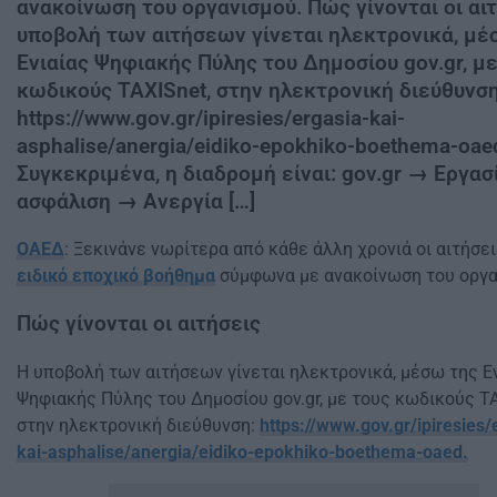
ανακοίνωση του οργανισμού. Πώς γίνονται οι αι
υποβολή των αιτήσεων γίνεται ηλεκτρονικά, μέ
Ενιαίας Ψηφιακής Πύλης του Δημοσίου gov.gr, με
κωδικούς TAXISnet, στην ηλεκτρονική διεύθυνση
https://www.gov.gr/ipiresies/ergasia-kai-
asphalise/anergia/eidiko-epokhiko-boethema-oae
Συγκεκριμένα, η διαδρομή είναι: gov.gr → Εργασ
ασφάλιση → Ανεργία […]
ΟΑΕΔ
: Ξεκινάνε νωρίτερα από κάθε άλλη χρονιά οι αιτήσει
ειδικό εποχικό βοήθημα
σύμφωνα με ανακοίνωση του οργα
Πώς γίνονται οι αιτήσεις
Η υποβολή των αιτήσεων γίνεται ηλεκτρονικά, μέσω της Ε
Ψηφιακής Πύλης του Δημοσίου gov.gr, με τους κωδικούς TA
στην ηλεκτρονική διεύθυνση:
https://www.gov.gr/ipiresies/
kai-asphalise/anergia/eidiko-epokhiko-boethema-oaed.