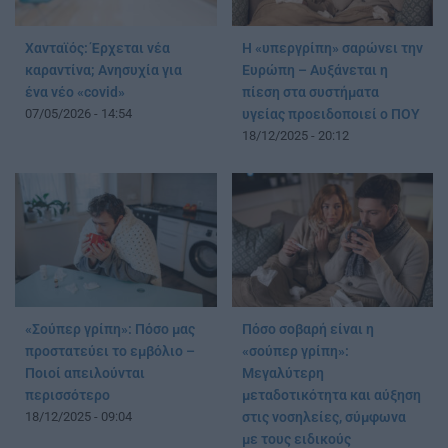
Χανταϊός: Έρχεται νέα
Η «υπεργρίπη» σαρώνει την
καραντίνα; Aνησυχία για
Ευρώπη – Αυξάνεται η
ένα νέο «covid»
πίεση στα συστήματα
07/05/2026 - 14:54
υγείας προειδοποιεί ο ΠΟΥ
18/12/2025 - 20:12
«Σούπερ γρίπη»: Πόσο μας
Πόσο σοβαρή είναι η
προστατεύει το εμβόλιο –
«σούπερ γρίπη»:
Ποιοί απειλούνται
Μεγαλύτερη
περισσότερο
μεταδοτικότητα και αύξηση
18/12/2025 - 09:04
στις νοσηλείες, σύμφωνα
με τους ειδικούς