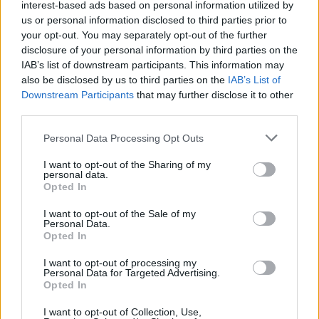
interest-based ads based on personal information utilized by
us or personal information disclosed to third parties prior to
your opt-out. You may separately opt-out of the further
disclosure of your personal information by third parties on the
IAB’s list of downstream participants. This information may
also be disclosed by us to third parties on the
IAB’s List of
Downstream Participants
that may further disclose it to other
Κατά πόσο αυτή η θεωρητική γνώση είναι σημαντική δεν
third parties.
το γνωρίζουμε, οπότε κρατάμε αυτήν την πληροφορία με
Please note that this website/app uses one or more Google
Personal Data Processing Opt Outs
επιφύλαξη μελλοντικών μελετών που μπορεί να δείξουν
services and may gather and store information including but
ότι το timing στην πράξη μπορεί να μην παίζει ιδιαίτερο
not limited to your visit or usage behaviour. You may click to
I want to opt-out of the Sharing of my
personal data.
ρόλο.
grant or deny consent to Google and its third-party tags to
Opted In
use your data for below specified purposes in below Google
Με βάσει, λοιπόν, αυτή την θεωρητική γνώση οι
consent section.
I want to opt-out of the Sale of my
παρακάτω κανόνες μπορούν να βοηθήσουν στο να
Personal Data.
Opted In
παραχθεί η βέλτιστη απόδοση του εμβολίου COVID-19:
I want to opt-out of processing my
1) Η απόδοση του εμβολίου της γρίπης δεν θα
Personal Data for Targeted Advertising.
επηρεασθεί όποτε και αν γίνει
Opted In
I want to opt-out of Collection, Use,