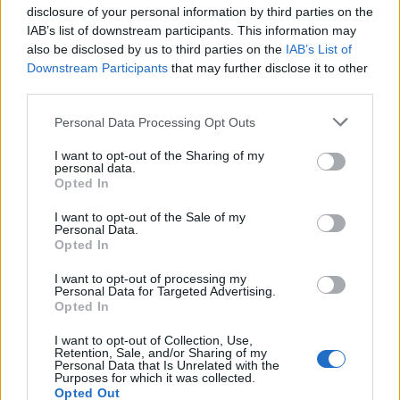
disclosure of your personal information by third parties on the
IAB’s list of downstream participants. This information may
also be disclosed by us to third parties on the
IAB’s List of
Downstream Participants
that may further disclose it to other
third parties.
Please note that this website/app uses one or more Google
Personal Data Processing Opt Outs
services and may gather and store information including but
not limited to your visit or usage behaviour. You may click to
I want to opt-out of the Sharing of my
personal data.
grant or deny consent to Google and its third-party tags to
Opted In
use your data for below specified purposes in below Google
consent section.
I want to opt-out of the Sale of my
Personal Data.
Opted In
I want to opt-out of processing my
Personal Data for Targeted Advertising.
Opted In
– Οικογένεια με ένα παιδί θα λάβει 140 ευρώ.
I want to opt-out of Collection, Use,
Retention, Sale, and/or Sharing of my
Personal Data that Is Unrelated with the
– Με δύο παιδιά και εισόδημα μέχρι 12.000 ευρώ θα
Purposes for which it was collected.
λάβει 168 ευρώ.
Opted Out