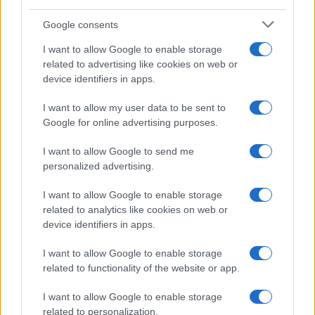
Οι 220.000 δικαιούχοι του επιδόματος ΑΜΕΑ του ΟΠΕΚΑ
Google consents
και οι δικαιούχοι του εξωιδρυματικού επιδόματος και
I want to allow Google to enable storage
λοιπών επιδομάτων αναπηρίας του
ΕΦΚΑ
θα λάβουν
related to advertising like cookies on web or
ενίσχυση ύψους 200 ευρώ.
device identifiers in apps.
Οι 35.000 ανασφάλιστοι υπερήλικες δικαιούχοι του
I want to allow my user data to be sent to
αντίστοιχου επιδόματος του ΟΠΕΚΑ θα λάβουν ενίσχυση
Google for online advertising purposes.
200 ευρώ.
I want to allow Google to send me
Οι 205.000 δικαιούχοι του ελάχιστου εγγυημένου
personalized advertising.
εισοδήματος θα λάβουν επιπλέον 50% του μηνιαίου
I want to allow Google to enable storage
επιδόματος κατά τον μήνα Δεκέμβριο.
related to analytics like cookies on web or
Ποιοι θα είναι οι οφελούμενοι από το έκτακτο
device identifiers in apps.
επίδομα των Χριστουγέννων
I want to allow Google to enable storage
related to functionality of the website or app.
Το έκτακτο επίδομα Χριστουγέννων θα δοθεί και εφέτος
στους δικαιούχους και αναμένεται να κυμαίνεται μεταξύ
I want to allow Google to enable storage
100 έως 200 ευρώ.
related to personalization.