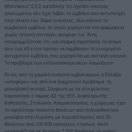
Μπενάκειο” Ε.Ε.Σ κατέδειξε ότι σχεδόν κανένας
ηλικιωμένος δεν έχει λάβει το εμβόλιο που αντιστοιχεί
στην ηλικία του. Χάριν ευκολίας, όλοι κάνουν το
συμβατικό εμβόλιο, το οποίο χορηγείται στα φαρμακεία
χωρίς ιατρική συνταγή», ανέφερε η κ. Χίνη,
υπογραμμίζοντας ότι, για επαρκή προστασία, τα άτομα
άνω των 65 ετών πρέπει να λαμβάνουν το ενισχυμένο
αντιγριπικό εμβόλιο, που χορηγείται με συνταγή γιατρού.
Το πρόβλημα των ενδονοσοκομειακών λοιμώξεων
Εκτός από τα χαμηλά ποσοστά εμβολιασμού, η Ελλάδα
«υποφέρει» και από ένα διαχρονικό πρόβλημα: τη
μικροβιακή αντοχή. Σύμφωνα με τα στοιχεία που
παρουσίασε ο ταμίας ΔΣ της ΕΕΛ, Αναπληρωτής
Καθηγητής, Στυλιανός Ασημακόπουλος, η χώρα μας έχει
το υψηλότερο ποσοστό θανάτων από πολυανθεκτικά
μικρόβια στην Ευρώπη, με περισσότερους από 20
θανάτους ανά 100.000 κατοίκους ετησίως. Αυτό
μεταφράζεται σε περίπου 2.500 θανάτους το χρόνο