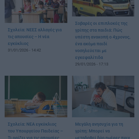
Σοβαρές οι επιπλοκές της
Σχολεία: ΝΕΕΣ αλλαγές για
γρίπης στα παιδιά: Πώς
τις απουσίες – Η νέα
υπέστη ανακοπή ο 4χρονος,
εγκύκλιος
ένα ακόμα παιδί
31/01/2026 - 14:42
νοσηλεύεται με
εγκεφαλίτιδα
29/01/2026 - 17:13
Σχολεία: ΝΕΑ εγκύκλιος
Μεγάλη ανησυχία για τη
του Υπουργείου Παιδείας –
γρίπη: Μπορεί να
Τι ορίζει για τις απουσίες
μεταδοθεί δύο ημέρες πριν