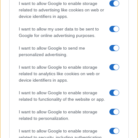
Τα εμβόλια που συνιστώνται στις εγκύους
I want to allow Google to enable storage
related to advertising like cookies on web or
Τα εμβόλια που συνιστώνται κατά την κύηση από την
device identifiers in apps.
Ε.Ε.Λ. αλλά και διεθνείς επιστημονικές εταιρείες είναι
για:
I want to allow my user data to be sent to
Google for online advertising purposes.
• Διφθερίτιδα – Τέτανο – Κοκκύτη (DTaP): Προστατεύει
I want to allow Google to send me
τα νεογνά από σοβαρές λοιμώξεις.
personalized advertising.
• Γρίπη: Προστατεύει τόσο τη μητέρα όσο και το βρέφος.
• Αναπνευστικό συγκυτιακό ιό (RSV): Κρίσιμο για τη
I want to allow Google to enable storage
μείωση της θνησιμότητας στα νεογνά.
related to analytics like cookies on web or
• COVID-19: Μειώνει τις πιθανότητες σοβαρής νόσησης
device identifiers in apps.
της εγκύου.
I want to allow Google to enable storage
Κατά τη διάρκεια της εγκυμοσύνης, ιδιαίτερα στο τρίτο
related to functionality of the website or app.
τρίμηνο, οι γυναίκες διατρέχουν αυξημένο κίνδυνο
I want to allow Google to enable storage
σοβαρής νόσησης. Είναι χαρακτηριστικό ότι η θνητότητα
related to personalization.
από γρίπη σε έγκυες είναι τριπλάσια σε σχέση με άλλες
γυναίκες της ίδιας ηλικίας. Συνεπώς, η πρόληψη μέσω
I want to allow Google to enable storage
εμβολιασμού είναι η πιο αποτελεσματική στρατηγική.
related to security, including authentication