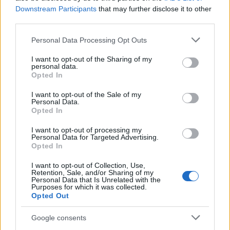
Downstream Participants
that may further disclose it to other
third parties.
Please note that this website/app uses one or more Google
Personal Data Processing Opt Outs
services and may gather and store information including but
not limited to your visit or usage behaviour. You may click to
I want to opt-out of the Sharing of my
personal data.
grant or deny consent to Google and its third-party tags to
Opted In
use your data for below specified purposes in below Google
consent section.
I want to opt-out of the Sale of my
Personal Data.
Ο εμβολιασμός της εγκύου μεταξύ της 27ης και 36ης
Opted In
εβδομάδας της κύησης εξασφαλίζει τη μεταφορά
I want to opt-out of processing my
αντισωμάτων στο έμβρυο, προστατεύοντάς το κατά τους
Personal Data for Targeted Advertising.
Opted In
πρώτους μήνες της ζωής του που είναι «ανοχύρωτο».
Ωστόσο, τα ποσοστά στην Ελλάδα είναι εξαιρετικά
I want to opt-out of Collection, Use,
χαμηλά. Σύμφωνα με έρευνα που πραγματοποιήθηκε σε
Retention, Sale, and/or Sharing of my
Personal Data that Is Unrelated with the
δύο μεγάλα νοσοκομεία της Αθήνας, μόλις 3,8 στις 10
Purposes for which it was collected.
εγκύους είχαν εμβολιαστεί για διφθερίτιδα-τέτανο-
Opted Out
κοκκύτη, ενώ για άλλα εμβόλια που αφορούν την
Google consents
εγκυμοσύνη τα ποσοστά είναι ακόμη χαμηλότερα.