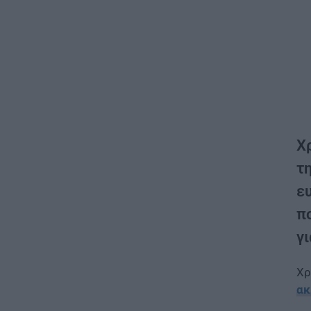
Χ
τ
ε
π
γ
Χρ
ακ