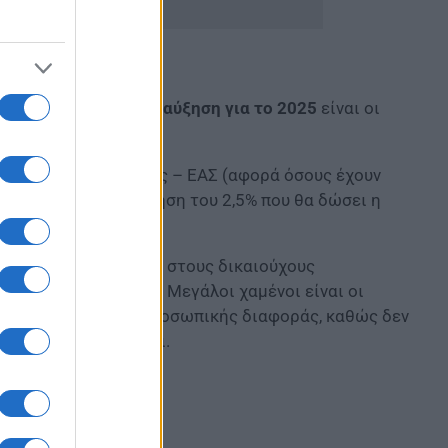
 που δεν θα λάβουν αύξηση για το 2025
είναι οι
ισφοράς Αλληλεγγύης – ΕΑΣ (αφορά όσους έχουν
ύτε το 2025 την αύξηση του 2,5% που θα δώσει η
2024 θα καταβληθεί στους δικαιούχους
 100 έως 200 ευρώ. Μεγάλοι χαμένοι είναι οι
υν μόνο το επίδομα προσωπικής διαφοράς, καθώς δεν
οι άλλοι συνταξιούχοι.