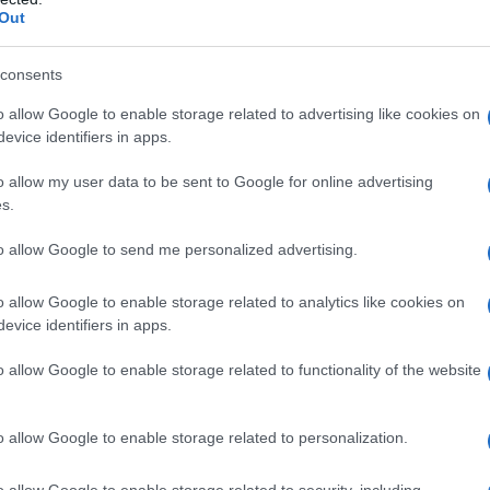
Out
consents
o allow Google to enable storage related to advertising like cookies on
 δύο άλλες κατηγορίες, σύμφωνα με Τα Νέα,
συνταξιούχων
evice identifiers in apps.
ής:
o allow my user data to be sent to Google for online advertising
σφορά αλληλεγγύης: Όσοι συνταξιούχοι έχουν κράτηση Ε
s.
ικτή κύρια σύνταξη άνω των 1.400 ευρώ) δεν θα λάβουν ο
βέρνηση στους άλλους συνταξιούχους.
to allow Google to send me personalized advertising.
οσωπική διαφορά: Το πρώτο δεκαήμερο του Δεκεμβρίου 
o allow Google to enable storage related to analytics like cookies on
νταξιούχους το επίδομα προσωπικής διαφοράς ύψους από
evice identifiers in apps.
λαιοί συνταξιούχοι πριν από το 2024, οι οποίοι θα λάβο
o allow Google to enable storage related to functionality of the website
 πάρουν ούτε την αύξηση του 2,5% για το νέο έτος, όπως 
o allow Google to enable storage related to personalization.
o allow Google to enable storage related to security, including