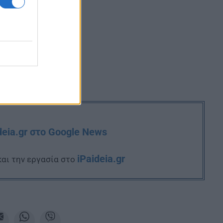
deia.gr στο Google News
iPaideia.gr
και την εργασία στο