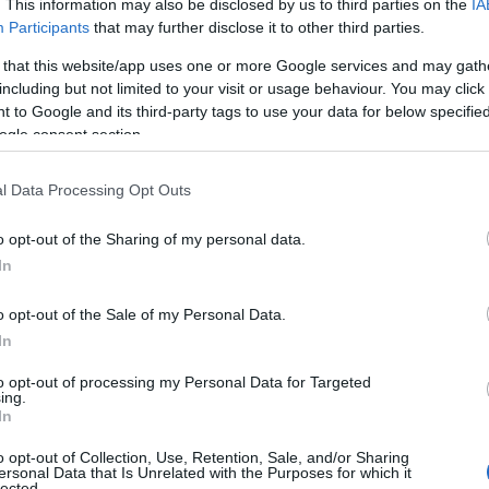
. This information may also be disclosed by us to third parties on the
IA
λους ευάλωτους.
Participants
that may further disclose it to other third parties.
 that this website/app uses one or more Google services and may gath
ιοι δεν θα λάβουν το έκτακτο δώρο Χριστουγέννων
including but not limited to your visit or usage behaviour. You may click 
 to Google and its third-party tags to use your data for below specifi
ρίς αύξηση συντάξεων θα μείνουν το νέο έτος και όσοι 
ogle consent section.
ιτκή κύρια σύνταξη άνω των 1.400 ευρώ και επιβαρύνοντ
νιστεί ότι στο τέλος Οκτωβρίου αναμένεται να «κλειδώσ
l Data Processing Opt Outs
25, καθώς τότε θα είναι διαθέσιμα τα στοιχεία για τον 
κονομίας.
o opt-out of the Sharing of my personal data.
In
 κατηγορίες
o opt-out of the Sale of my Personal Data.
In
to opt-out of processing my Personal Data for Targeted
ing.
In
o opt-out of Collection, Use, Retention, Sale, and/or Sharing
ersonal Data that Is Unrelated with the Purposes for which it
lected.