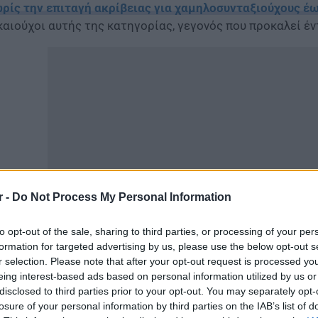
ρίς την επιταγή ακρίβειας για χαμηλοσυνταξιούχους έω
καιούχοι αυτής της κατηγορίας, γεγονός που προκαλεί έν
r -
Do Not Process My Personal Information
to opt-out of the sale, sharing to third parties, or processing of your per
μφωνα με δημοσίευμα της εφημερίδας Τα Νέα, για πρώτη
formation for targeted advertising by us, please use the below opt-out s
r selection. Please note that after your opt-out request is processed y
γκεκριμένη παροχή, η οποία το 2024 ήταν στα επίπεδα τω
eing interest-based ads based on personal information utilized by us or
ρίβειας (έκτακτο επίδομα) θα καταβληθεί πριν από τις 
disclosed to third parties prior to your opt-out. You may separately opt-
λίτες, με τη λίστα να περιλαμβάνει συνταξιούχους με υ
losure of your personal information by third parties on the IAB’s list of
ς νέες αυξήσεις τον Ιανουάριο, οικογένειες με παιδιά Αμ