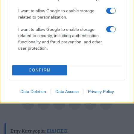
I want to allow Google to enable storage
related to personalization.
I want to allow Google to enable storage
related to security, including authentication
functionality and fraud prevention, and other
user protection.
Ακολουθείστε το iPaideia.gr στο Google News
Ειδήσεις
Tελευταίες
για την Παιδεία και την εργασία
iPaideia.gr
στο
CONFIRM
Data Deletion
Data Access
Privacy Policy
Στην Κατηγορία:
ΕΙΔΗΣΕΙΣ