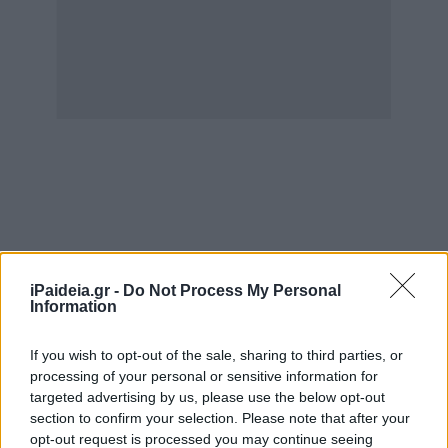
Το
κοινωνικό μέρισμα
ανάπτυξης που βρίσκεται στο
τραπέζι του
υπουργείου Οικονομικών
αποτελεί
iPaideia.gr -
Do Not Process My Personal
Information
προσωρινό μέτρο, το οποίο εντάσσεται στο πλαίσιο των
παρεμβάσεων που έχουν εξετασθεί με τους θεσμούς και
If you wish to opt-out of the sale, sharing to third parties, or
θα είναι εντός των δημοσιονομικών ορίων που παρέχει
processing of your personal or sensitive information for
η μεγαλύτερη ανάπτυξη της ελληνικής οικονομίας.
targeted advertising by us, please use the below opt-out
section to confirm your selection. Please note that after your
Εμβόλιο – Τρίτη δόση: Τελικά πόσο βοηθά – Τι
opt-out request is processed you may continue seeing