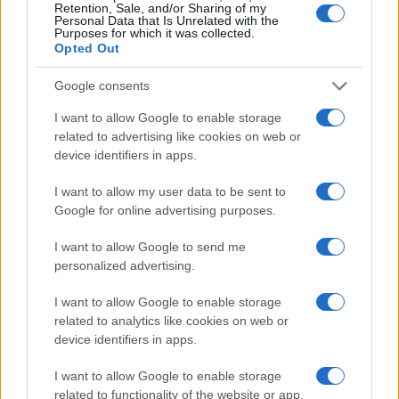
Retention, Sale, and/or Sharing of my
επιβαρύνσεων που προκύπτουν με την εφαρμογή των
Personal Data that Is Unrelated with the
νέων αντικειμενικών αξιών και η ελάφρυνση των
Purposes for which it was collected.
Opted Out
ιδιοκτητών με μικρή και μεσαία ακίνητη περιουσία.
Google consents
Με τον επανασχεδιασμό του
ΕΝΦΙΑ
και την ενσωμάτωση
του συμπληρωματικού φόρου στην κλίμακα υπολογισμού
I want to allow Google to enable storage
του κύριου φόρου για τα φυσικά πρόσωπα εκτιμάται ότι
related to advertising like cookies on web or
θα προκύψουν ελαφρύνσεις για την πλειονότητα των
device identifiers in apps.
ιδιοκτητών ακινήτων.
I want to allow my user data to be sent to
Google for online advertising purposes.
I want to allow Google to send me
personalized advertising.
I want to allow Google to enable storage
related to analytics like cookies on web or
device identifiers in apps.
I want to allow Google to enable storage
related to functionality of the website or app.