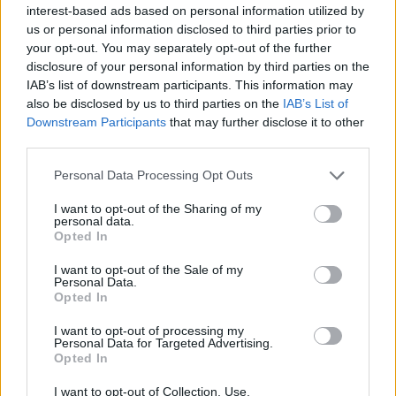
δείχνουν τα στοιχεία
interest-based ads based on personal information utilized by
us or personal information disclosed to third parties prior to
Πανεπιστήμια: Σαρωτικές αλλαγές – Τι θα
your opt-out. You may separately opt-out of the further
ισχύσει με τμήματα, προγράμματα σπουδών,
disclosure of your personal information by third parties on the
IAB’s list of downstream participants. This information may
αγορά εργασίας
also be disclosed by us to third parties on the
IAB’s List of
Downstream Participants
that may further disclose it to other
Rapid tests: Διευκρινήσεις για επιχειρήσεις
third parties.
και εργοδότες – Tι ισχύει
Please note that this website/app uses one or more Google
Personal Data Processing Opt Outs
Σε κάθε περίπτωση, οι τελικές αποφάσεις θα ληφθούν
services and may gather and store information including but
μέσα στις επόμενες δύο εβδομάδες, με τις
not limited to your visit or usage behaviour. You may click to
I want to opt-out of the Sharing of my
personal data.
grant or deny consent to Google and its third-party tags to
ανακοινώσεις να αναμένονται με την κατάθεση του
Opted In
use your data for below specified purposes in below Google
τελικού σχεδίου του προϋπολογισμού του 2022 στη
consent section.
I want to opt-out of the Sale of my
Βουλή, στις 19 Νοεμβρίου.
Personal Data.
Opted In
Μέχρι τότε θα έχει ξεκαθαρίσει το τοπίο και για τον νέο
I want to opt-out of processing my
ΕΝΦΙΑ
που θα κληθούν να
πληρώσουν
το 2022 οι
Personal Data for Targeted Advertising.
Opted In
ιδιοκτήτες ακινήτων με τις πληροφορίες να αναφέρουν
ότι σε πρώτη φάση στόχος είναι η εξουδετέρωση των
I want to opt-out of Collection, Use,