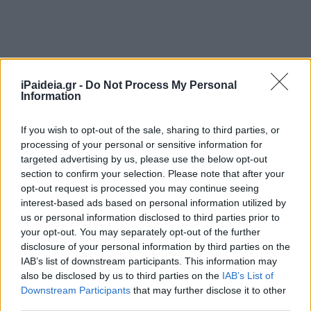
Δικαιούχοι με δύο παιδιά που λαμβάνουν 140 ευρώ, θα
πάρουν 350 ευρώ.
iPaideia.gr -
Do Not Process My Personal
Information
Όσοι λαμβάνουν 28 ευρώ για ένα παιδί, θα πάρουν 70
ευρώ.
If you wish to opt-out of the sale, sharing to third parties, or
Δικαιούχοι που λαμβάνουν 420 ευρώ, θα λάβουν 1.050
processing of your personal or sensitive information for
ευρώ τον Δεκέμβριο.
targeted advertising by us, please use the below opt-out
section to confirm your selection. Please note that after your
Η ηλεκτρονική πλατφόρμα Α21 άνοιξε εκ νέου στις 29
opt-out request is processed you may continue seeing
Νοεμβρίου, επιτρέποντας στους δικαιούχους να
interest-based ads based on personal information utilized by
υποβάλουν αίτηση. Η διαδικασία ολοκληρώνεται μόνο με
us or personal information disclosed to third parties prior to
την οριστική υποβολή και έγκριση της αίτησης. Αιτήσεις
your opt-out. You may separately opt-out of the further
που αποθηκεύονται προσωρινά δεν θεωρούνται
disclosure of your personal information by third parties on the
υποβληθείσες.
IAB’s list of downstream participants. This information may
also be disclosed by us to third parties on the
IAB’s List of
Διαδικασία υποβολής αίτησης Α21
Downstream Participants
that may further disclose it to other
third parties.