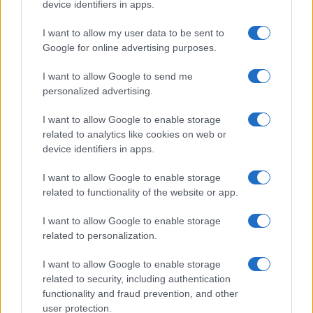
device identifiers in apps.
I want to allow my user data to be sent to
Google for online advertising purposes.
I want to allow Google to send me
personalized advertising.
I want to allow Google to enable storage
Είσοδος στο σύστημα ΟΠΕΚΑ μέσω TaxisNet και
related to analytics like cookies on web or
επιβεβαίωση ΑΜΚΑ.
device identifiers in apps.
Επιλογή οικογενειακής κατάστασης (έγγαμοι/διαστάσει
εισάγουν ΑΦΜ & ΑΜΚΑ συζύγου).
I want to allow Google to enable storage
Συμπλήρωση στοιχείων επικοινωνίας, ταυτότητας και
related to functionality of the website or app.
IBAN για την πληρωμή.
I want to allow Google to enable storage
Αλλαγές το 2025
related to personalization.
Το υπουργείο Κοινωνικής Συνοχής προχωρά στη
I want to allow Google to enable storage
related to security, including authentication
δημιουργία κεντρικού μητρώου κοινωνικών επιδομάτων.
functionality and fraud prevention, and other
Στόχος είναι η παρακολούθηση των δικαιούχων και η
user protection.