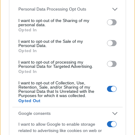
Please note that this website/app uses one or more Google
Personal Data Processing Opt Outs
services and may gather and store information including but
not limited to your visit or usage behaviour. You may click to
I want to opt-out of the Sharing of my
personal data.
grant or deny consent to Google and its third-party tags to
Opted In
use your data for below specified purposes in below Google
consent section.
I want to opt-out of the Sale of my
Personal Data.
Opted In
I want to opt-out of processing my
Personal Data for Targeted Advertising.
Opted In
I want to opt-out of Collection, Use,
Retention, Sale, and/or Sharing of my
Personal Data that Is Unrelated with the
Purposes for which it was collected.
Opted Out
Google consents
I want to allow Google to enable storage
related to advertising like cookies on web or