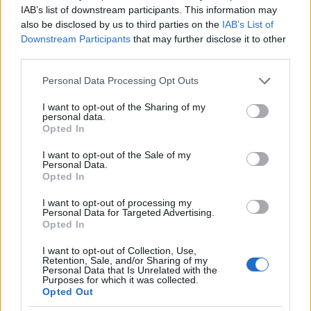
IAB’s list of downstream participants. This information may
also be disclosed by us to third parties on the
IAB’s List of
Downstream Participants
that may further disclose it to other
third parties.
Please note that this website/app uses one or more Google
Αναλυτικά οι αλλαγές θα αποτυπώνονται στην υπό
Personal Data Processing Opt Outs
services and may gather and store information including but
έκδοση τροποποίηση της Κοινής Υπουργικής Απόφασης
not limited to your visit or usage behaviour. You may click to
I want to opt-out of the Sharing of my
του προγράμματος.
personal data.
grant or deny consent to Google and its third-party tags to
Opted In
use your data for below specified purposes in below Google
consent section.
I want to opt-out of the Sale of my
Personal Data.
Opted In
I want to opt-out of processing my
Personal Data for Targeted Advertising.
Opted In
I want to opt-out of Collection, Use,
Retention, Sale, and/or Sharing of my
Personal Data that Is Unrelated with the
Purposes for which it was collected.
Opted Out