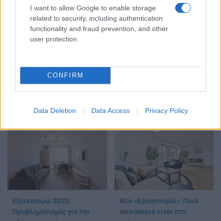
I want to allow Google to enable storage
TAGS:
related to security, including authentication
ΕΞΟΙΚΟΝΟΜΗΣΗ ΚΑΤ ΟΙΚΟΝ
functionality and fraud prevention, and other
ΕΞΟΙΚΟΝΟΜΩ - ΑΥΤΟΝΟΜΩ
user protection.
ΕΞΟΙΚΟΝΟΜΩ ΚΑΤ ΟΙΚΟΝ
CONFIRM
ΔΙΑΒΑΣΤΕ ΑΚΟΜΑ
Data Deletion
Data Access
Privacy Policy
Εξοικονομώ 2025:
Νέο «Εξοικονομώ»: Ποιά
Προβληματισμός για την
νοικοκυριά είναι στο