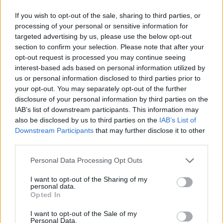
If you wish to opt-out of the sale, sharing to third parties, or
processing of your personal or sensitive information for
targeted advertising by us, please use the below opt-out
section to confirm your selection. Please note that after your
opt-out request is processed you may continue seeing
Σύμφωνα με τον προγραμματισμό, οι ενστάσεις έχουν
interest-based ads based on personal information utilized by
ήδη ξεκινήσει και θα μπορούν να γίνονται έως 27/7.
us or personal information disclosed to third parties prior to
your opt-out. You may separately opt-out of the further
Συγκεκριμένα, σύμφωνα με την ανακοίνωση της
ΕΕΤΑΑ
,
disclosure of your personal information by third parties on the
www.eetaa.gr
, με γνώμονα την καλύτερη δυνατή
IAB’s list of downstream participants. This information may
επεξεργασία των αιτήσεων των ενδιαφερόμενων,
also be disclosed by us to third parties on the
IAB’s List of
Downstream Participants
that may further disclose it to other
αποφασίστηκε από το Διευθύνοντα Σύμβουλο της ΕΕΤΑΑ,
third parties.
η υποβολή των ενστάσεων του προγράμματος, ως
ακολούθως:
Please note that this website/app uses one or more Google
Personal Data Processing Opt Outs
services and may gather and store information including but
Τα πάνω – κάτω στο εξεταστικό σύστημα:
not limited to your visit or usage behaviour. You may click to
I want to opt-out of the Sharing of my
personal data.
Πανελλαδικές εξετάσεις για το εθνικό
grant or deny consent to Google and its third-party tags to
Opted In
use your data for below specified purposes in below Google
απολυτήριο
consent section.
I want to opt-out of the Sale of my
Personal Data.