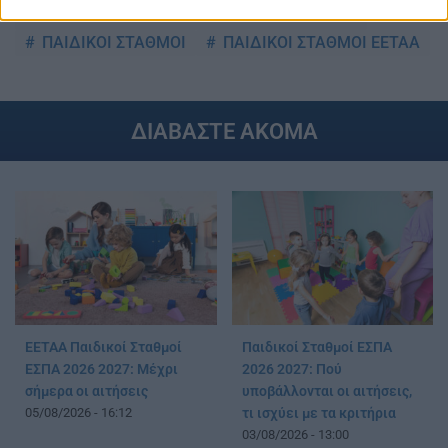
ΕΕΤΑΑ ΠΑΙΔΙΚΟΙ ΣΤΑΘΜΟΙ
ΕΝΣΤΑΣΕΙΣ
ΠΑΙΔΙΚΟΙ ΣΤΑΘΜΟΙ
ΠΑΙΔΙΚΟΙ ΣΤΑΘΜΟΙ ΕΕΤΑΑ
ΔΙΑΒΑΣΤΕ ΑΚΟΜΑ
ΕΕΤΑΑ Παιδικοί Σταθμοί
Παιδικοί Σταθμοί ΕΣΠΑ
ΕΣΠΑ 2026 2027: Μέχρι
2026 2027: Πού
σήμερα οι αιτήσεις
υποβάλλονται οι αιτήσεις,
05/08/2026 - 16:12
τι ισχύει με τα κριτήρια
03/08/2026 - 13:00