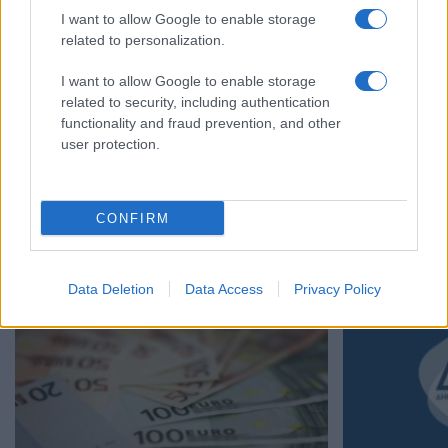
I want to allow Google to enable storage
related to personalization.
I want to allow Google to enable storage
related to security, including authentication
functionality and fraud prevention, and other
user protection.
ΔΥΠΑ: Αιτήσει
Οι ειδικότητες
ΔΥΠΑ: Δωρεάν ένσημα έως 5 χρόνια για
03/08/2026 - 17:
μακροχρόνια ανέργους κοντά στη σύνταξη –
CONFIRM
Τι αλλάζει με τη νέα εγκύκλιο του e-ΕΦΚΑ
04/08/2026 - 11:25
Data Deletion
Data Access
Privacy Policy