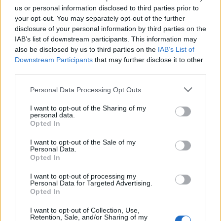
us or personal information disclosed to third parties prior to
your opt-out. You may separately opt-out of the further
disclosure of your personal information by third parties on the
Ακολουθείστε το iPaideia.gr στο Go
IAB’s list of downstream participants. This information may
also be disclosed by us to third parties on the
IAB’s List of
Ειδήσεις
Tελευταίες
για την Παιδεία και την εργασ
Downstream Participants
that may further disclose it to other
third parties.
Please note that this website/app uses one or more Google
Personal Data Processing Opt Outs
services and may gather and store information including but
not limited to your visit or usage behaviour. You may click to
I want to opt-out of the Sharing of my
personal data.
grant or deny consent to Google and its third-party tags to
Opted In
use your data for below specified purposes in below Google
consent section.
I want to opt-out of the Sale of my
Personal Data.
Opted In
Στην Κατηγορία:
ΕΙΔΗΣΕΙΣ
I want to opt-out of processing my
Personal Data for Targeted Advertising.
Opted In
ΔΥΠΑ
ΔΩΡΟ ΠΑΣΧΑ
ΠΡΟΠΛΗΡΩΜΕΝΗ Κ
TAGS:
I want to opt-out of Collection, Use,
Retention, Sale, and/or Sharing of my