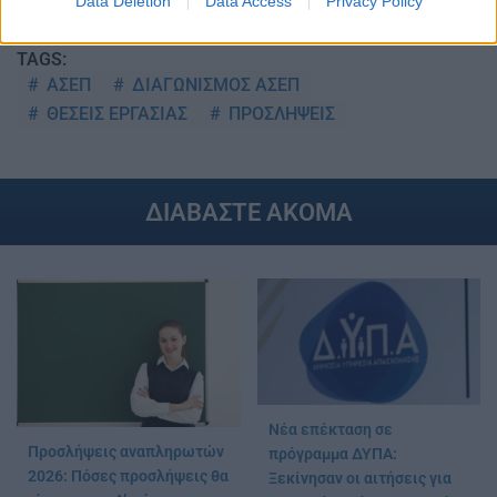
Data Deletion
Data Access
Privacy Policy
TAGS:
ΑΣΕΠ
ΔΙΑΓΩΝΙΣΜΟΣ ΑΣΕΠ
ΘΕΣΕΙΣ ΕΡΓΑΣΙΑΣ
ΠΡΟΣΛΗΨΕΙΣ
ΔΙΑΒΑΣΤΕ ΑΚΟΜΑ
Νέα επέκταση σε
Προσλήψεις αναπληρωτών
πρόγραμμα ΔΥΠΑ:
2026: Πόσες προσλήψεις θα
Ξεκίνησαν οι αιτήσεις για