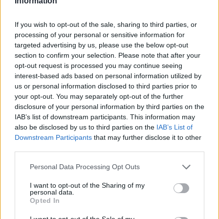
Information
If you wish to opt-out of the sale, sharing to third parties, or
processing of your personal or sensitive information for
targeted advertising by us, please use the below opt-out
section to confirm your selection. Please note that after your
opt-out request is processed you may continue seeing
interest-based ads based on personal information utilized by
Ξεκαθάρισε επίσης πως οι εκλογές
δεν θα επηρεάσουν
us or personal information disclosed to third parties prior to
την διεξαγωγή του διαγωνισμού του ΑΣΕΠ
και τα
your opt-out. You may separately opt-out of the further
οριστικά αποτελέσματα θα εκδοθούν τον Δεκέμβριο
.
disclosure of your personal information by third parties on the
IAB’s list of downstream participants. This information may
Όσον αφορά το
χρόνο διεξαγωγής των επερχόμενων
also be disclosed by us to third parties on the
IAB’s List of
εκλογών
ειπε «Να υπολογίσετε ένα καθαρό διάστημα
Downstream Participants
that may further disclose it to other
third parties.
δύο μηνών από την χρονική στιγμή που αποφασίζει ο
πρωθυπουργός να διαλύσει την Βουλή για την όλη
Please note that this website/app uses one or more Google
Personal Data Processing Opt Outs
διαδικασία.
services and may gather and store information including but
not limited to your visit or usage behaviour. You may click to
I want to opt-out of the Sharing of my
personal data.
grant or deny consent to Google and its third-party tags to
Οι εργαζόμενοι του ΑΣΕΠ,
www.asep.gr
, εργάζονται με
Opted In
use your data for below specified purposes in below Google
εντατικούς ρυθμούς προκειμένου να ετοιμαστούν τα
consent section.
I want to opt-out of the Sale of my