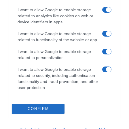
I want to allow Google to enable storage
related to analytics like cookies on web or
device identifiers in apps.
I want to allow Google to enable storage
related to functionality of the website or app.
Ακολουθείστε το iPaideia.gr στο Google News
I want to allow Google to enable storage
Ειδήσεις
Tελευταίες
για την Παιδεία και την εργασία
related to personalization.
iPaideia.gr
στο
I want to allow Google to enable storage
related to security, including authentication
functionality and fraud prevention, and other
user protection.
CONFIRM
Στην Κατηγορία:
ΕΙΔΗΣΕΙΣ