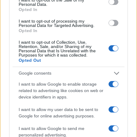
απαραίτητα ξεχωριστά έγγραφα για κάθε βαθμίδα
Personal Data.
Opted In
εκπαίδευσης αλλά και για κάθε ειδικότητα!
I want to opt-out of processing my
Μέσα στις επόμενες ημέρες αναμένεται να ανακοινωθεί
Personal Data for Targeted Advertising.
από την Ανεξάρτητη Αρχή αρχή και και ο ακριβής
Opted In
επίσημος αριθμός αιτήσεων καθώς και όλη η κατανομή.
I want to opt-out of Collection, Use,
Retention, Sale, and/or Sharing of my
Παγίδες στο Market Pass: Ποιοί θα το πάρουν
Personal Data that Is Unrelated with the
Purposes for which it was collected.
«κουρεμένο» και με καθυστέρηση
Opted Out
Google consents
I want to allow Google to enable storage
related to advertising like cookies on web or
device identifiers in apps.
I want to allow my user data to be sent to
Google for online advertising purposes.
I want to allow Google to send me
personalized advertising.