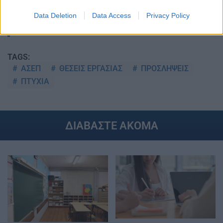
Data Deletion
Data Access
Privacy Policy
Στην Κατηγορία:
ΕΙΔΗΣΕΙΣ
TAGS:
ΑΣΕΠ
ΘΕΣΕΙΣ ΕΡΓΑΣΙΑΣ
ΠΡΟΣΛΗΨΕΙΣ
ΠΤΥΧΙΑ
ΔΙΑΒΑΣΤΕ ΑΚΟΜΑ