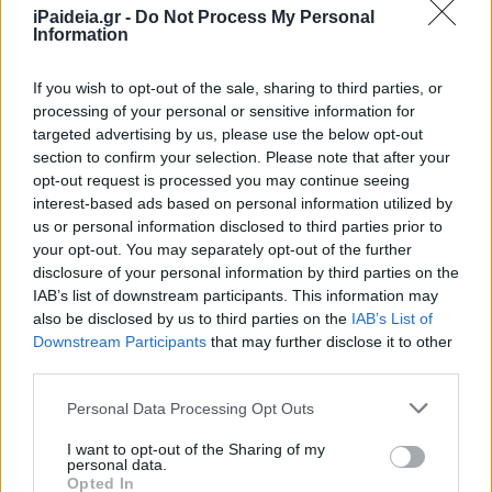
iPaideia.gr -
Do Not Process My Personal
Information
If you wish to opt-out of the sale, sharing to third parties, or
processing of your personal or sensitive information for
targeted advertising by us, please use the below opt-out
section to confirm your selection. Please note that after your
opt-out request is processed you may continue seeing
interest-based ads based on personal information utilized by
us or personal information disclosed to third parties prior to
your opt-out. You may separately opt-out of the further
disclosure of your personal information by third parties on the
IAB’s list of downstream participants. This information may
Οι ενδιαφερόμενοι, πρέπει να συμπληρώσουν και να
also be disclosed by us to third parties on the
IAB’s List of
υποβάλουν ηλεκτρονική αίτηση συμμετοχής με τα
Downstream Participants
that may further disclose it to other
απαιτούμενα δικαιολογητικά στην ιστοσελίδα του ΟΣΕ
third parties.
ΑΕ, επιλέγοντας τον σύνδεσμο: Ηλεκτρονική Πλατφόρμα
Please note that this website/app uses one or more Google
Προσλήψεων του ΟΣΕ ΑΕ.
Personal Data Processing Opt Outs
services and may gather and store information including but
not limited to your visit or usage behaviour. You may click to
I want to opt-out of the Sharing of my
Η προθεσμία υποβολής των ηλεκτρονικών
personal data.
grant or deny consent to Google and its third-party tags to
αιτήσεων συμμετοχής στη
διαδικασία αρχίζει στις
Opted In