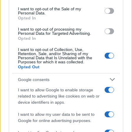
use your data for below specified purposes in below Google
19.12.2022
, ημέρα Δευτέρα και λήγει στις 2.1.2023,
consent section.
I want to opt-out of the Sale of my
ημέρα Δευτέρα.
Personal Data.
Opted In
Οι υποψήφιοι μπορούν να απευθύνονται στην εταιρεία
I want to opt-out of processing my
Personal Data for Targeted Advertising.
ΟΣΕ Α.Ε. καθημερινά (09:00-15:00), στα τηλέφωνα 210-
Opted In
5297843 και 210-5297898 (για θέματα της προκήρυξης).
I want to opt-out of Collection, Use,
Η ΠΡΟΚΗΡΥΞΗ ΟΣΕ
Retention, Sale, and/or Sharing of my
Personal Data that Is Unrelated with the
Purposes for which it was collected.
ΟΑΕΔ ΔΥΠΑ: 30.000 θέσεις εργασίας
Opted Out
προθεσμίες και αιτήσεις
Google consents
I want to allow Google to enable storage
related to advertising like cookies on web or
device identifiers in apps.
I want to allow my user data to be sent to
Google for online advertising purposes.