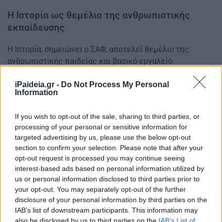
Η Ιστορία ως θεμέλιο της ανθρωπιστικής
εκπαίδευσης
Η Ιστορία, σημειώνει ο ΣΑΦ, αποτελεί θεμέλιο της
ανθρωπιστικής παιδείας και βασικό εργαλείο
διαμόρφωσης ιστορικής συνείδησης. Για τον λόγο αυτό,
iPaideia.gr -
Do Not Process My Personal
απαιτείται να διδάσκεται από εξειδικευμένους
Information
φιλολόγους με σπουδές στο αντικείμενο και
παιδαγωγική εμπειρία στον χώρο των θεωρητικών
If you wish to opt-out of the sale, sharing to third parties, or
επιστημών.
processing of your personal or sensitive information for
targeted advertising by us, please use the below opt-out
section to confirm your selection. Please note that after your
«Η ανάθεση του μαθήματος σε μη ειδικευμένους
opt-out request is processed you may continue seeing
εκπαιδευτικούς αλλοιώνει τον χαρακτήρα του και
interest-based ads based on personal information utilized by
υποβαθμίζει τη σοβαρότητα της διδακτικής πράξης»,
us or personal information disclosed to third parties prior to
σημειώνεται χαρακτηριστικά στο κείμενο της
your opt-out. You may separately opt-out of the further
επιστολής.
disclosure of your personal information by third parties on the
IAB’s list of downstream participants. This information may
Ο Σύλλογος καλεί την πολιτική ηγεσία του Υπουργείου
also be disclosed by us to third parties on the
IAB’s List of