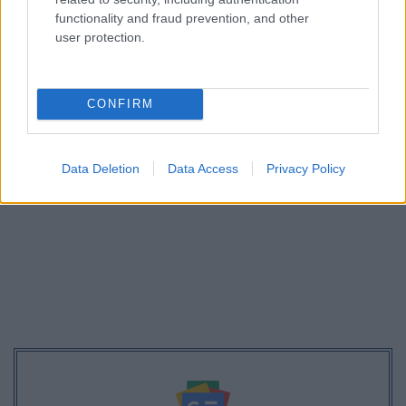
θα συνεχίσει τις παρεμβάσεις και τις διεκδικήσεις του,
functionality and fraud prevention, and other
με στόχο τη διασφάλιση της ποιότητας της εκπαίδευσης
user protection.
και τη βελτίωση των συνθηκών εργασίας των φιλολόγων
στο δημόσιο σχολείο.
CONFIRM
Data Deletion
Data Access
Privacy Policy