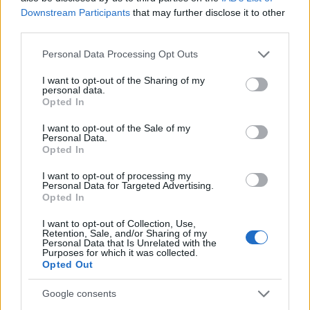
Παιδείας να παρέμβει άμεσα και να επανεξετάσει την
Downstream Participants
that may further disclose it to other
πρακτική ανάθεσης της Ιστορίας σε άλλες ειδικότητες.
third parties.
Όπως τονίζεται, τέτοιου είδους επιλογές δεν μπορεί να
Please note that this website/app uses one or more Google
Personal Data Processing Opt Outs
γίνονται εις βάρος της ποιότητας της παρεχόμενης
services and may gather and store information including but
εκπαίδευσης, ιδιαίτερα σε μαθήματα με βαρύνουσα
not limited to your visit or usage behaviour. You may click to
I want to opt-out of the Sharing of my
personal data.
εθνική και παιδευτική σημασία.
grant or deny consent to Google and its third-party tags to
Opted In
use your data for below specified purposes in below Google
consent section.
I want to opt-out of the Sale of my
Personal Data.
Opted In
I want to opt-out of processing my
Personal Data for Targeted Advertising.
Opted In
I want to opt-out of Collection, Use,
Retention, Sale, and/or Sharing of my
Personal Data that Is Unrelated with the
Purposes for which it was collected.
Opted Out
Google consents