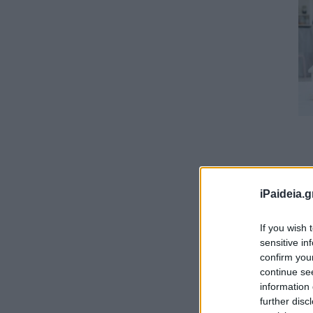
iPaideia.g
If you wish 
sensitive in
confirm you
continue se
information 
further disc