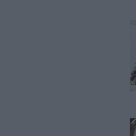
07.08.2026 - 15:54
ΠΑΙΔΕΙΑ
Τεχνητή Νοημοσύνη στα
σχολεία: Οι νέοι κανόνες για
μαθητές και εκπαιδευτικούς –
Τι απαγορεύεται
07.08.2026 - 15:45
ΕΙΔΗΣΕΙΣ
Δεκαπενταύγουστος 2026:
Πώς αμείβονται όσοι
εργαστούν – Τι ισχύει για
πενθήμερο, εξαήμερο και
άδεια
07.08.2026 - 14:30
ΠΑΙΔΕΙΑ
Παιδικοί σταθμοί ΕΣΠΑ 2026 –
2027: Δείτε πότε αναμένονται