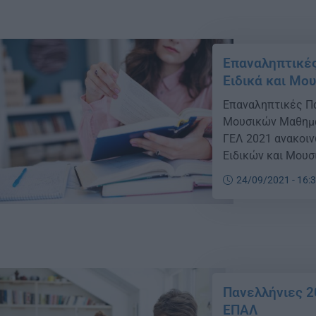
Επαναληπτικές
Ειδικά και Μο
Επαναληπτικές Πα
Μουσικών Μαθημά
ΓΕΛ 2021 ανακοιν
Ειδικών και Μου
Εξετάσεων των ΓΕ
24/09/2021 - 16:
ιστοσελίδα https:
οκταψήφιο κωδικό
επώνυμο, […]
Πανελλήνιες 2
ΕΠΑΛ