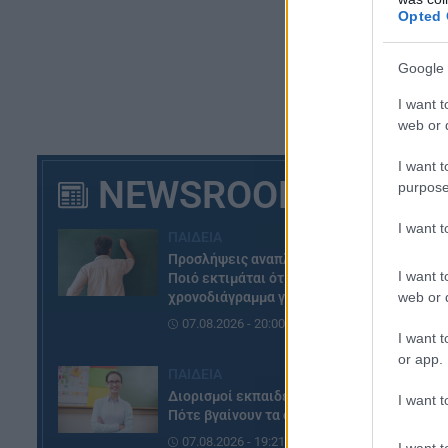
Opted 
Google 
I want t
web or d
I want t
NEWSROOM
purpose
I want 
ΠΑΙΔΕΙΑ
Προσλήψεις αναπληρωτών:
I want t
Ποιό εκτιμάται ότι θα είναι το
web or d
χρονοδιάγραμμα για φέτος
07.08.2026 - 20:00
I want t
or app.
ΠΑΙΔΕΙΑ
Διορισμοί εκπαιδευτικών:
I want t
Πότε βγαίνουν τα ονόματα
07.08.2026 - 19:21
I want t