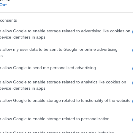
Out
Βάσεις 2021: 
Εισαγωγής – Σ
consents
Βάσεις 2021: Με 
χρόνια θα εισαχθο
o allow Google to enable storage related to advertising like cookies on
evice identifiers in apps.
της Ελάχιστης Βά
σχολές δύο ταχυτ
o allow my user data to be sent to Google for online advertising
καθώς πολλά τμή
20/07/2021 - 09:
s.
Μαθηματικό που α
to allow Google to send me personalized advertising.
o allow Google to enable storage related to analytics like cookies on
evice identifiers in apps.
o allow Google to enable storage related to functionality of the website
Αποτελέσματα 
Μαθήματα
o allow Google to enable storage related to personalization.
Αποτελέσματα Παν
Μουσικά Μαθήματα
o allow Google to enable storage related to security, including