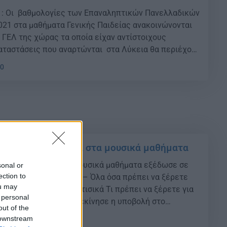
1: Oι βαθμολογίες των Επαναληπτικών Πανελλαδικών
21 στα μαθήματα Γενικής Παιδείας ανακοινώνονται
 ΓΕΛ της χώρας τα οποία είχαν αντίστοιχους
αταστάσεις που αναρτώνται στα Λύκεια θα περιέχουν
κάθε υποψηφίου και τα βαθμολογικά του στοιχεία ανά
00
α και όχι τα ονομαστικά στοιχεία του. Όλοι […]
021: Τα στατιστικά στα μουσικά μαθήματα
: Τα στατιστικά στα μουσικά μαθήματα εξέδωσε σε
sonal or
ection to
ο Υπουργείο Παιδείας – Όλα όσα πρέπει να ξέρετε
ou may
ικό Δείτε ΕΔΩ τα στατισικά Τι πρέπει να ξέρετε για
 personal
 Υπενθυμίζουμε ότι ξεκίνησε η υποβολή στο
out of the
.minedu.gov.gr– Όλα όσα πρέπει να γνωρίζουν οι
 downstream
18
α τα δύο μηχανογραφικά Η ανακοίνωση […]