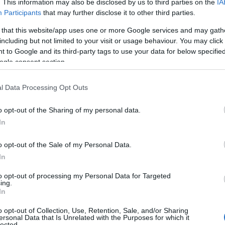
. This information may also be disclosed by us to third parties on the
IA
Participants
that may further disclose it to other third parties.
 that this website/app uses one or more Google services and may gath
including but not limited to your visit or usage behaviour. You may click 
 to Google and its third-party tags to use your data for below specifi
ogle consent section.
Βάσεις 2021 –
εισαχθέντες, 
l Data Processing Opt Outs
Βάσεις 2021: Η κ
o opt-out of the Sharing of my personal data.
απόλυτη προτεραι
In
εκπαιδευτική δια
που συζητάμε σήμ
o opt-out of the Sale of my Personal Data.
έχει ο εκπαιδευτι
20/07/2021 - 11:
In
διαθέσιμα σε ψηφι
to opt-out of processing my Personal Data for Targeted
ing.
In
o opt-out of Collection, Use, Retention, Sale, and/or Sharing
ersonal Data that Is Unrelated with the Purposes for which it
lected.