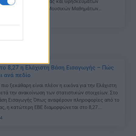
ό το Υπουργείο Παιδείας και Θρησκευμάτων
τι οι βαθμολογίες των Μουσικών Μαθημάτων
η και Γνώση» και «Μουσική Εκτέλεση και Ερμηνεία»
18
ων Πανελλαδικών Εξετάσεων ΓΕΛ και ΕΠΑΛ 2021,
στοσελίδα https://results.it.minedu.gov.gr του […]
Στο 8,27 η Ελάχιστη Βάση Εισαγωγής – Πώς
 ανά πεδίο
 πιο ξεκάθαρη είναι πλέον η εικόνα για την Ελάχιστη
ετά την ανακοίνωση των στατιστικών στοιχείων. Στο
Βάση Εισαγωγής Όπως αναφέρουν πληροφορίες από το
ας, η κατώτερη ΕΒΕ διαμορφώνεται στο 8,27.
ωνα με πληροφορίες από το υπουργείο Παιδείας, για
24
 των Πανελλαδικών Εξετάσεων, η ΕΒΕ ανά
ίο διαμορφώνεται […]