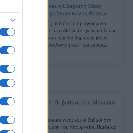
Οι αλλαγές που φέρνει η Ελάχιστη Βάση
ε ποιά τμήματα θα μείνουν κενές θέσεις
πιο υψηλές βαθμολογίες από ότι τα προηγούμενα
ύν οι φετινοί υποψήφιοι στα ΑΕΙ. Από την ανακοίνωση
σης Εισαγωγής προκύπτει πως θα δημιουργηθούν
ήτων σε Αθήνα και Θεσσαλονίκη και Περιφέρεια
ματα έχουν υψηλή ΕΒΕ στην Αθήνα όπως το
29
γγίζει βαθμολογίες κοντά στο 14 […]
Πανελληνίων 2021: Οι βαθμοί στα Μουσικά
ελληνίων 2021: Διαθέσιμοι είναι και οι βαθμοί στα
, σύμφωνα με ανακοίνωση του Υπουργείου Παιδείας.