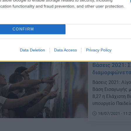
H ανακοίνωση: Απ
cation functionality and fraud prevention, and other user protection.
ανακοινώνεται ό
«Μουσική Αντίληψ
19/07/2021 - 12:
των υποψηφίων τ
αναρτήθηκαν στην ι
CONFIRM
Data Deletion
Data Access
Privacy Policy
Βάσεις 2021: 
διαμορφώνεται
Βάσεις 2021: Λίγο
Βάση Εισαγωγής μ
8,27 η Ελάχιστη 
υπουργείο Παιδεί
Ειδικότερα, σύμφ
18/07/2021 - 11:
τους υποψηφίους
επιστημονικό πεδ