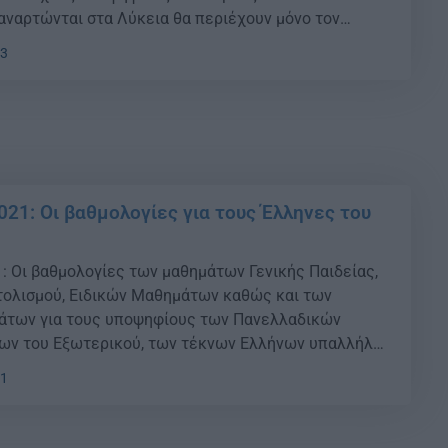
αναρτώνται στα Λύκεια θα περιέχουν μόνο τον
ηφίου και τα βαθμολογικά του στοιχεία ανά
33
α και ότι τα ονομαστικά στοιχεία του. Όλοι οι
021: Οι βαθμολογίες για τους Έλληνες του
: Oι βαθμολογίες των μαθημάτων Γενικής Παιδείας,
ολισμού, Ειδικών Μαθημάτων καθώς και των
των για τους υποψηφίους των Πανελλαδικών
ων του Εξωτερικού, των τέκνων Ελλήνων υπαλλήλων
το εξωτερικό και των Ελλήνων αποφοίτων ξένων
41
ερικού έτους 2021. Οι υποψήφιοι θα μπορούν να
ολογία τους στην
//results.it.minedu.gov.gr πληκτρολογώντας […]