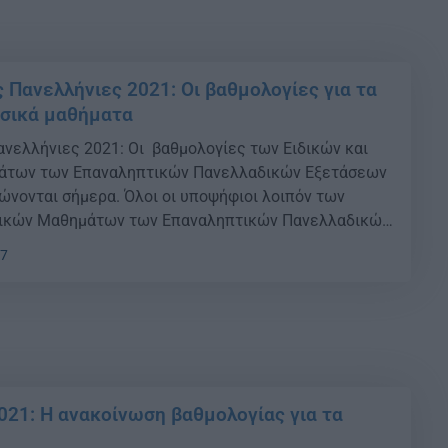
 Πανελλήνιες 2021: Οι βαθμολογίες για τα
υσικά μαθήματα
νελλήνιες 2021: Oι βαθμολογίες των Ειδικών και
των των Επαναληπτικών Πανελλαδικών Εξετάσεων
ώνονται σήμερα. Όλοι οι υποψήφιοι λοιπόν των
σικών Μαθημάτων των Επαναληπτικών Πανελλαδικών
Λ θα μπορούν να βρίσκουν τη βαθμολογία τους στην
37
//results.it.minedu.gov.gr πληκτρολογώντας τον
 τους και τους 4 αρχικούς χαρακτήρες από το
021: Η ανακοίνωση βαθμολογίας για τα