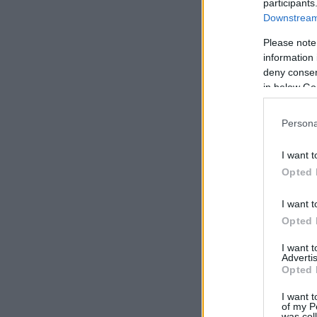
participants
Downstream 
Please note
information 
deny consent
in below Go
Persona
I want t
Opted 
I want t
Opted 
I want 
Advertis
Opted 
I want t
of my P
was col