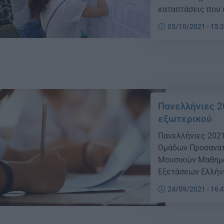
καταστάσεις που 
κωδικό κάθε υποψ
05/10/2021 - 15:
εξεταζόμενο μάθημ
υποψήφιοι […]
Πανελλήνιες 2
εξωτερικού
Πανελλήνιες 2021
Ομάδων Προσανατ
Μουσικών Μαθημά
Εξετάσεων Ελλήν
που υπηρετούν σ
24/09/2021 - 16:
λυκείων του εξωτ
βρίσκουν τη βαθμ
ιστοσελίδα https: