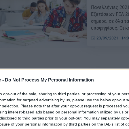
Πανελλήνιες 202
Εξετάσεων ΓΕΛ 20
σήμερα σε όλα τα
υποψηφίους. Οι κ
μόνο τον κωδικό 
23/09/2021 - 14:
εξεταζόμενο μάθημ
r -
Do Not Process My Personal Information
Πανελλήνιες 2
Πανελλήνιες 2021
to opt-out of the sale, sharing to third parties, or processing of your per
formation for targeted advertising by us, please use the below opt-out s
ανακοίνωσή του τ
r selection. Please note that after your opt-out request is processed y
για το μηχανογραφ
eing interest-based ads based on personal information utilized by us or
το μηχανογραφικό
disclosed to third parties prior to your opt-out. You may separately opt-
michanografiko.it
losure of your personal information by third parties on the IAB’s list of
22/07/2021 - 16:
υποψήφιοι και γι