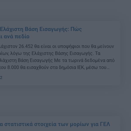
 Ελάχιστη Βάση Εισαγωγής: Πώς
 ανά πεδίο
άχιστον 26.452 θα είναι οι υποψήφιοι που θα μείνουν
ίων, λόγω της Ελάχιστης Βάσης Εισαγωγής. Τα
 Ελάχιστη Βάση Εισαγωγής Με τα τωρινά δεδομένα από
ου 8.000 θα εισαχθούν στα δημόσια ΙΕΚ, μέσω του
ραφικού δελτίου που ισχύει για πρώτη φορά φέτος.
12
εικνύουν ότι η […]
α στατιστικά στοιχεία των μορίων για ΓΕΛ