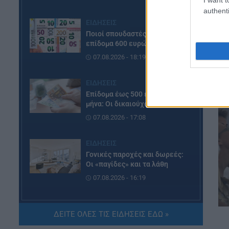
authenti
ΕΙΔΗΣΕΙΣ
Ποιοί σπουδαστές θα λάβουν
επίδομα 600 ευρώ
07.08.2026 - 18:19
ΕΙΔΗΣΕΙΣ
Επίδομα έως 500 ευρώ τον
μήνα: Οι δικαιούχοι
07.08.2026 - 17:08
ΕΙΔΗΣΕΙΣ
Γονικές παροχές και δωρεές:
Οι «παγίδες» και τα λάθη
07.08.2026 - 16:19
ΠΑΙΔΕΙΑ
ΔΕΙΤΕ ΟΛΕΣ ΤΙΣ ΕΙΔΗΣΕΙΣ ΕΔΩ »
ΝΕΟ φοιτητικό επίδομα: Για
ποιούς φοιτητές