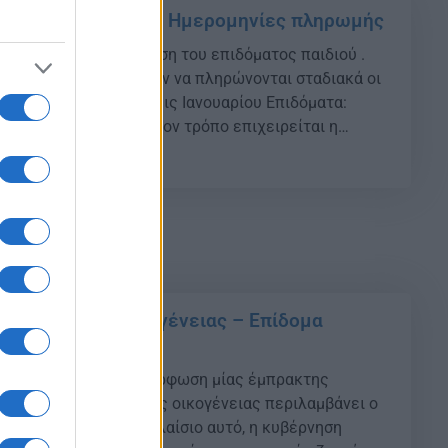
ουαρίου Επιδόματα: Ημερομηνίες πληρωμής
πίδομα ενοικίου, 6η δόση του επιδόματος παιδιού .
βρίου 2019 θα αρχίσουν να πληρώνονται σταδιακά οι
ουαρίου 2020. Συντάξεις Ιανουαρίου Επιδόματα:
ωμής {ad} Με αυτόν τον τρόπο επιχειρείται η
όλυνση των συνταξιούχων του εν όψει των
05
ι της Πρωτοχρονιάς. ΟΠΕΚΑ Συντάξεις: Αναλυτικά οι
 πληρωμών […]
άφρυνση της οικογένειας – Επίδομα
0 ευρώ
μβάσεις για τη διαμόρφωση μίας έμπρακτης
ης του παιδιού και της οικογένειας περιλαμβάνει ο
υβέρνησης. {ad} Στο πλαίσιο αυτό, η κυβέρνηση