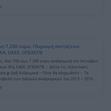
ια συντάξεις του ιδιωτικού και του δημόσιου τομέα
33
νηση […]
ως 7.200 ευρώ, Πληρωμή συντάξεων
ΙΚΑ, ΟΑΕΕ, ΟΠΕΚΕΠΕ
ις: Από 550 έως 7.200 ευρώ αναδρομικά τον Οκτώβριο
εων ΙΚΑ, ΟΑΕΕ, ΟΠΕΚΕΠΕ – Δείτε τις τελευταίες
deia.gr {ad} Ανδρομικά – Πότε θα πληρωθούν – Τα
αταβολή των παλαιών αναδρομικών του 2015 – 2016
 ιδιωτικού και του δημόσιου τομέα ετοιμάζει η
30
 φθινόπωρο. […]