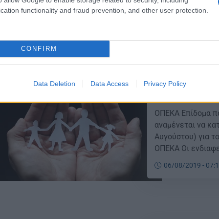
επεξεργάστηκε κα
cation functionality and fraud prevention, and other user protection.
που επιθυμούν να 
08/12/2019 - 07:
γονείς και έρχον
[…]
CONFIRM
Data Deletion
Data Access
Privacy Policy
ΟΠΕΚΑ Επίδομα
ΟΠΕΚΑ Επίδομα πα
αναμένεται να κα
Αυγούστου) για το
ΟΠΕΚΑ Οι ενδιαφε
δικαιούχοι του ε
06/08/2019 - 07:
παρακάτω βήματα: