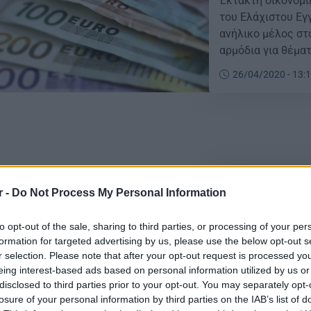
Έκτακτη οικονομι
του Ελάχιστου Εγ
ανήλικο μέλος στ
αρμόδια για θέμα
Μιχαηλίδου, μιλώ
26/04/2020 - 13:
Όπως είπε, προβλ
ενίσχυσης, ύψους 
ΟΠΕΚΑ: Ημερομ
r -
Do Not Process My Personal Information
και επίδομα εν
ΟΠΕΚΑ: Δείτε ανα
to opt-out of the sale, sharing to third parties, or processing of your per
formation for targeted advertising by us, please use the below opt-out s
παιδιού και επίδο
r selection. Please note that after your opt-out request is processed y
Υπουργείου Εργασ
eing interest-based ads based on personal information utilized by us or
επιδόματα που χο
disclosed to third parties prior to your opt-out. You may separately opt-
θα είναι η τελευτ
losure of your personal information by third parties on the IAB’s list of
21/01/2020 - 07:
Ιανουαρίου θα κατ