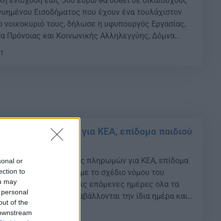
κή ενίσχυση έως 300 ευρώ θα δοθεί σε δικαιούχους
γυημένου Εισοδήματος που έχουν ένα τουλάχιστον
ο νοικοκυριό τους, δήλωσε η υφυπουργός Εργασίας,
τα Πρόνοιας και Κοινωνικής Αλληλεγγύης, Δόμνα
ντας σε εκπομπή του τηλεοπτικού σταθμού ΣΚΑΙ. {ad}
11
έπεται η καταβολή επιπλέον εισοδηματικής
100 ευρώ, […]
ηνίες πληρωμών για ΚΕΑ, επίδομα παιδιού
οικίου
λυτικά τις ημερομηνίες πληρωμών για ΚΕΑ, επίδομα
sonal or
ection to
μα ενοικίου. Σύμφωνα με το σχέδιο νόμου του
ou may
ίας που θα ψηφιστεί τις επόμενες ημέρες ολα τα
 personal
ρηγεί ο ΟΠΕΚΑ θα καταβάλλονται την ίδια ημέρα και
out of the
αία εργάσιμη κάθε μήνα. {ad} Την Παρασκευή 24
 downstream
05
αβληθούν τα […]