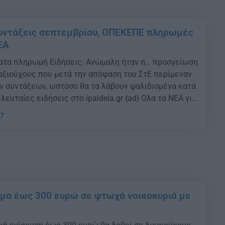
υντάξεις σεπτεμβρίου, ΟΠΕΚΕΠΕ πληρωμές
ΕΑ
ατα πληρωμή Ειδήσεις: Ανώμαλη ήταν η… προσγείωση
ταξιούχους που μετά την απόφαση του ΣτΕ περίμεναν
ν συντάξεων, ωστόσο θα τα λάβουν ψαλιδισμένα κατά
ελευταίες ειδήσεις στο ipaideia.gr {ad} Ολα τα ΝΕΑ για
ι τα προνοιακά επιδόματα Ειδήσεις: Mερικώς
47
 µεγάλους χαµένους διαµορφώνει η ρύθµιση […]
μα έως 300 ευρώ σε φτωχά νοικοκυριά με