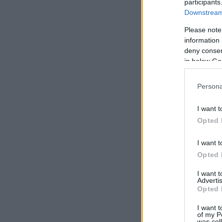
participants
Downstream 
Please note
information 
deny consent
in below Go
Persona
I want t
Opted 
I want t
Opted 
I want 
Advertis
Opted 
I want t
of my P
was col