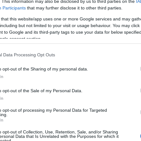
. This information may also be disclosed by us to third parties on the
IA
Participants
that may further disclose it to other third parties.
 that this website/app uses one or more Google services and may gath
including but not limited to your visit or usage behaviour. You may click 
 to Google and its third-party tags to use your data for below specifi
ogle consent section.
ΟΠΕΚΑ: Πληρωμ
ενοικίου
l Data Processing Opt Outs
ΟΠΕΚΑ: Πότε κατα
o opt-out of the Sharing of my personal data.
ενοικίου. Σύμφων
In
θα ψηφιστεί τις 
ΟΠΕΚΑ θα καταβάλλ
o opt-out of the Sale of my Personal Data.
εργάσιμη κάθε μή
19/01/2020 - 20:
In
τα Προνοιακά Ανα
to opt-out of processing my Personal Data for Targeted
ing.
In
o opt-out of Collection, Use, Retention, Sale, and/or Sharing
ersonal Data that Is Unrelated with the Purposes for which it
lected.