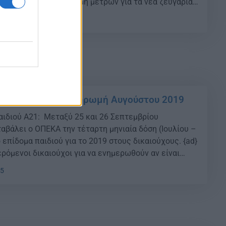
ι δρομολογεί μία δέσμη μέτρων για τα νέα ζευγάρια
αποκτήσουν παιδί, αλλά και για όσους είναι ήδη
33
ται αντιμέτωποι με τις αυξημένες υποχρεώσεις της
 παιδιού Α21: Πληρωμή Αυγούστου 2019
ιδιού Α21: Μεταξύ 25 και 26 Σεπτεμβρίου
ταβάλει ο ΟΠΕΚΑ την τέταρτη μηνιαία δόση (Ιουλίου –
 επίδομα παιδιού για το 2019 στους δικαιούχους. {ad}
ρόμενοι δικαιούχοι για να ενημερωθούν αν είναι
πιδόματος παιδιού θα πρέπει να ακολουθήσουν τα
15
 Επίδομα παιδιού Βήμα – […]