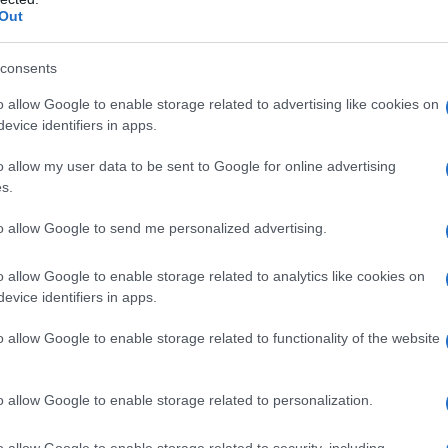
Out
Συντάξεις Ιαν
Συντάξεις, ΚΕΑ, ε
consents
Από τις 18 Δεκεμ
συντάξεις του Ιαν
o allow Google to enable storage related to advertising like cookies on
evice identifiers in apps.
Ημερομηνίες πληρ
οικονομική διευκ
15/12/2019 - 12:
o allow my user data to be sent to Google for online advertising
Χριστουγέννων κα
s.
ημερομηνίες των
to allow Google to send me personalized advertising.
o allow Google to enable storage related to analytics like cookies on
evice identifiers in apps.
Φορολογική ελ
o allow Google to enable storage related to functionality of the website
γέννησης 2.00
Στοχευμένες παρε
o allow Google to enable storage related to personalization.
πολιτικής ενίσχυσ
σχεδιασμός της κ
o allow Google to enable storage related to security, including