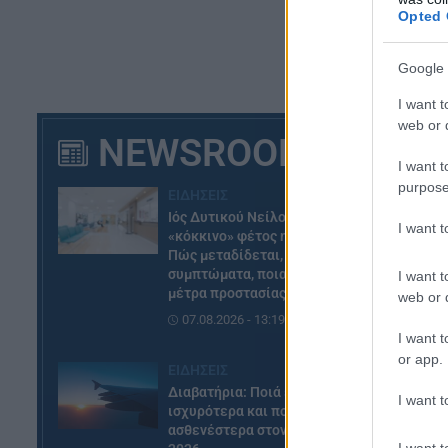
Opted 
Google 
I want t
web or d
NEWSROOM
I want t
purpose
ΕΙΔΗΣΕΙΣ
Ιός Δυτικού Νείλου: Στο
I want 
«κόκκινο» φέτος η Αττική –
Πώς μεταδίδεται, ποια είναι τα
συμπτώματα, ποια είναι τα
I want t
μέτρα προστασίας
web or d
07.08.2026 - 13:19
I want t
or app.
ΕΙΔΗΣΕΙΣ
Διαβατήρια: Ποιά είναι τα
I want t
ισχυρότερα και ποια τα
ασθενέστερα στον κόσμο το
I want t