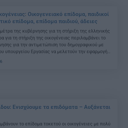
κογένειας: Οικογενειακό επίδομα, παιδικοί
τικό επίδομα, επίδομα παιδιού, άδειες
 μέτρα της κυβέρνησης για τη στήριξη της ελληνικής
α για τη στήριξη της οικογένειας περιλαμβάνει το
νησης για την αντιμετώπιση του δημογραφικού με
ου υπουργείου Εργασίας να μελετούν την εφαρμογή
λιτικής με κίνητρα που θα θεσμοθετηθούν τους
36
 {ad} Σύμφωνα με το ρεπορτάζ της Realnews […]
δου: Ενισχύουμε τα επιδόματα – Αυξάνεται
αμβάνουν το επίδομα τοκετού οι οικογένειες με πολύ