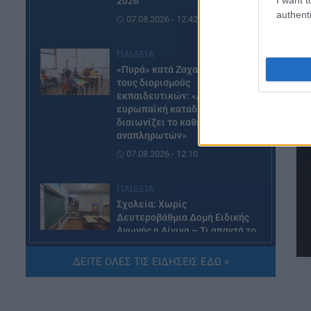
2026
authenti
07.08.2026 - 12:42
ΠΑΙΔΕΙΑ
«Πυρά» κατά Ζαχαράκη για
τους διορισμούς
εκπαιδευτικών: «Αγνοεί την
ευρωπαϊκή καταδίκη και
διαιωνίζει το καθεστώς των
αναπληρωτών»
07.08.2026 - 12:10
ΠΑΙΔΕΙΑ
Σχολεία: Χωρίς
Δευτεροβάθμια Δομή Ειδικής
Αγωγής η Αίγινα – Τι απαντά το
Υπουργείο Εσωτερικών
ΔΕΙΤΕ ΟΛΕΣ ΤΙΣ ΕΙΔΗΣΕΙΣ ΕΔΩ »
07.08.2026 - 11:25
ΠΑΙΔΕΙΑ