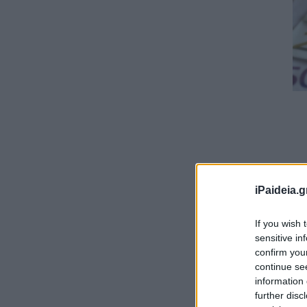
iPaideia.g
If you wish 
sensitive in
confirm you
continue se
information 
further disc