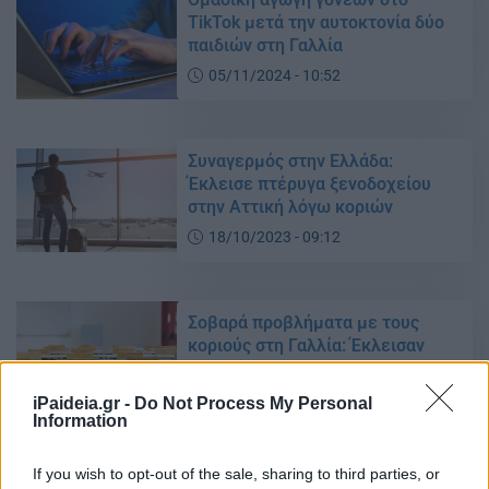
TikTok μετά την αυτοκτονία δύο
παιδιών στη Γαλλία
05/11/2024 - 10:52
Συναγερμός στην Ελλάδα:
Έκλεισε πτέρυγα ξενοδοχείου
στην Αττική λόγω κοριών
18/10/2023 - 09:12
Σοβαρά προβλήματα με τους
κοριούς στη Γαλλία: Έκλεισαν
σχολεία
08/10/2023 - 10:33
iPaideia.gr -
Do Not Process My Personal
Information
If you wish to opt-out of the sale, sharing to third parties, or
Άνοιξαν τα σχολεία στη Γαλλία