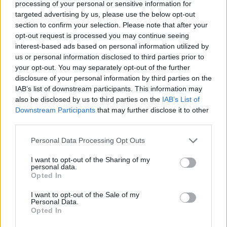
processing of your personal or sensitive information for
χωρίς μάσκες και χωρίς
targeted advertising by us, please use the below opt-out
εκπαιδευτικούς
section to confirm your selection. Please note that after your
02/09/2022 - 21:01
opt-out request is processed you may continue seeing
interest-based ads based on personal information utilized by
us or personal information disclosed to third parties prior to
your opt-out. You may separately opt-out of the further
Πόσο θα διαρκέσει ο πόλεμος
disclosure of your personal information by third parties on the
στην Ουκρανία
IAB’s list of downstream participants. This information may
26/02/2022 - 15:40
also be disclosed by us to third parties on the
IAB’s List of
Downstream Participants
that may further disclose it to other
third parties.
Μητσοτάκης: Ιστορική ημέρα για
Please note that this website/app uses one or more Google
Personal Data Processing Opt Outs
Ελλάδα και Γαλλία
services and may gather and store information including but
not limited to your visit or usage behaviour. You may click to
I want to opt-out of the Sharing of my
28/09/2021 - 16:07
personal data.
grant or deny consent to Google and its third-party tags to
Opted In
use your data for below specified purposes in below Google
consent section.
I want to opt-out of the Sale of my
Σασόλι: «Απαράδεκτες οι
Personal Data.
Opted In
επιθέσεις του Προέδρου
Ερντογάν στη Γαλλία»