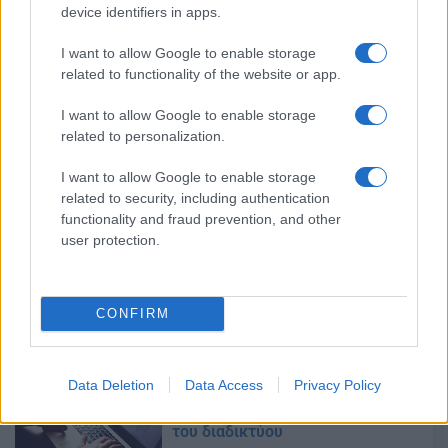
device identifiers in apps.
08/12/2019 - 19:02
I want to allow Google to enable storage
related to functionality of the website or app.
Μακρόν: Nα μοιραστούμε το
κόστος της προστασίας των
I want to allow Google to enable storage
ευρωπαϊκών συνόρων
related to personalization.
02/10/2019 - 20:08
I want to allow Google to enable storage
related to security, including authentication
functionality and fraud prevention, and other
user protection.
Μακρόν: Συμφωνήσαμε για την
επιβολή ενός διεθνούς φόρου
στους τεχνολογικούς κολοσσούς
27/08/2019 - 18:00
CONFIRM
Data Deletion
Data Access
Privacy Policy
Βρετανία: Το νομοσχέδιό του για
την φορολόγηση των κολοσσών
του διαδικτύου