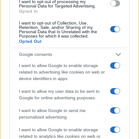
I want to opt-out of processing my
Personal Data for Targeted Advertising.
28/10/2020 - 17:00
Opted In
I want to opt-out of Collection, Use,
Retention, Sale, and/or Sharing of my
Μακρόν: Aυτό το καλοκαίρι «θα
Personal Data that Is Unrelated with the
Purposes for which it was collected.
παραμείνουμε μεταξύ
Opted Out
Ευρωπαίων»
05/05/2020 - 19:00
Google consents
I want to allow Google to enable storage
related to advertising like cookies on web or
Covid-19: Περιορισμοί στην
device identifiers in apps.
πώληση υποκατάστατων
νικοτίνης στη Γαλλία
I want to allow my user data to be sent to
Google for online advertising purposes.
25/04/2020 - 02:17
I want to allow Google to send me
personalized advertising.
Συνταξιοδοτικό: Οι μεγαλύτερες
απεργιακές κινητοποιήσεις των
I want to allow Google to enable storage
τελευταίων ετών στη Γαλλία
related to analytics like cookies on web or