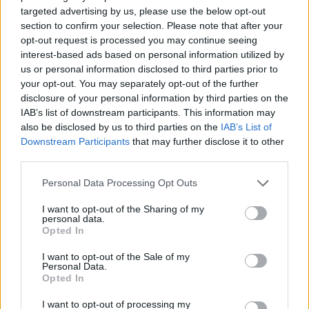
targeted advertising by us, please use the below opt-out
30/06/2017 - 16:39
section to confirm your selection. Please note that after your
opt-out request is processed you may continue seeing
interest-based ads based on personal information utilized by
Αποτελέσματα Πανελληνίων
us or personal information disclosed to third parties prior to
2017: Κάτω από τη βάση το 90%
your opt-out. You may separately opt-out of the further
των υποψηφίων στα Μαθηματικά
disclosure of your personal information by third parties on the
IAB’s list of downstream participants. This information may
30/06/2017 - 16:26
also be disclosed by us to third parties on the
IAB’s List of
Downstream Participants
that may further disclose it to other
third parties.
Βάσεις 2017: Τί δείχνουν οι
Please note that this website/app uses one or more Google
Personal Data Processing Opt Outs
πρώτες εκτιμήσεις μετά την
services and may gather and store information including but
ανακοίνωση των αποτελεσμάτων
not limited to your visit or usage behaviour. You may click to
I want to opt-out of the Sharing of my
personal data.
30/06/2017 - 15:11
grant or deny consent to Google and its third-party tags to
Opted In
use your data for below specified purposes in below Google
consent section.
I want to opt-out of the Sale of my
Personal Data.
Πανελλήνιες 2017: Πώς θα
Opted In
υπολογιστούν τα μόρια
I want to opt-out of processing my
30/06/2017 - 14:47