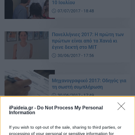
10 Ιουλίου
07/07/2017 - 18:48
Πανελλήνιες 2017: Η πρώτη των
πρώτων είναι από τα Χανιά κι
έγινε δεκτή στο ΜΙΤ
30/06/2017 - 17:56
Μηχανογραφικό 2017: Oδηγός για
τη σωστή συμπλήρωση
30/06/2017 - 17:49
iPaideia.gr -
Do Not Process My Personal
Information
Πανελλήνιες 2017: Τα πιο υψηλά
μόρια για Ιατρική και η “δίδυμη”
If you wish to opt-out of the sale, sharing to third parties, or
επιτυχία
processing of your personal or sensitive information for