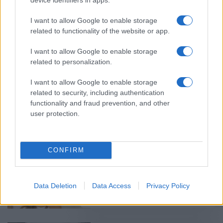
I want to allow Google to enable storage
related to functionality of the website or app.
Αποτελέσματα Πανελληνίων
2017 – Βάσεις 2017:
I want to allow Google to enable storage
Ανακοινώθηκαν οι βαθμολογίες
related to personalization.
30/06/2017 - 11:13
I want to allow Google to enable storage
related to security, including authentication
functionality and fraud prevention, and other
Πανελλήνιες 2017: Δείτε τα
user protection.
αποτελέσματα στο iPaideia.gr
30/06/2017 - 11:06
CONFIRM
Πανελλήνιες 2017 αποτελέσματα:
Δείτε ΕΔΩ τις βαθμολογίες
Data Deletion
Data Access
Privacy Policy
30/06/2017 - 10:56