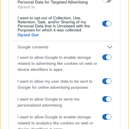
Personal Data for Targeted Advertising.
Opted In
I want to opt-out of Collection, Use,
Βάσεις 2017: Οι πρώτες
Retention, Sale, and/or Sharing of my
Personal Data that Is Unrelated with the
εκτιμήσεις μετά την ανακοίνωση
Purposes for which it was collected.
των αποτελέσματων
Opted Out
30/06/2017 - 12:54
Google consents
I want to allow Google to enable storage
related to advertising like cookies on web or
Πανελλήνιες 2017: Υπολογίστε τα
device identifiers in apps.
μόριά σας στο
markcalc.it.minedu.gov.gr
I want to allow my user data to be sent to
30/06/2017 - 12:23
Google for online advertising purposes.
I want to allow Google to send me
personalized advertising.
Πανελλήνιες 2017: Δείτε πώς
γίνεται ο υπολογισμός των
I want to allow Google to enable storage
μορίων
related to analytics like cookies on web or
30/06/2017 - 12:07
device identifiers in apps.