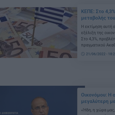
ΚΕΠΕ: Στο 4,3
μεταβολής το
Η εκτίμηση αυτή 
εξέλιξη της οικο
Στο 4,3%, προβλέ
πραγματικού Ακαθ
το έτος 2022, σύ
21/06/2022 - 18:
παραγόντων για τ
ελληνικής οικονομ
Οικονόμου: Η ο
μεγαλύτερη μ
«Ήδη, η χώρα μας