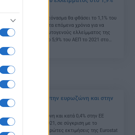
ου δημοσιονομικού ελλείμματος στο 1,9%
ος
 ότι το πρωτογενές πλεόνασμα θα φθάσει το 1,1% του
α αυξάνεται σταδιακά τα επόμενα χρόνια για να
 2027. Μείωση του πρωτογενούς ελλείμματος της
ης της Ελλάδας από το 5,9% του ΑΕΠ το 2021 στο
την επιστροφή σε πρωτογενή πλεονάσματα από […]
35
η ήταν η ανάπτυξη στην ευρωζώνη και στην
ατά 0,3% στην ευρωζώνη και κατά 0,4% στην ΕΕ
έταρτο τρίμηνο του 2021, σε σύγκριση με το
ηνο, σύμφωνα με τις πρώτες εκτιμήσεις της Eurostat