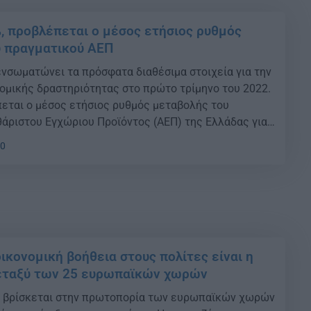
%, προβλέπεται ο μέσος ετήσιος ρυθμός
υ πραγματικού ΑΕΠ
ενσωματώνει τα πρόσφατα διαθέσιμα στοιχεία για την
νομικής δραστηριότητας στο πρώτο τρίμηνο του 2022.
πεται ο μέσος ετήσιος ρυθμός μεταβολής του
άριστου Εγχώριου Προϊόντος (ΑΕΠ) της Ελλάδας για
μφωνα με τις προβλέψεις του υποδείγματος
20
ις βραχυπρόθεσμες προοπτικές του ΑΕΠ της
ίας […]
ικονομική βοήθεια στους πολίτες είναι η
εταξύ των 25 ευρωπαϊκών χωρών
, βρίσκεται στην πρωτοπορία των ευρωπαϊκών χωρών