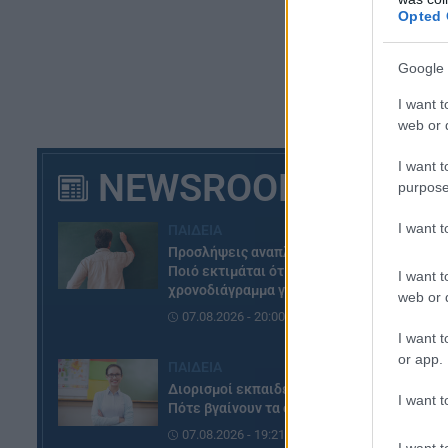
Opted 
Google 
I want t
web or d
I want t
NEWSROOM
purpose
I want 
ΠΑΙΔΕΙΑ
Προσλήψεις αναπληρωτών:
Ποιό εκτιμάται ότι θα είναι το
I want t
χρονοδιάγραμμα για φέτος
web or d
07.08.2026 - 20:00
I want t
or app.
ΠΑΙΔΕΙΑ
Διορισμοί εκπαιδευτικών:
I want t
Πότε βγαίνουν τα ονόματα
07.08.2026 - 19:21
I want t