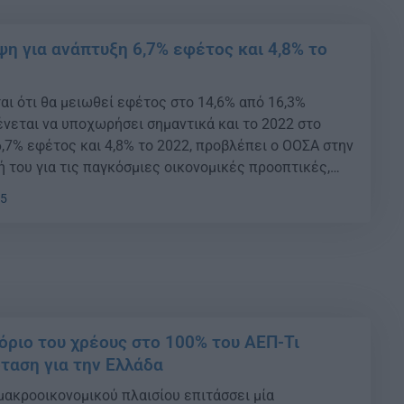
η για ανάπτυξη 6,7% εφέτος και 4,8% το
αι ότι θα μειωθεί εφέτος στο 14,6% από 16,3%
ένεται να υποχωρήσει σημαντικά και το 2022 στο
6,7% εφέτος και 4,8% το 2022, προβλέπει ο ΟΟΣΑ στην
ή του για τις παγκόσμιες οικονομικές προοπτικές,
κτιμά ότι το ΑΕΠ θα αυξηθεί 2,9%. Η ισχυρή ανάπτυξη,
05
 όριο του χρέους στο 100% του ΑΕΠ-Τι
όταση για την Ελλάδα
μακροοικονομικού πλαισίου επιτάσσει μία