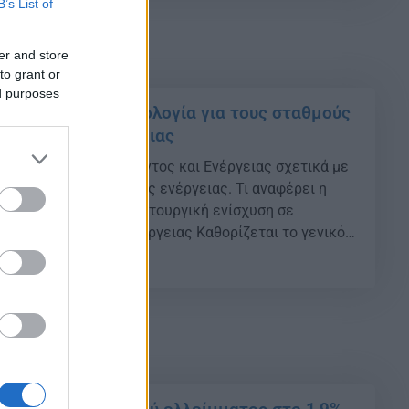
B’s List of
er and store
to grant or
ed purposes
ιβάλλοντος: Τροπολογία για τους σταθμούς
λεκτρικής ενέργειας
πουργείου Περιβάλλοντος και Ενέργειας σχετικά με
οθήκευσης ηλεκτρικής ενέργειας. Τι αναφέρει η
 1: Επενδυτική και λειτουργική ενίσχυση σε
υσης ηλεκτρικής ενέργειας Καθορίζεται το γενικό
ς επενδυτικής και λειτουργικής ενίσχυσης σε
03
ευσης ηλεκτρικής ενέργειας που θα επιλεγούν μέσω
ιαδικασιών, καθώς και το πλαίσιο ενίσχυσης σταθμών
έχουν επιλεγεί […]