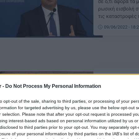
σε ό,τι αφορά τα
ρωσική εισβολή σ
τις καταστροφές 
γεωπολιτικές αλλ
09/06/2022 - 18:
ολόκληρο τον κόσ
πληθωριστικές πιέ
ΕΛΣΤΑΤ: Χαμη
έλλειμμα το 2
r -
Do Not Process My Personal Information
Σε σημαντικά χαμ
to opt-out of the sale, sharing to third parties, or processing of your per
τελικά το πρωτογ
formation for targeted advertising by us, please use the below opt-out s
Eurostat, ενώ εν
r selection. Please note that after your opt-out request is processed y
ποσοστού επί του
eing interest-based ads based on personal information utilized by us or
για το 2021 στο 5
disclosed to third parties prior to your opt-out. You may separately opt-
02/05/2022 - 12:
γενναίες παρεμβά
losure of your personal information by third parties on the IAB’s list of