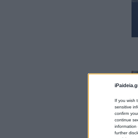
iPaideia.g
If you wish 
sensitive in
confirm you
continue se
information 
further disc