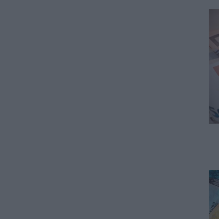
07.08.2026 - 15:54
ΠΑΙΔΕΙΑ
Τεχνητή Νοημοσύνη στα
σχολεία: Οι νέοι κανόνες για
μαθητές και εκπαιδευτικούς –
Τι απαγορεύεται
07.08.2026 - 15:45
ΕΙΔΗΣΕΙΣ
Δεκαπενταύγουστος 2026:
Πώς αμείβονται όσοι
εργαστούν – Τι ισχύει για
πενθήμερο, εξαήμερο και
άδεια
07.08.2026 - 14:30
ΠΑΙΔΕΙΑ
Παιδικοί σταθμοί ΕΣΠΑ 2026 –
2027: Δείτε πότε αναμένονται