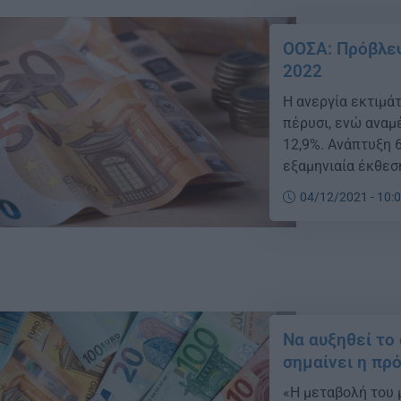
ΟΟΣΑ: Πρόβλεψ
2022
Η ανεργία εκτιμάτ
πέρυσι, ενώ αναμ
12,9%. Ανάπτυξη 
εξαμηνιαία έκθεσ
ενώ για το 2023 ε
04/12/2021 - 10:
[…]
Να αυξηθεί το
σημαίνει η πρ
«Η μεταβολή του 