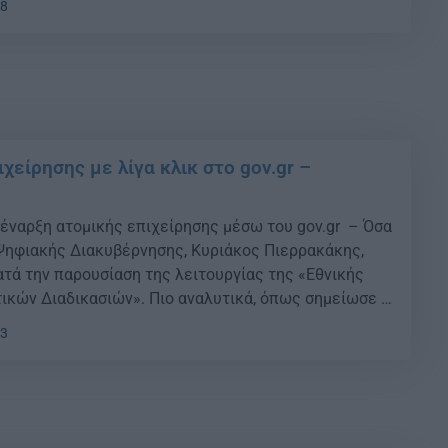
18
χείρησης με λίγα κλικ στο gov.gr –
 έναρξη ατομικής επιχείρησης μέσω του gov.gr – Όσα
Ψηφιακής Διακυβέρνησης, Κυριάκος Πιερρακάκης,
ατά την παρουσίαση της λειτουργίας της «Εθνικής
τικών Διαδικασιών». Πιο αναλυτικά, όπως σημείωσε ο
ες επιχειρήσεις ιδρύονται κάθε μέρα, πέρυσι
33
 ατομικές επιχειρήσεις. Απαιτούσε παραπάνω από 5
ε να […]