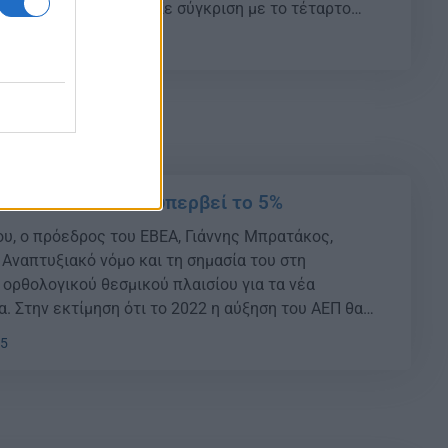
ρα στη δημοσιότητα. Σε σύγκριση με το τέταρτο
, το ΑΕΠ αυξήθηκε κατά 4,6% στην ευρωζώνη και κατά
35
ο 2022 το ΑΕΠ θα υπερβεί το 5%
ου, ο πρόεδρος του ΕΒΕΑ, Γιάννης Μπρατάκος,
 Αναπτυξιακό νόμο και τη σημασία του στη
ορθολογικού θεσμικού πλαισίου για τα νέα
. Στην εκτίμηση ότι το 2022 η αύξηση του ΑΕΠ θα
οέβη ο υπουργός Ανάπτυξης και Επενδύσεων, Άδωνις
35
χθεσινή πρώτη συνεδρίαση […]