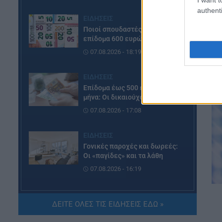
authenti
ΕΙΔΗΣΕΙΣ
Ποιοί σπουδαστές θα λάβουν
επίδομα 600 ευρώ
07.08.2026 - 18:19
ΕΙΔΗΣΕΙΣ
Επίδομα έως 500 ευρώ τον
μήνα: Οι δικαιούχοι
07.08.2026 - 17:08
ΕΙΔΗΣΕΙΣ
Γονικές παροχές και δωρεές:
Οι «παγίδες» και τα λάθη
07.08.2026 - 16:19
ΠΑΙΔΕΙΑ
ΔΕΙΤΕ ΟΛΕΣ ΤΙΣ ΕΙΔΗΣΕΙΣ ΕΔΩ »
ΝΕΟ φοιτητικό επίδομα: Για
ποιούς φοιτητές