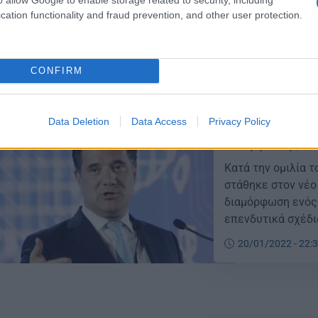
που δόθηκαν σήμε
cation functionality and fraud prevention, and other user protection.
τρίμηνο του 2020
31/01/2022 - 22:
4,8% στην […]
CONFIRM
Data Deletion
Data Access
Privacy Policy
Γεωργιάδης: Τ
Κατά την ομιλία τ
στάθηκε στον νέο
διαμόρφωση ενός 
επενδυτικά σχέδια
υπερβεί το 5% πρ
20/01/2022 - 22:
Γεωργιάδης στην 