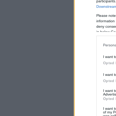
participants
Downstream 
Please note
information 
deny consent
in below Go
Persona
I want t
Opted 
I want t
Opted 
I want 
Advertis
Opted 
I want t
of my P
was col