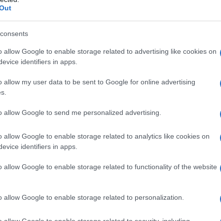
ΔΝΤ: Μείωση τ
Out
του ΑΕΠ εφέτ
Το Ταμείο εκτιμά
consents
ΑΕΠ το 2023 και θ
o allow Google to enable storage related to advertising like cookies on
φθάσει στο 2% το
evice identifiers in apps.
γενικής κυβέρνησ
1,9% εφέτος και 
o allow my user data to be sent to Google for online advertising
21/04/2022 - 22:
s.
to allow Google to send me personalized advertising.
o allow Google to enable storage related to analytics like cookies on
evice identifiers in apps.
Eurostat: Πόσ
o allow Google to enable storage related to functionality of the website
ΕΕ το 2021
Αύξηση του ΑΕΠ κ
o allow Google to enable storage related to personalization.
καταγράφηκε το τ
προηγούμενο τρίμ
o allow Google to enable storage related to security, including