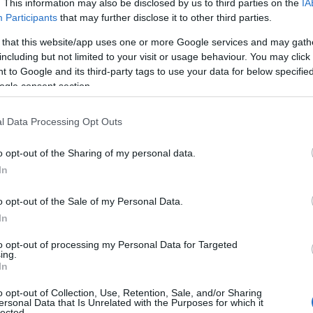
. This information may also be disclosed by us to third parties on the
IA
Participants
that may further disclose it to other third parties.
 that this website/app uses one or more Google services and may gath
including but not limited to your visit or usage behaviour. You may click 
 to Google and its third-party tags to use your data for below specifi
Υπουργείο περ
ogle consent section.
αποθήκευσης η
l Data Processing Opt Outs
Τροπολογία του Υ
τους σταθμούς απ
o opt-out of the Sharing of my personal data.
τροπολογία Aρθρο
In
σταθμούς αποθήκε
πλαίσιο χορήγηση
o opt-out of the Sale of my Personal Data.
24/04/2022 - 21:
σταθμούς αποθήκ
In
ανταγωνιστικών δ
αποθήκευσης που 
to opt-out of processing my Personal Data for Targeted
ing.
In
o opt-out of Collection, Use, Retention, Sale, and/or Sharing
ersonal Data that Is Unrelated with the Purposes for which it
lected.