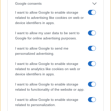
Google consents
μας, αλλά κυρίως ακούμε τους μαθητές μας και
αφουγκραζόμαστε τις ανάγκες τους.
I want to allow Google to enable storage
Αυτό που μας γεμίζει με αισιοδοξία και ικανοποίηση
related to advertising like cookies on web or
είναι ότι στους υφιστάμενους χώρους των δύο
device identifiers in apps.
γυμναστηρίων, διεξάγονται, ήδη, εξαιρετικά
I want to allow my user data to be sent to
δημιουργικές εκπαιδευτικές δράσεις, στο πλαίσιο της
Google for online advertising purposes.
αθλητικής παιδείας και της βιωματικής μάθησης.
Η παιδεία μας αξίζει τα καλύτερα και θα συνεχίσουμε να
I want to allow Google to send me
εργαζόμαστε με συνέπεια γι’ αυτό».
personalized advertising.
I want to allow Google to enable storage
related to analytics like cookies on web or
device identifiers in apps.
I want to allow Google to enable storage
related to functionality of the website or app.
I want to allow Google to enable storage
related to personalization.