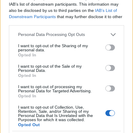
IAB’s list of downstream participants. This information may
also be disclosed by us to third parties on the
IAB’s List of
Συνολικά 8.800 μαθητές και μαθήτριες από 110 σχολεία
Downstream Participants
that may further disclose it to other
της περιοχής, συμμετείχαν στις δράσεις που οργάνωσε
third parties.
η Δ/νση Φυσικής Αγωγής του ΥΠΑΙΘΑ και οι οποίες
Please note that this website/app uses one or more Google
υλοποιούνται από εκπαιδευτικούς φυσικής αγωγής και
Personal Data Processing Opt Outs
services and may gather and store information including but
διακριθέντες αθλητές.
not limited to your visit or usage behaviour. You may click to
I want to opt-out of the Sharing of my
personal data.
grant or deny consent to Google and its third-party tags to
Η Υπουργός Παιδείας, Θρησκευμάτων και Αθλητισμού,
Opted In
use your data for below specified purposes in below Google
Σοφία Ζαχαράκη δήλωσε:
consent section.
I want to opt-out of the Sale of my
«Με χαρά ανακοινώνουμε σήμερα, την ανακαίνιση δύο
Personal Data.
ιστορικών γυμναστηρίων της Αθήνας. Η δημιουργία
Opted In
σύγχρονων και ασφαλών υποδομών, αποτελεί
I want to opt-out of processing my
αναπόσπαστο κομμάτι της εκπαιδευτικής διαδικασίας.
Personal Data for Targeted Advertising.
Ταυτόχρονα, όμως αντανακλά και τη δέσμευση της
Opted In
Κυβέρνησης του Κυριάκου Μητσοτάκη, να προσφέρουμε
I want to opt-out of Collection, Use,
στα παιδιά μας μία εκπαίδευση που δεν προάγει μόνο τη
Retention, Sale, and/or Sharing of my
Personal Data that Is Unrelated with the
γνώση, αλλά και την πνευματική υγεία και ευεξία.
Purposes for which it was collected.
Λαμβάνουμε τα μηνύματα από τις τοπικές κοινωνίες,
Opted Out
καταγράφουμε τις παρατηρήσεις των εκπαιδευτικών