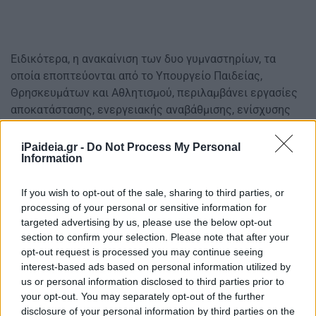
Ειδικότερα, η ανακαίνιση των δυο γυμναστηρίων, τα
οποία εποπτεύονται από το Υπουργείο Παιδείας,
Θρησκευμάτων και Αθλητισμού, περιλαμβάνει εργασίες
αποκατάστασης, ενεργειακής αναβάθμισης, ενίσχυσης
προσβασιμότητας για άτομα με αναπηρία, βελτίωσης
υποδομών ασφαλείας (πυρασφάλεια, αντισεισμική
iPaideia.gr -
Do Not Process My Personal
Information
προστασία) και διαμόρφωση του περιβάλλοντος χώρου.
Στο πλαίσιο της αθλητικής παιδείας και της βιωματικής
If you wish to opt-out of the sale, sharing to third parties, or
μάθησης, στους χώρους των δυο γυμναστηρίων
processing of your personal or sensitive information for
διεξάγονται δραστηριότητες γνωριμίας με Ολυμπιακά
targeted advertising by us, please use the below opt-out
section to confirm your selection. Please note that after your
και μη διαδεδομένα αθλήματα, σε κινητικές δεξιότητες
opt-out request is processed you may continue seeing
προσαρμοσμένες στην ηλικία των μαθητών/τριών,
interest-based ads based on personal information utilized by
καθώς και εκπαιδευτικές ξεναγήσεις στο αθλητικό
us or personal information disclosed to third parties prior to
μουσείο του Γυμναστηρίου «Ι. Φωκιανός», στον Εθνικό
your opt-out. You may separately opt-out of the further
Κήπο, αλλά και στο Σκοπευτήριο Καισαριανής.
disclosure of your personal information by third parties on the