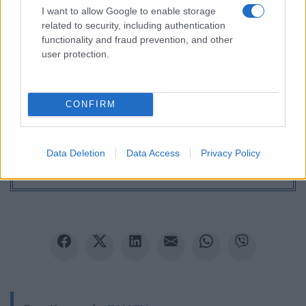
I want to allow Google to enable storage
related to security, including authentication
functionality and fraud prevention, and other
user protection.
CONFIRM
Ακολουθείστε το iPaideia.gr στο Google News
Ειδήσεις
Tελευταίες
για την Παιδεία και την εργασία
Data Deletion
Data Access
Privacy Policy
iPaideia.gr
στο