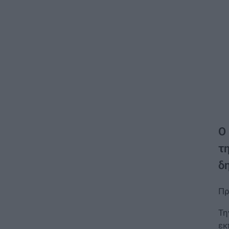
Ο
τ
δ
Πρ
Τη
εκ