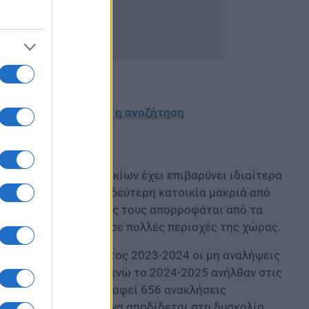
οχές όπου δυσκολεύει η αναζήτηση
κή αύξηση των ενοικίων έχει επιβαρύνει ιδιαίτερα
ούνται να διατηρούν δεύτερη κατοικία μακριά από
μέρος του εισοδήματός τους απορροφάται από τα
η διατήρηση θέσεων σε πολλές περιοχές της χώρας.
α κατά το σχολικό έτος 2023-2024 οι μη αναλήψεις
2.900 περιπτώσεις, ενώ το 2024-2025 ανήλθαν στις
25-2026 είχαν καταγραφεί 656 ανακλήσεις
υς βασικούς λόγους να αποδίδεται στη δυσκολία