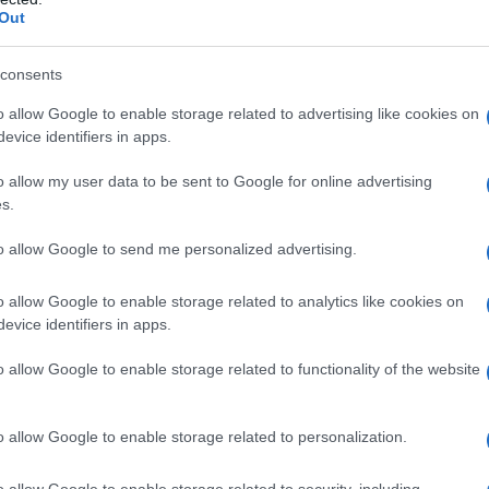
Out
consents
o allow Google to enable storage related to advertising like cookies on
evice identifiers in apps.
ιτητικό σπίτι: Προβληματισμός για τα ενοίκια-Οι περι
o allow my user data to be sent to Google for online advertising
s.
εικόνα που περιγράφει ο Σύλλογος
to allow Google to send me personalized advertising.
μφωνα με τον Πανελλήνιο Σύλλογο Νηπιαγωγών, η σημαντι
o allow Google to enable storage related to analytics like cookies on
υς εκπαιδευτικούς, οι οποίοι σε πολλές περιπτώσεις καλ
evice identifiers in apps.
ν τόπο μόνιμης διαμονής τους. Όπως αναφέρει, μεγάλο 
οδα στέγασης, γεγονός που δυσχεραίνει την αποδοχή ή τ
o allow Google to enable storage related to functionality of the website
Σύλλογος παραθέτει επίσης στοιχεία σύμφωνα με τα οποί
ηρεσίας και οι παραιτήσεις αναπληρωτών ξεπέρασαν τις 
o allow Google to enable storage related to personalization.
7. Παράλληλα, έως τον Νοέμβριο του σχολικού έτους 20
οσλήψεων και παραιτήσεις αναπληρωτών, με έναν από το
o allow Google to enable storage related to security, including