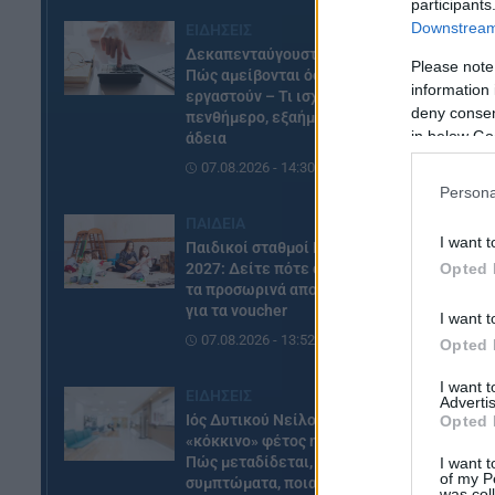
participants
πα
Downstream 
ΕΙΔΗΣΕΙΣ
Δεκαπενταύγουστος 2026:
Please note
Οι
Πώς αμείβονται όσοι
information 
εργαστούν – Τι ισχύει για
deny consent
πενθήμερο, εξαήμερο και
Ο 
in below Go
άδεια
πο
07.08.2026 - 14:30
δη
Persona
πρ
ΠΑΙΔΕΙΑ
κα
I want t
Παιδικοί σταθμοί ΕΣΠΑ 2026 –
Opted 
2027: Δείτε πότε αναμένονται
Στ
τα προσωρινά αποτελέσματα
ή 
για τα voucher
I want t
τη
07.08.2026 - 13:52
Opted 
I want 
ΕΙΔΗΣΕΙΣ
Advertis
Ιός Δυτικού Νείλου: Στο
Opted 
«κόκκινο» φέτος η Αττική –
Πώς μεταδίδεται, ποια είναι τα
I want t
of my P
συμπτώματα, ποια είναι τα
was col