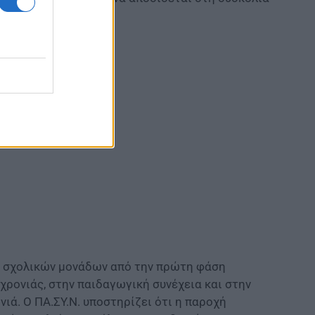
ση των σχολείων»
ν σχολικών μονάδων από την πρώτη φάση
ρονιάς, στην παιδαγωγική συνέχεια και στην
ά. Ο ΠΑ.ΣΥ.Ν. υποστηρίζει ότι η παροχή