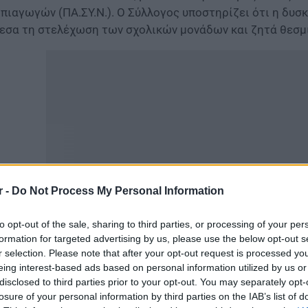
πιαγωγών (ΠΑ.ΣΥ.Ν.). Ο Σύλλογος υποστηρίζει ότι η δυσ
εσα τη στελέχωση των σχολικών μονάδων και ζητά θεσμι
r -
Do Not Process My Personal Information
to opt-out of the sale, sharing to third parties, or processing of your per
formation for targeted advertising by us, please use the below opt-out s
ακαίνιση Κατοικίας: Επιδότηση έως 36.000 ευρώ για κλε
r selection. Please note that after your opt-out request is processed y
eing interest-based ads based on personal information utilized by us or
ην επιστολή, η οποία κοινοποιείται στα υπουργεία Παιδε
disclosed to third parties prior to your opt-out. You may separately opt-
ινωνικής Συνοχής και Οικογένειας, επισημαίνεται ότι η 
losure of your personal information by third parties on the IAB’s list of
θύνη της Πολιτείας και των Δήμων, με τη στέγαση των ε