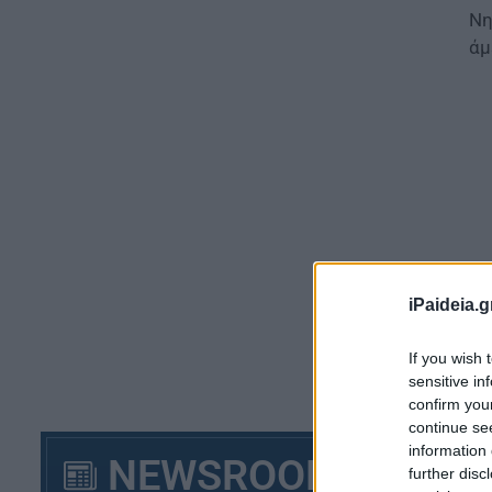
Νη
άμ
iPaideia.g
If you wish 
sensitive in
Αν
confirm you
continue se
Στ
information 
Κο
NEWSROOM
further disc
ευ