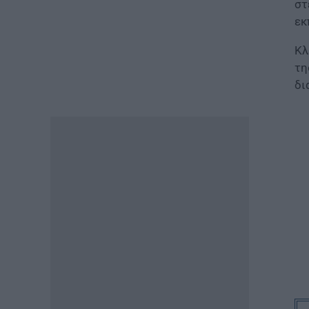
στ
ΕΙΔΗΣΕΙΣ
εκ
Τουρισμός για όλους: Ποιά
ΑΦΜ κάνουν αίτηση σήμερα –
Κλ
Όλες οι ημερομηνίες
τη
07.08.2026 - 10:25
δι
ΠΑΙΔΕΙΑ
Υπουργείο Παιδείας:
Ανακοινώθηκαν 95
ειδικότητες και 860 τμήματα
των ΣΑΕΚ – Πότε ξεκινούν οι
αιτήσεις
07.08.2026 - 10:04
ΠΑΙΔΕΙΑ
Προσλήψεις αναπληρωτών
2026: Πόσες προσλήψεις θα
γίνουν στην Α’ φάση
07.08.2026 - 09:40