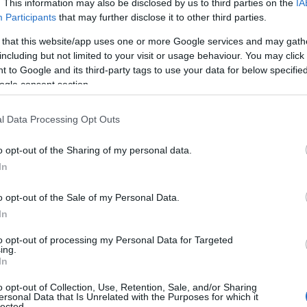
. This information may also be disclosed by us to third parties on the
IA
ράγοντας για την ομαλή έναρξη κάθε σχολικής χρονιάς.
Participants
that may further disclose it to other third parties.
 that this website/app uses one or more Google services and may gath
 προτάσεις προς την Τοπική Αυτοδιοίκηση
including but not limited to your visit or usage behaviour. You may click 
 to Google and its third-party tags to use your data for below specifi
ΠΑ.ΣΥ.Ν. προτείνει στους Δήμους να εξετάσουν τη θέσπι
ogle consent section.
υ τοποθετούνται στις σχολικές μονάδες της περιοχής το
μοτικών ακινήτων ή κατοικιών, ώστε να διατίθενται με 
l Data Processing Opt Outs
όκειται για μέτρα που εφαρμόζονται ήδη σε ορισμένες 
ι παραμονή εκπαιδευτικών.
o opt-out of the Sharing of my personal data.
In
ην επιστολή παρουσιάζονται ενδεικτικά παραδείγματα Δ
σε διάθεση δημοτικών κατοικιών, ενώ γίνεται αναφορά κα
o opt-out of the Sale of my Personal Data.
 δημιουργία κατοικιών που θα φιλοξενούν δημόσιους λει
In
to opt-out of processing my Personal Data for Targeted
ing.
In
o opt-out of Collection, Use, Retention, Sale, and/or Sharing
ersonal Data that Is Unrelated with the Purposes for which it
lected.