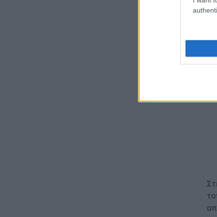
Σχολεία: Χωρίς
εξ
authenti
Δευτεροβάθμια Δομή Ειδικής
Αγωγής η Αίγινα – Τι απαντά το
«Η
Υπουργείο Εσωτερικών
07.08.2026 - 11:25
ΠΑΙΔΕΙΑ
ΣΑΕΚ – Σχολεία Δεύτερης
Ευκαιρίας: Τι αλλάζει σε
χρηματοδότηση και
λειτουργικές δαπάνες
07.08.2026 - 11:17
ΠΑΙΔΕΙΑ
ΑΣΕΠ 1ΓΕ/2026 και 2ΓΕ/2026:
Σήμερα η κλήρωση –
Αντίστροφη μέτρηση για τους
Στ
προσωρινούς πίνακες
εκπαιδευτικών
το
07.08.2026 - 11:01
απ