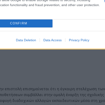
εύρεσης προσιτής κατοικίας.
cation functionality and fraud prevention, and other user protection.
 στέγαση αποτελεί προϋπόθεση για τη στελέχω
CONFIRM
Data Deletion
Data Access
Privacy Policy
ην επιστολή επισημαίνεται ότι η έγκαιρη στελέχωση τω
ποθετήσεων συμβάλλει στην ομαλή έναρξη της σχολικής χ
οφυγή διαδοχικών αλλαγών εκπαιδευτικών μέσα στη χρονι