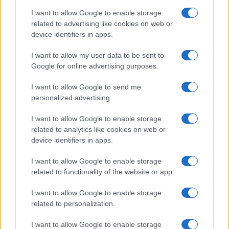
Δευτεροβάθμιας Εκπαίδευσης της περιοχής που
εδρεύει το υπουργείο Παιδείας, Θρησκευμάτων και
I want to allow Google to enable storage
related to advertising like cookies on web or
Αθλητισμού, κατά την κατάρτιση της οποίας το Ελληνικό
device identifiers in apps.
Δημόσιο εκπροσωπείται από τον οικείο Διευθυντή
Εκπαίδευσης, και τοποθετούνται με απόφαση του
I want to allow my user data to be sent to
Διευθυντή για την παροχή ψηφιακής εκπαίδευσης και
Google for online advertising purposes.
εκπαιδευτικού – διδακτικού έργου στο Ψηφιακό
Φροντιστήριο.
I want to allow Google to send me
personalized advertising.
Ο χρόνος πρόσληψης των παραπάνω εκπαιδευτικών
I want to allow Google to enable storage
λογίζεται ως χρόνος πραγματικής εκπαιδευτικής
related to analytics like cookies on web or
υπηρεσίας.
device identifiers in apps.
Στην πραγματική εκπαιδευτική υπηρεσία που παρέχεται
I want to allow Google to enable storage
από τους παραπάνω προσωρινούς αναπληρωτές
related to functionality of the website or app.
αποδίδεται η μοριοδότηση που προβλέπεται στην
υποπερ. αα) της περ. β) του άρθρου 57 του ν. 4589/2019,
I want to allow Google to enable storage
προσαυξημένη κατά το μισό, με ανώτατο όριο
related to personalization.
μοριοδότησης τις δεκαπέντε (15) μονάδες, ανά σχολικό
I want to allow Google to enable storage
έτος.