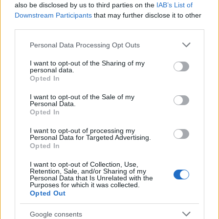
also be disclosed by us to third parties on the
IAB’s List of
Downstream Participants
that may further disclose it to other
third parties.
Please note that this website/app uses one or more Google
Personal Data Processing Opt Outs
services and may gather and store information including but
not limited to your visit or usage behaviour. You may click to
I want to opt-out of the Sharing of my
personal data.
grant or deny consent to Google and its third-party tags to
Opted In
use your data for below specified purposes in below Google
consent section.
I want to opt-out of the Sale of my
Personal Data.
Opted In
I want to opt-out of processing my
Personal Data for Targeted Advertising.
Opted In
I want to opt-out of Collection, Use,
Επιπρόσθετα οι ενδιαφερόμενοι θα πρέπει να διαθέτουν
Retention, Sale, and/or Sharing of my
πενταετή διδακτική υπηρεσία σε σχολική μονάδα.
Personal Data that Is Unrelated with the
Purposes for which it was collected.
Opted Out
Οι αναπληρωτές εκπαιδευτικοί θα συνάψουν σύμβαση
εργασίας ορισμένου χρόνου στη Διεύθυνση
Google consents