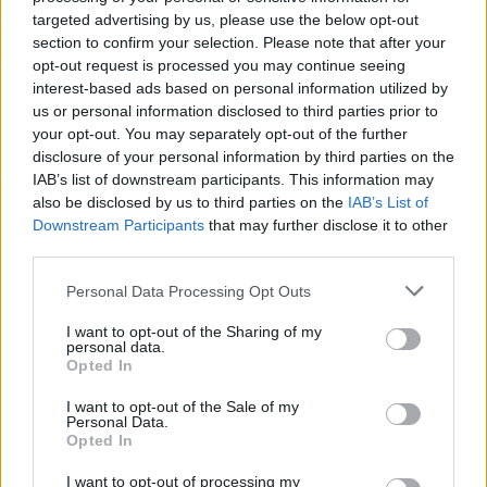
targeted advertising by us, please use the below opt-out
section to confirm your selection. Please note that after your
opt-out request is processed you may continue seeing
interest-based ads based on personal information utilized by
Κατάφερε το απόλυτο 20 σε Μαθηματικά και Χημεία.
us or personal information disclosed to third parties prior to
your opt-out. You may separately opt-out of the further
Στην έκθεση πήρε 19,2 και στη Φυσική που τόσο
disclosure of your personal information by third parties on the
δυσκόλεψε τους υποψηφίους, ο Μανώλης έγραψε 19,8
IAB’s list of downstream participants. This information may
και κατάφερε να περάσει πρώτος στο Πολυτεχνείο του
also be disclosed by us to third parties on the
IAB’s List of
ΑΠΘ. Άλλωστε, με τους βαθμούς του, μπαίνει σε όποια
Downstream Participants
that may further disclose it to other
σχολή επιθυμεί, ωστόσο ο ίδιος λέει ότι θα επιλέξει
third parties.
είτε τη Σχολή των Ηλεκτρολόγων Μηχανικών είτε
Please note that this website/app uses one or more Google
Personal Data Processing Opt Outs
Μηχανικών Υπολογιστών.
services and may gather and store information including but
not limited to your visit or usage behaviour. You may click to
I want to opt-out of the Sharing of my
personal data.
“Δεν σπαταλούσα καθόλου χρόνο όταν διάβαζα, ήμουν
grant or deny consent to Google and its third-party tags to
Opted In
use your data for below specified purposes in below Google
απόλυτα συγκεντρωμένος, χρειάζεται διάβασμα
consent section.
συστηματικό και συγκεντρωμένο, όταν το θέλεις σου
I want to opt-out of the Sale of my
Personal Data.
βγαίνει αυθόρμητα”, τόνισε.
Opted In
I want to opt-out of processing my