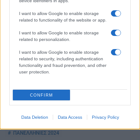
device identifiers in apps.
Ειδήσεις
Tελευταίες
για την Παιδεία και την εργασία
iPaideia.gr
στο
I want to allow Google to enable storage
related to functionality of the website or app.
I want to allow Google to enable storage
related to personalization.
I want to allow Google to enable storage
related to security, including authentication
functionality and fraud prevention, and other
user protection.
Στην Κατηγορία:
ΠΑΙΔΕΙΑ
CONFIRM
TAGS:
ΑΠΟΤΕΛΕΣΜΑΤΑ ΠΑΝΕΛΛΗΝΙΩΝ 2024
ΒΑΘΜΟΛΟΓΙΕΣ ΠΑΝΕΛΛΗΝΙΩΝ 2024
ΜΟΡΙΑ
Data Deletion
Data Access
Privacy Policy
ΜΟΡΙΑ 2024
ΠΑΝΕΛΛΑΔΙΚΕΣ 2024
ΠΑΝΕΛΛΗΝΙΕΣ 2024