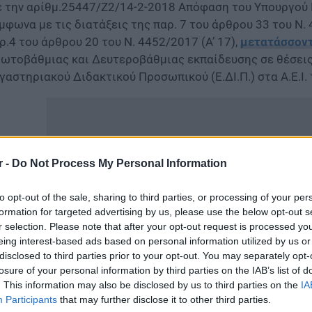
 την αρίθμ.25447/Ζ2/14-2-2018 Απόφαση του Υπουργού 
μφωνα με τις διατάξεις της παρ. 7 του άρθρου 33 του Ν.
ρ.4 του άρθρου 20 του Ν. 4452/2017 (Α’ 17),
μετατάσσον
ωτοβάθμιας και Δευτεροβάθμιας εκπαίδευσης σε θέσεις 
γαστηριακού Διδακτικού Προσωπικού (Ε.ΔΙ.Π.) στα Α.Ε.Ι.
r -
Do Not Process My Personal Information
to opt-out of the sale, sharing to third parties, or processing of your per
formation for targeted advertising by us, please use the below opt-out s
r selection. Please note that after your opt-out request is processed y
eing interest-based ads based on personal information utilized by us or
disclosed to third parties prior to your opt-out. You may separately opt-
losure of your personal information by third parties on the IAB’s list of
. This information may also be disclosed by us to third parties on the
IA
Α ΟΝΟΜΑΤΑ
Participants
that may further disclose it to other third parties.