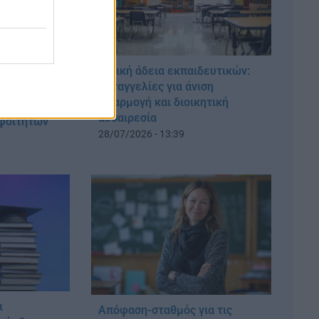
Γονική άδεια εκπαιδευτικών:
Καταγγελίες για άνιση
εκατ. ευρώ
εφαρμογή και διοικητική
σμό των ΑΕΙ
αυθαιρεσία
 φοιτητών
28/07/2026 - 13:39
ι
Απόφαση-σταθμός για τις