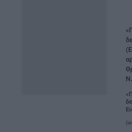
«
δ
(Ε
α
Θ
Ν.
«
δε
Ει
{a