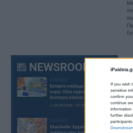
Με
σύ
πα
Πρ
Ερ
NEWSROOM
iPaideia.g
ΕΙΔΗΣΕΙΣ
If you wish 
Έκτακτο επίδομα παιδιού 150
sensitive in
ευρώ: Πότε έρχεται ο
confirm you
δεύτερος κύκλος πληρωμών
continue se
05.08.2026 - 20:13
information 
further disc
ΕΙΔΗΣΕΙΣ
participants
Τ
Ελαιόλαδο: Έρχονται νέες
Downstream 
αυξήσεις στις τιμές