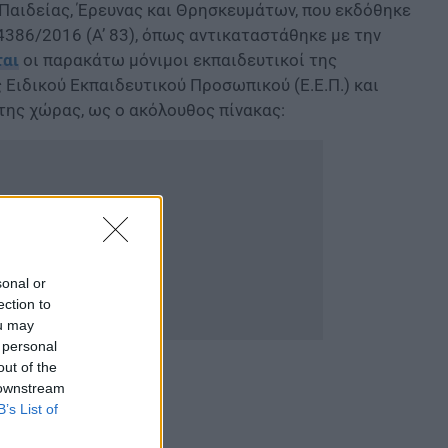
Παιδείας, Έρευνας και Θρησκευμάτων, που εκδόθηκε
 4386/2016 (Α’ 83), όπως αντικαταστάθηκε με την
ται
οι παρακάτω μόνιμοι εκπαιδευτικοί της
Ειδικού Εκπαιδευτικού Προσωπικού (Ε.Ε.Π.) και
 της χώρας, ως ο ακόλουθος πίνακας:
sonal or
ection to
ou may
 personal
out of the
 downstream
B’s List of