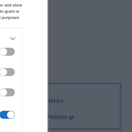
er and store
to grant or
ed purposes
deia.gr στο Google News
iPaideia.gr
και την εργασία στο