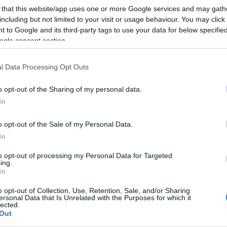
 that this website/app uses one or more Google services and may gath
including but not limited to your visit or usage behaviour. You may click 
 to Google and its third-party tags to use your data for below specifi
ogle consent section.
l Data Processing Opt Outs
o opt-out of the Sharing of my personal data.
In
o opt-out of the Sale of my Personal Data.
In
to opt-out of processing my Personal Data for Targeted
ing.
In
Ακολουθείστε το iPai
o opt-out of Collection, Use, Retention, Sale, and/or Sharing
ersonal Data that Is Unrelated with the Purposes for which it
Ειδήσεις
Tελευταίες
για την Παιδεία 
lected.
Out