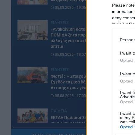
Please note
05.08.2026 - 19:06
information 
deny consent
ΕΙΔΗΣΕΙΣ
in below Go
«Ανακαίνιση Κατοικίας»: Η
ΠΟΜΙΔΑ ζητά παράταση και
Persona
αλλαγές για τα «κλειστά»
σπίτια
I want t
05.08.2026 - 18:07
Opted 
ΕΙΔΗΣΕΙΣ
I want t
Φωτιές – Στοιχεία – σοκ:
Opted 
Σχεδόν τα μισά δάση της
Αττικής έχουν γίνει στάχτη
I want 
05.08.2026 - 17:00
Advertis
Opted 
ΠΑΙΔΕΙΑ
I want t
ΕΕΤΑΑ Παιδικοί Σταθμοί ΕΣΠΑ
of my P
was col
2026 2027: Μέχρι σήμερα οι
Opted 
αιτήσεις